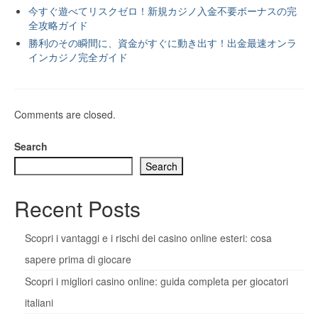
今すぐ遊べてリスクゼロ！新規カジノ入金不要ボーナスの完
全攻略ガイド
勝利のその瞬間に、資金がすぐに動き出す！出金最速オンラ
インカジノ完全ガイド
Comments are closed.
Search
Search
Recent Posts
Scopri i vantaggi e i rischi dei casino online esteri: cosa
sapere prima di giocare
Scopri i migliori casino online: guida completa per giocatori
italiani