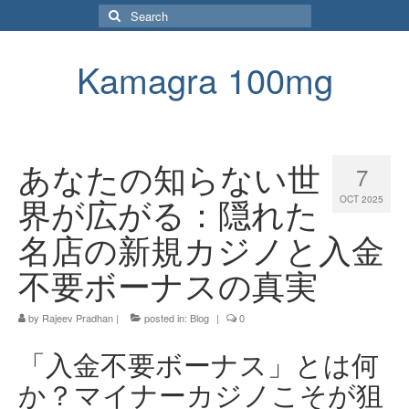
Search
for:
Kamagra 100mg
あなたの知らない世
7
界が広がる：隠れた
OCT 2025
名店の新規カジノと入金
不要ボーナスの真実
by
Rajeev Pradhan
|
posted in:
Blog
|
0
「入金不要ボーナス」とは何
か？マイナーカジノこそが狙