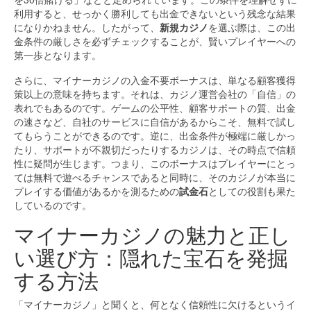
利用すると、せっかく勝利しても出金できないという残念な結果
になりかねません。したがって、
新規カジノ
を選ぶ際は、この出
金条件の厳しさを必ずチェックすることが、賢いプレイヤーへの
第一歩となります。
さらに、マイナーカジノの入金不要ボーナスは、単なる顧客獲得
策以上の意味を持ちます。それは、カジノ運営会社の「自信」の
表れでもあるのです。ゲームの公平性、顧客サポートの質、出金
の速さなど、自社のサービスに自信があるからこそ、無料で試し
てもらうことができるのです。逆に、出金条件が極端に厳しかっ
たり、サポートが不親切だったりするカジノは、その時点で信頼
性に疑問が生じます。つまり、このボーナスはプレイヤーにとっ
ては無料で遊べるチャンスであると同時に、そのカジノが本当に
プレイする価値があるかを測るための
試金石
としての役割も果た
しているのです。
マイナーカジノの魅力と正し
い選び方：隠れた宝石を発掘
する方法
「マイナーカジノ」と聞くと、何となく信頼性に欠けるというイ