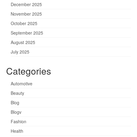
December 2025
November 2025
October 2025
September 2025
August 2025
July 2025
Categories
Automotive
Beauty
Blog
Blogv
Fashion
Health