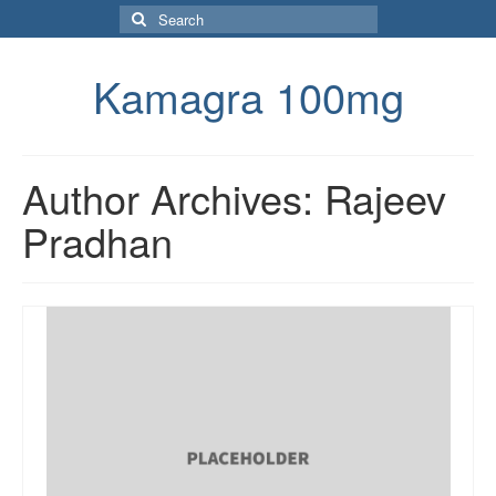
Search
for:
Kamagra 100mg
Author Archives: Rajeev
Pradhan