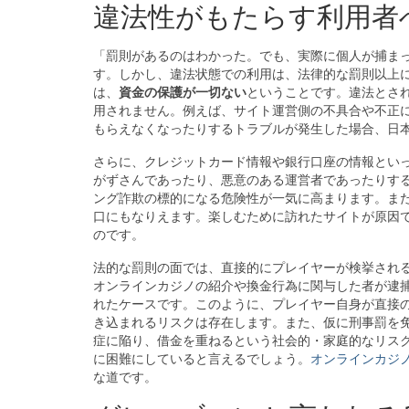
違法性がもたらす利用者
「罰則があるのはわかった。でも、実際に個人が捕ま
す。しかし、違法状態での利用は、法律的な罰則以上
は、
資金の保護が一切ない
ということです。違法とさ
用されません。例えば、サイト運営側の不具合や不正
もらえなくなったりするトラブルが発生した場合、日
さらに、クレジットカード情報や銀行口座の情報とい
がずさんであったり、悪意のある運営者であったりす
ング詐欺の標的になる危険性が一気に高まります。ま
口にもなりえます。楽しむために訪れたサイトが原因
のです。
法的な罰則の面では、直接的にプレイヤーが検挙され
オンラインカジノの紹介や換金行為に関与した者が逮
れたケースです。このように、プレイヤー自身が直接
き込まれるリスクは存在します。また、仮に刑事罰を
症に陥り、借金を重ねるという社会的・家庭的なリス
に困難にしていると言えるでしょう。
オンラインカジ
な道です。