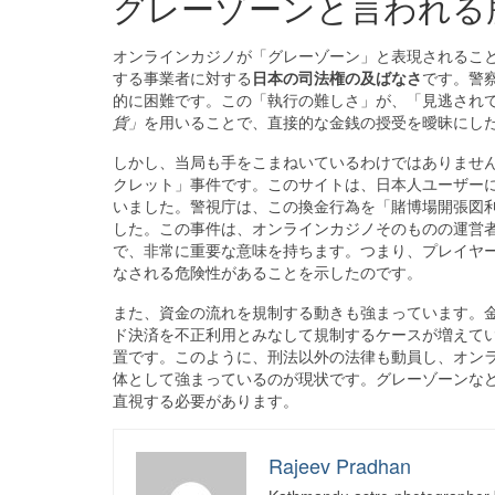
グレーゾーンと言われる
オンラインカジノが「グレーゾーン」と表現されるこ
する事業者に対する
日本の司法権の及ばなさ
です。警
的に困難です。この「執行の難しさ」が、「見逃され
貨」
を用いることで、直接的な金銭の授受を曖昧にし
しかし、当局も手をこまねいているわけではありません
クレット」事件です。このサイトは、日本人ユーザー
いました。警視庁は、この換金行為を「賭博場開張図
した。この事件は、オンラインカジノそのものの運営
で、非常に重要な意味を持ちます。つまり、プレイヤ
なされる危険性があることを示したのです。
また、資金の流れを規制する動きも強まっています。
ド決済を不正利用とみなして規制するケースが増えて
置です。このように、刑法以外の法律も動員し、オン
体として強まっているのが現状です。グレーゾーンな
直視する必要があります。
Rajeev Pradhan