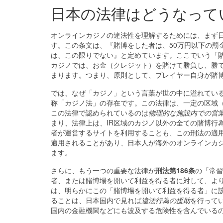
日本の法律はどうなって
オンラインカジノの違法性を理解するためには、まず
す。この条文は、『賭博をした者は、50万円以下の罰
は、この限りでない』と定めています。ここでいう「
カジノでは、お金（クレジット）を賭けて勝負し、勝
まります。つまり、原則として、プレイヤー自身が賭
では、なぜ「カジノ」という言葉が世の中に溢れてい
称「カジノ法」の存在です。この法律は、一定の区域（
この法律で認められているのは
物理的な施設内での営
まり、法律上は、IR区域のカジノ以外の全ての賭博行
者が運営するサイトを利用することも、この刑法の適
適用されることがあり、日本人が海外のオンラインカ
ます。
さらに、もう一つの重要な法律が
刑法第186条
の「常習
者、または賭博場を開いて利益を得る者に対して、よ
は、明らかにこの「賭博場を開いて利益を得る者」に
ることは、日本国内で見れば
違法行為の援助
を行って
国内の金融機関などにも波及する危険性を含んでいる