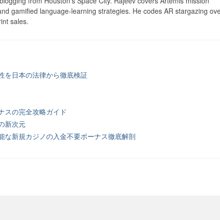
logging from Houston’s Space City. Rajeev covers Artemis mission
 and gamified language-learning strategies. He codes AR stargazing ove
int sales.
性を日本の法律から徹底検証
ナスの完全攻略ガイド
の新次元
能な新規カジノの入金不要ボーナス徹底解剖