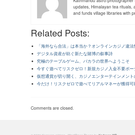
Kathmandu astro-photographer b
updates, Himalayan tea rituals,
and funds village libraries with pr
Related Posts:
「海外なら合法」は本当か？オンラインカジノ違法
デジタル資産が紡ぐ新たな賭博の叙事詩
究極のテーブルゲーム、バカラの世界へようこそ
今すぐ遊べてリスクゼロ！新規カジノ入金不要ボー
仮想通貨が切り開く、カジノエンターテインメント
今だけ！リスクゼロで遊べてリアルマネーが獲得可
Comments are closed.