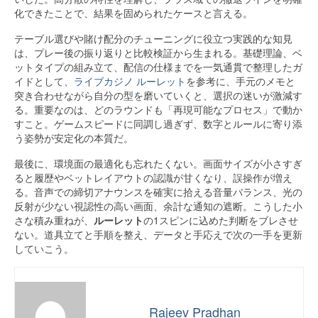
化できたことで、結果を固められたケースと言える。
テーブル選びや賭け配分のチューニングに役立つ実践的な知見
は、プレー後の振り返りと比較検証から生まれる。基礎理論、ベ
ットタイプの組み立て、配信の仕様までを一気通貫で整理したガ
イドとして、
ライブカジノ ルーレット
を参考に、手元のメモと
突き合わせながら自分の型を磨いていくと、選択の迷いが激減す
る。重要なのは、どのラウンドも「再現可能なプロセス」で動か
すこと。ゲームスピードに同調し過ぎず、数字とルールに寄り添
う姿勢が安定化の本質だ。
最後に、環境面の最適化も忘れたくない。画面サイズが小さすぎ
ると履歴やベットレイアウトの認識が甘くなり、誤操作が増え
る。音声での締切アナウンスを確実に拾える音量バランス、光の
反射が少ない視認性の高い画面、余計な通知の遮断。こうした小
さな積み重ねが、
ルーレット
の1スピンに込めた判断をブレさせ
ない。道具立てと手順を整え、データと手応えで次の一手を更新
していこう。
Rajeev Pradhan