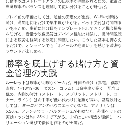
に倍率系はストレートアップの払戻率が調整されるため、配当と
当選確率のバランスを理解して使い分けることが肝心だ。
プレイ前の準備としては、通信の安定化が重要。Wi‑Fiの混雑を
避け、通知を切るだけで集中度が上がる。ベット受付は時間制限
があるため、事前に賭け目をテンプレート化しておくと機会損失
を防げる。音量や映像品質はデバイス性能と相談し、長時間視聴
による疲労を軽減する設定に調整したい。こうした基本を押さえ
るだけで、オンラインでも「ホイールの息遣い」を感じる濃密な
ラウンドが楽しめる。
勝率を底上げする賭け方と資
金管理の実践
ルーレット
は確率が明確なゲームだ。外側の賭け（赤/黒、偶数/
奇数、1–18/19–36、ダズン、コラム）は命中率が高く、配当は
低め。内側の賭け（ストレート、スプリット、ストリート、コー
ナー、ライン）は命中率が低い代わりに配当が高い。基礎設計と
しては、
ヨーロピアン
のハウスエッジが2.7%、アメリカンは
5.26%。フレンチでラ・パルタージュが有効だと、外側ベットの
実効エッジは約1.35%まで下がる。まずはこの構造を理解し、バ
リエーション選びで優位を作るのが王道だ。