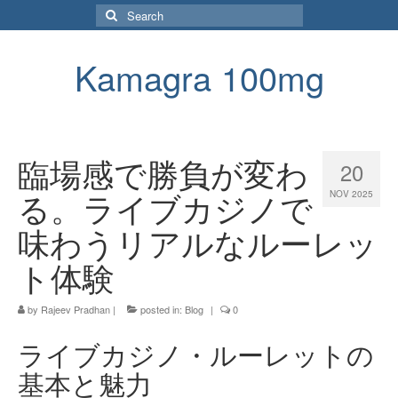
Search
for:
Kamagra 100mg
臨場感で勝負が変わ
20
る。ライブカジノで
NOV 2025
味わうリアルなルーレッ
ト体験
by
Rajeev Pradhan
|
posted in:
Blog
|
0
ライブカジノ・ルーレットの
基本と魅力