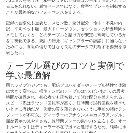
ポは没入を誘うが、
ルーレット
の期待値はルールで固定されてい
る点を忘れない。感情ベースではなく、数字でプレーを制御する
ことが最終的なパフォーマンスを支える。
記録の習慣化も重要だ。スピン数、賭け配分、命中・不発の内
訳、平均ベット額、最大ドローダウン、セッションの所要時間を
メモしておくと、どのテーブルと賭け方が安定に寄与しているか
を可視化できる。統計の錯覚（ギャンブラーの誤謬）に陥らない
ためにも、直近の偏りではなく長期のデータで判断する姿勢を徹
底したい。
テーブル選びのコツと実例で
学ぶ最適解
同じ
ライブカジノ
でも、配信プロバイダーやテーブル特性で体験
は大きく変わる。標準テンポのテーブルは1スピンあたりの思考
時間が確保され、初心者でも落ち着いて賭け配分を整えられる。
スピード系はラウンド回転率が高く、短時間で試行回数を稼ぎた
いときに有効だが、決断の質を落とさないように事前の賭けテン
プレートが不可欠。ディーラーのアナウンスやカメラアングル、
履歴表示の見やすさも、長時間プレーの集中力を左右する。オー
トルーレットはディーラー不在で淡々と進行するため、純粋にホ
イールとベットのサイクルに集中したい人に向く。