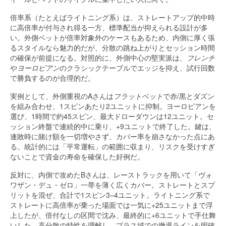
倍率系（たとえばライトニング系）は、ストレートアップ的中時
に高倍率が付与され得る一方、標準配当が抑えられる設計が多
い。外側ベットが倍率対象外のケースもあるため、内側に厚く張
るスタイルなら魅力的だが、分散の跳ね上がりとセッション時間
の確保が前提になる。対照的に、外側中心の堅実派は、
フレンチ
や
ヨーロピアン
のクラシックテーブルでエッジを抑え、試行回数
で勝負するのが合理的だ。
実例として、外側重視のAさんは
フラットベット
で赤/黒とダズン
を組み合わせ、1スピンあたり2ユニットに抑制。ヨーロピアンを
選び、1時間で約45スピン、最大ドローダウンは12ユニット。セ
ッション終盤で連続的中に乗り、+9ユニットで終了した。鍵は、
連敗時に賭け額を一切増やさず、カバー率を崩さなかった点にあ
る。統計的には「平常運転」の範囲に収まり、リスクを受けすぎ
ないことで資金の寿命を確保した好例だ。
反対に、内側で攻めたBさんは、レーストラックを用いて「ヴォ
ワザン・デュ・ゼロ」一帯を薄く広くカバー。ストレートとスプ
リットを混ぜ、合計で1スピン3–4ユニット。ライトニング系で
ストレートに高倍率が乗った場面では一気に+25ユニットまで浮
上したが、倍付なしの区間で沈み、最終的に+6ユニットで手仕舞
いした。高分散の特性を理解し、プラス域での撤退ラインを明確