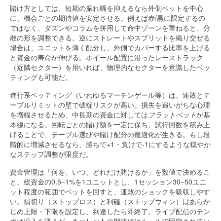
賭け方としては、短期の振れ幅を抑えるなら外側ベットを中心
に、機会ごとの期待値を安定させる。例えば赤/黒に限定するの
ではなく、ダズンやコラムを併用して命中ゾーンを重ねると、分
散の形を調整できる。逆にストレートやスプリットを織り交ぜる
場合は、ユニットを薄く配分し、外側でカバーする比率を上げる
と資金の寿命が伸びる。ホイール配置に沿ったレーストラック
（近隣セクター）を用いれば、物理的なセクターを意識したベッ
ティングも可能だ。
進行系ベッティング（いわゆるマーチンゲール等）は、連敗とテ
ーブルリミットの壁で破綻リスクが高い。損失を追いがちな心理
を増幅させるため、中長期の資金に対しては
フラットベット
が基
本線になる。回転ごとの賭け額を一定に保ち、試行回数を積み上
げることで、テーブル選びや賭け配分の最適化が生きる。もし段
階的に増減させるなら、勝ちで+1・負けで-1にするような穏やか
なステップ調整が限度だ。
資金管理は「何を、いつ、どれだけ賭けるか」を数値で決めるこ
と。総資金の0.5–1%を1ユニットとし、1セッション30–50ユニ
ット程度の範囲でベットを回すと、連敗のショックを吸収しやす
い。損切り（ストップロス）と利確（ストップウィン）はあらか
じめ上限・下限を設定し、到達したら即終了。ライブ配信のテン