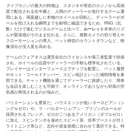
ライブカジノ
の最大の特徴は、スタジオや実在のカジノから高画
質で配信される生中継と、人間のディーラーが進行するゲーム運
用にある。画面越しに本物のホイールが回転し、ディーラーがボ
ールを投げ入れる瞬間までを鮮明に確認できるため、RNG（乱
数）だけで進むデジタルゲームと比べて、
ルーレット
本来のリズ
ムや緊張感がそのまま伝わる。さらに、複数カメラの切り替えや
スローモーションの導入、ベット締切のカウントダウンなど、映
像演出が没入度を高める。
ゲームのフェアネスは運営会社のライセンスや第三者監査で担保
され、ホイールの品質やディーラーの手順も標準化されている。
プレイヤーはインターフェース上でチップを配置し、ベット履歴
やホット・コールドナンバー、スピン統計といった補助情報を参
照できる。チャット機能を通じてディーラーに挨拶したり、簡単
な会話を楽しむことも可能で、オンラインでありながら対面の空
気感が再現されるのが強みだ。
バリエーションも豊富だ。ハウスエッジが低い
ヨーロピアン
（シ
ングルゼロ）や、ラ・パルタージュ/アン・プリゾンのルールが
採用される
フレンチ
、ゼロが二つあるアメリカン（ダブルゼロ）
に加え、スピンテンポを速めたスピード系、倍率ブーストが付く
ライトニング系など、志向や資金規模に合わせて選択できる。特