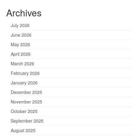
Archives
July 2026
June 2026
May 2026
April 2026
March 2026
February 2026
January 2026
December 2025
November 2025
October 2025
September 2025
August 2025