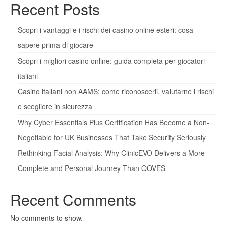
Recent Posts
Scopri i vantaggi e i rischi dei casino online esteri: cosa
sapere prima di giocare
Scopri i migliori casino online: guida completa per giocatori
italiani
Casino italiani non AAMS: come riconoscerli, valutarne i rischi
e scegliere in sicurezza
Why Cyber Essentials Plus Certification Has Become a Non-
Negotiable for UK Businesses That Take Security Seriously
Rethinking Facial Analysis: Why ClinicEVO Delivers a More
Complete and Personal Journey Than QOVES
Recent Comments
No comments to show.