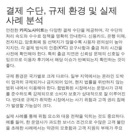
결제 수단, 규제 환경 및 실제
사례 분석
안전한
카지노사이트
는 다양한 결제 수단을 제공하며, 각 수단의
처리 속도와 수수료 정책을 명확히 안내한다. 신용카드, 은행 이체,
전자지갑, 암호화폐 등 선택지가 많을수록 사용자 편의성이 높아
지지만, 각 결제 방식의 인증(KYC) 요구사항과 출금 처리 시간을
사전에 확인해야 한다. 특히 출금 지연은 신뢰성 문제의 신호일 수
있으므로 이용자 후기에서 해당 이슈가 반복되는지 확인하는 것이
좋다.
규제 환경은 국가별로 크게 다르다. 일부 지역에서는 온라인 도박
이 엄격히 규제되거나 금지되어 있어, 현지 법률을 위반하지 않는
범위 내에서 이용해야 한다. 합법화된 시장에서는 운영사가 규제
를 준수하도록 강제되므로 소비자 보호가 상대적으로 잘 이루어진
다. 반대로 규제가 취약한 시장에서는 사기 위험과 고객 권리 침해
가 발생할 가능성이 크다.
실제 사례를 통해 위험 요소와 대응 전략을 익히는 것도 중요하다.
예를 들어, 한 운영사가 과도한 보너스 조건으로 수많은 고객 불만
을 초래한 사례에서는 약관의 모호함과 고객 지원의 부재가 주요