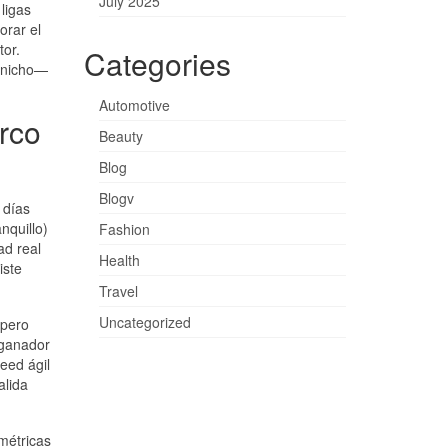
July 2025
ligas
orar el
tor.
Categories
. nicho—
Automotive
rco
Beauty
Blog
Blogv
 días
nquillo)
Fashion
ad real
Health
iste
Travel
Uncategorized
 pero
 ganador
eed ágil
alida
métricas