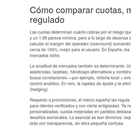
Cómo comparar cuotas, m
regulado
Las cuotas determinan cuánto cobras por el riesgo que
y un 1.85 parece mínima, pero a lo largo de decenas 
calcular el margen del operador (overround) sumando l
cerca de 100%, mejor para el usuario. En España, los
mercados nicho.
La amplitud de mercados también es determinante. Una
asistencias, tarjetas), hándicaps alternativos y combi
busca correlaciones —por ejemplo, victoria local + ove
control analítico. En vivo, la rapidez de ajuste y la of
(hedging).
Respecto a promociones, el marco español las regula es
para clientes verificados y con cierta antigüedad. Ya n
personalizadas: cuotas mejoradas en partidos destacado
desafíos semanales. Lo esencial es leer términos: req
todo con transparencia, sin letra pequeña confusa.