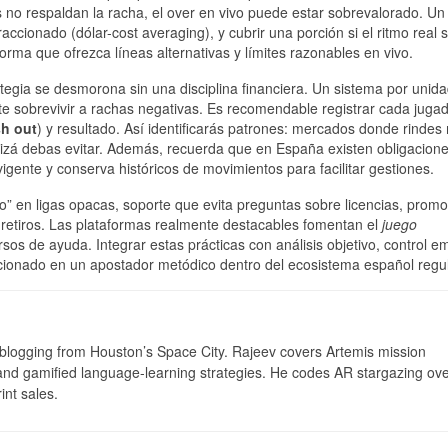
s no respaldan la racha, el over en vivo puede estar sobrevalorado. U
raccionado (dólar-cost averaging), y cubrir una porción si el ritmo real 
rma que ofrezca líneas alternativas y límites razonables en vivo.
ategia se desmorona sin una disciplina financiera. Un sistema por unid
te sobrevivir a rachas negativas. Es recomendable registrar cada juga
h out
) y resultado. Así identificarás patrones: mercados donde rindes 
izá debas evitar. Además, recuerda que en España existen obligacion
igente y conserva históricos de movimientos para facilitar gestiones.
gro” en ligas opacas, soporte que evita preguntas sobre licencias, prom
 retiros. Las plataformas realmente destacables fomentan el
juego
rsos de ayuda. Integrar estas prácticas con análisis objetivo, control e
aficionado en un apostador metódico dentro del ecosistema español regu
logging from Houston’s Space City. Rajeev covers Artemis mission
 and gamified language-learning strategies. He codes AR stargazing ove
int sales.