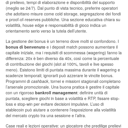
di prelievo, tempi di elaborazione e disponibilità del supporto
(meglio se 24/7). Dal punto di vista tecnico, preferire operatori
che adottano misure come cold storage, segregazione dei fondi
e proof-of-reserves pubbliche. Una sezione educativa chiara su
volatilità, house edge e responsabilità di gioco indica un
orientamento serio verso la tutela dell’utente.
La gestione dei bonus è un terreno dove molti si confondono. I
bonus di benvenuto
e i deposit match possono aumentare il
capitale iniziale, ma i requisiti di scommessa (wagering) fanno la
differenza: 20x è ben diverso da 40x, così come la percentuale
di contribuzione dei giochi (slot al 100%, tavoli e live spesso
meno). Esistono limiti di puntata massima durante il wagering e
scadenze temporali; ignorarli può azzerare le vincite bonus.
Programmi di
cashback
, tornei e missioni stagionali completano
l’arsenale promozionale. Una buona pratica è gestire il capitale
con un rigoroso
bankroll management
: definire unità di
puntata, scegliere giochi in base a volatilità e RTP, fissare stop-
loss e stop-win per evitare decisioni impulsive. L’uso di
stablecoin può aiutare a contenere l’esposizione alla volatilità
del mercato crypto tra una sessione e l’altra.
Case reali e lezioni operative: un giocatore che predilige prelievi