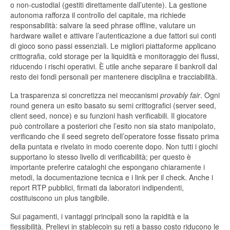
o non-custodial (gestiti direttamente dall’utente). La gestione
autonoma rafforza il controllo del capitale, ma richiede
responsabilità: salvare la seed phrase offline, valutare un
hardware wallet e attivare l’autenticazione a due fattori sui conti
di gioco sono passi essenziali. Le migliori piattaforme applicano
crittografia, cold storage per la liquidità e monitoraggio dei flussi,
riducendo i rischi operativi. È utile anche separare il bankroll dal
resto dei fondi personali per mantenere disciplina e tracciabilità.
La trasparenza si concretizza nei meccanismi
provably fair
. Ogni
round genera un esito basato su semi crittografici (server seed,
client seed, nonce) e su funzioni hash verificabili. Il giocatore
può controllare a posteriori che l’esito non sia stato manipolato,
verificando che il seed segreto dell’operatore fosse fissato prima
della puntata e rivelato in modo coerente dopo. Non tutti i giochi
supportano lo stesso livello di verificabilità; per questo è
importante preferire cataloghi che espongano chiaramente i
metodi, la documentazione tecnica e i link per il check. Anche i
report RTP pubblici, firmati da laboratori indipendenti,
costituiscono un plus tangibile.
Sui pagamenti, i vantaggi principali sono la rapidità e la
flessibilità. Prelievi in stablecoin su reti a basso costo riducono le