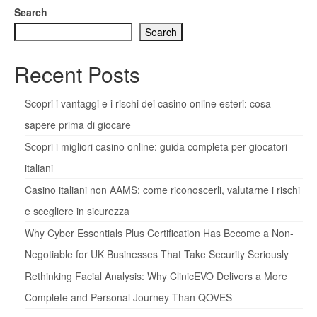
Search
Search
Recent Posts
Scopri i vantaggi e i rischi dei casino online esteri: cosa
sapere prima di giocare
Scopri i migliori casino online: guida completa per giocatori
italiani
Casino italiani non AAMS: come riconoscerli, valutarne i rischi
e scegliere in sicurezza
Why Cyber Essentials Plus Certification Has Become a Non-
Negotiable for UK Businesses That Take Security Seriously
Rethinking Facial Analysis: Why ClinicEVO Delivers a More
Complete and Personal Journey Than QOVES