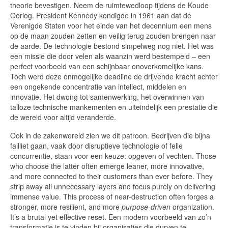
theorie bevestigen. Neem de ruimtewedloop tijdens de Koude
Oorlog. President Kennedy kondigde in 1961 aan dat de
Verenigde Staten voor het einde van het decennium een mens
op de maan zouden zetten en veilig terug zouden brengen naar
de aarde. De technologie bestond simpelweg nog niet. Het was
een missie die door velen als waanzin werd bestempeld – een
perfect voorbeeld van een schijnbaar onoverkomelijke kans.
Toch werd deze onmogelijke deadline de drijvende kracht achter
een ongekende concentratie van intellect, middelen en
innovatie. Het dwong tot samenwerking, het overwinnen van
talloze technische mankementen en uiteindelijk een prestatie die
de wereld voor altijd veranderde.
Ook in de zakenwereld zien we dit patroon. Bedrijven die bijna
failliet gaan, vaak door disruptieve technologie of felle
concurrentie, staan voor een keuze: opgeven of vechten. Those
who choose the latter often emerge leaner, more innovative,
and more connected to their customers than ever before. They
strip away all unnecessary layers and focus purely on delivering
immense value. This process of near-destruction often forges a
stronger, more resilient, and more
purpose-driven
organization.
It’s a brutal yet effective reset. Een modern voorbeeld van zo’n
transformatie is te vinden bij organisaties die durven te