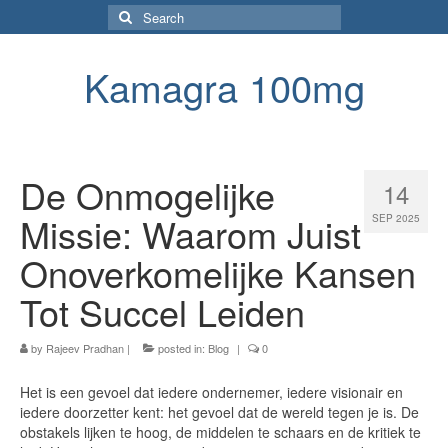
Search
for:
Kamagra 100mg
De Onmogelijke
14
Missie: Waarom Juist
SEP 2025
Onoverkomelijke Kansen
Tot Succel Leiden
by
Rajeev Pradhan
|
posted in:
Blog
|
0
Het is een gevoel dat iedere ondernemer, iedere visionair en
iedere doorzetter kent: het gevoel dat de wereld tegen je is. De
obstakels lijken te hoog, de middelen te schaars en de kritiek te