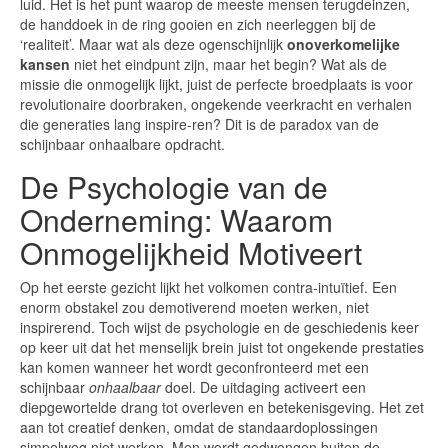
luid. Het is het punt waarop de meeste mensen terugdeinzen,
de handdoek in de ring gooien en zich neerleggen bij de
‘realiteit’. Maar wat als deze ogenschijnlijk
onoverkomelijke
kansen
niet het eindpunt zijn, maar het begin? Wat als de
missie die onmogelijk lijkt, juist de perfecte broedplaats is voor
revolutionaire doorbraken, ongekende veerkracht en verhalen
die generaties lang inspire-ren? Dit is de paradox van de
schijnbaar onhaalbare opdracht.
De Psychologie van de
Onderneming: Waarom
Onmogelijkheid Motiveert
Op het eerste gezicht lijkt het volkomen contra-intuïtief. Een
enorm obstakel zou demotiverend moeten werken, niet
inspirerend. Toch wijst de psychologie en de geschiedenis keer
op keer uit dat het menselijk brein juist tot ongekende prestaties
kan komen wanneer het wordt geconfronteerd met een
schijnbaar
onhaalbaar
doel. De uitdaging activeert een
diepgewortelde drang tot overleven en betekenisgeving. Het zet
aan tot creatief denken, omdat de standaardoplossingen
simpelweg niet werken. Men wordt gedwongen buiten de