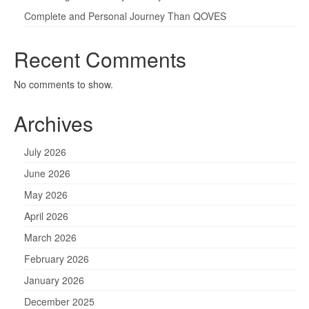
Complete and Personal Journey Than QOVES
Recent Comments
No comments to show.
Archives
July 2026
June 2026
May 2026
April 2026
March 2026
February 2026
January 2026
December 2025