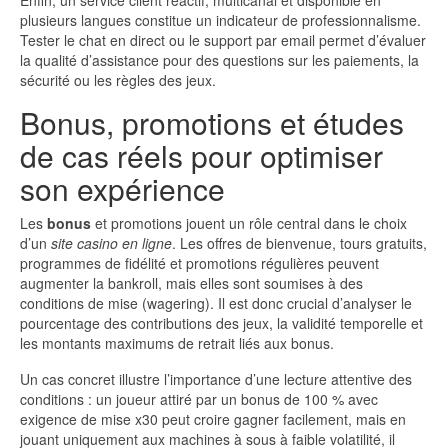
Enfin, un service client réactif, multicanal et disponible en
plusieurs langues constitue un indicateur de professionnalisme.
Tester le chat en direct ou le support par email permet d’évaluer
la qualité d’assistance pour des questions sur les paiements, la
sécurité ou les règles des jeux.
Bonus, promotions et études
de cas réels pour optimiser
son expérience
Les
bonus
et promotions jouent un rôle central dans le choix
d’un
site casino en ligne
. Les offres de bienvenue, tours gratuits,
programmes de fidélité et promotions régulières peuvent
augmenter la bankroll, mais elles sont soumises à des
conditions de mise (wagering). Il est donc crucial d’analyser le
pourcentage des contributions des jeux, la validité temporelle et
les montants maximums de retrait liés aux bonus.
Un cas concret illustre l’importance d’une lecture attentive des
conditions : un joueur attiré par un bonus de 100 % avec
exigence de mise x30 peut croire gagner facilement, mais en
jouant uniquement aux machines à sous à faible volatilité, il