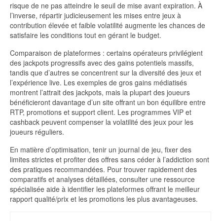
risque de ne pas atteindre le seuil de mise avant expiration. À
l’inverse, répartir judicieusement les mises entre jeux à
contribution élevée et faible volatilité augmente les chances de
satisfaire les conditions tout en gérant le budget.
Comparaison de plateformes : certains opérateurs privilégient
des jackpots progressifs avec des gains potentiels massifs,
tandis que d’autres se concentrent sur la diversité des jeux et
l’expérience live. Les exemples de gros gains médiatisés
montrent l’attrait des jackpots, mais la plupart des joueurs
bénéficieront davantage d’un site offrant un bon équilibre entre
RTP, promotions et support client. Les programmes VIP et
cashback peuvent compenser la volatilité des jeux pour les
joueurs réguliers.
En matière d’optimisation, tenir un journal de jeu, fixer des
limites strictes et profiter des offres sans céder à l’addiction sont
des pratiques recommandées. Pour trouver rapidement des
comparatifs et analyses détaillées, consulter une ressource
spécialisée aide à identifier les plateformes offrant le meilleur
rapport qualité/prix et les promotions les plus avantageuses.