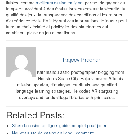
fiables, comme
meilleurs casino en ligne
, permet de gagner du
temps en accédant à des évaluations basées sur la sécurité, la
qualité des jeux, la transparence des conditions et les retours
d'expérience réels. En intégrant ces informations, le joueur peut
faire un choix éclairé et privilégier des plateformes qui
combinent plaisir de jeu et confiance.
Rajeev Pradhan
Kathmandu astro-photographer blogging from
Houston’s Space City. Rajeev covers Artemis
mission updates, Himalayan tea rituals, and gamified
language-learning strategies. He codes AR stargazing
overlays and funds village libraries with print sales.
Related Posts:
Sites de casino en ligne: guide complet pour jouer…
Nouveau site de casino en ligne : comment…