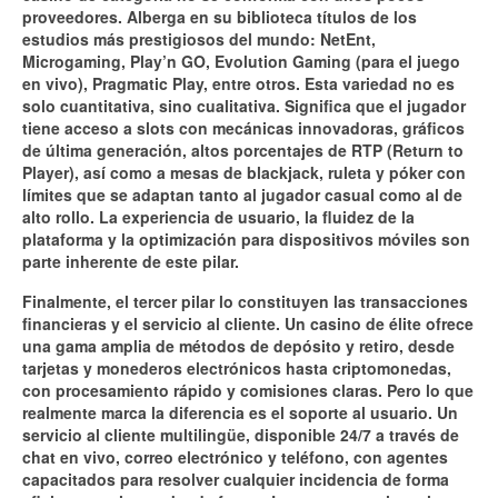
proveedores. Alberga en su biblioteca títulos de los
estudios más prestigiosos del mundo: NetEnt,
Microgaming, Play’n GO, Evolution Gaming (para el juego
en vivo), Pragmatic Play, entre otros. Esta variedad no es
solo cuantitativa, sino cualitativa. Significa que el jugador
tiene acceso a slots con mecánicas innovadoras, gráficos
de última generación, altos porcentajes de RTP (Return to
Player), así como a mesas de blackjack, ruleta y póker con
límites que se adaptan tanto al jugador casual como al de
alto rollo. La experiencia de usuario, la fluidez de la
plataforma y la optimización para dispositivos móviles son
parte inherente de este pilar.
Finalmente, el tercer pilar lo constituyen las
transacciones
financieras y el servicio al cliente
. Un casino de élite ofrece
una gama amplia de métodos de depósito y retiro, desde
tarjetas y monederos electrónicos hasta criptomonedas,
con procesamiento rápido y comisiones claras. Pero lo que
realmente marca la diferencia es el soporte al usuario. Un
servicio al cliente multilingüe, disponible 24/7 a través de
chat en vivo, correo electrónico y teléfono, con agentes
capacitados para resolver cualquier incidencia de forma