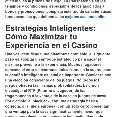
eficiente, es la prueba de fuego. La transparencia en los
términos y condiciones, especialmente los asociados a
bonos y promociones, completa este trío de características
fundamentales que definen a los
mejores casinos online
.
Estrategias Inteligentes:
Cómo Maximizar tu
Experiencia en el Casino
Una vez identificada una plataforma confiable, el siguiente
paso es adoptar un enfoque estratégico para sacar el
máximo provecho a la experiencia. Muchos jugadores
cometen el error de centrarse únicamente en la suerte, pero
la gestión inteligente es igual de importante. Comienza con
una
elección consciente de los juegos
. No todos los
juegos ofrecen las mismas probabilidades. Es crucial
investigar el RTP (Retorno al Jugador) de las
tragamonedas o la ventaja de la casa en juegos de mesa.
Por ejemplo, el blackjack, con una estrategia básica
correcta, o la ruleta europea (con un solo cero), presentan
una ventaja para la casa significativamente menor que
otras alternativas, lo que aumenta las posibilidades de