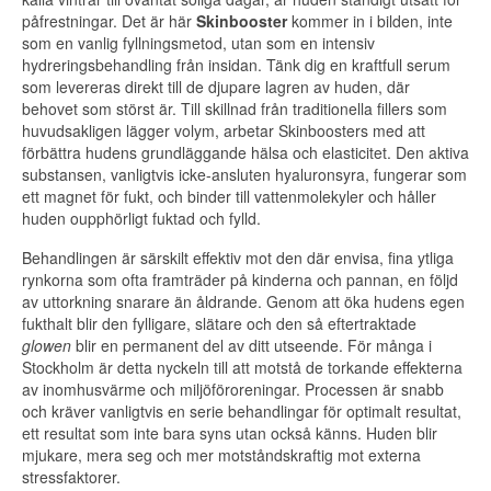
påfrestningar. Det är här
Skinbooster
kommer in i bilden, inte
som en vanlig fyllningsmetod, utan som en intensiv
hydreringsbehandling från insidan. Tänk dig en kraftfull serum
som levereras direkt till de djupare lagren av huden, där
behovet som störst är. Till skillnad från traditionella fillers som
huvudsakligen lägger volym, arbetar Skinboosters med att
förbättra hudens grundläggande hälsa och elasticitet. Den aktiva
substansen, vanligtvis icke-ansluten hyaluronsyra, fungerar som
ett magnet för fukt, och binder till vattenmolekyler och håller
huden oupphörligt fuktad och fylld.
Behandlingen är särskilt effektiv mot den där envisa, fina ytliga
rynkorna som ofta framträder på kinderna och pannan, en följd
av uttorkning snarare än åldrande. Genom att öka hudens egen
fukthalt blir den fylligare, slätare och den så eftertraktade
glowen
blir en permanent del av ditt utseende. För många i
Stockholm är detta nyckeln till att motstå de torkande effekterna
av inomhusvärme och miljöföroreningar. Processen är snabb
och kräver vanligtvis en serie behandlingar för optimalt resultat,
ett resultat som inte bara syns utan också känns. Huden blir
mjukare, mera seg och mer motståndskraftig mot externa
stressfaktorer.