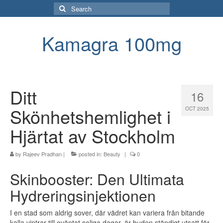
Search
for:
Kamagra 100mg
Ditt
16
Skönhetshemlighet i
OCT 2025
Hjärtat av Stockholm
by
Rajeev Pradhan
|
posted in:
Beauty
|
0
Skinbooster: Den Ultimata
Hydreringsinjektionen
I en stad som aldrig sover, där vädret kan variera från bitande
kalla vintrar till oväntat soliga dagar, är huden ständigt utsatt för