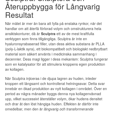
Återuppbygga för Långvarig
Resultat
När målet är mer än bara att fylla på enstaka rynkor, när det
handlar om att återfå förlorad volym och omstrukturera hela
ansiktskonturer, då är
Sculptra
ett av de mest kraftfulla
verktygen som finns tillgängliga. Sculptra är inte en
hyaluronsyrabaserad filler, utan dess aktiva substans är PLLA
(poly-L-laktik syra), ett biokompatibelt och biologiskt nedbrytbart
material som säkert använts i medicinska sammanhang i
decennier. Dess magi ligger i dess mekanism: Sculptra fungerar
som en katalysator för att stimulera kroppens egen produktion
av kollagen.
När Sculptra injiceras i de djupa lagren av huden, inleder
kroppen ett långsamt och kontrollerat helningssvar. Detta svar
innebär en ökad produktion av nytt kollagen i området. Över en
period av några månader byggs denna nya kollagenvävnad
upp, vilket successivt återställer volym, ökar hudens densitet
och drar åt den löst hängiga huden. Effekten är därför inte
omedelbar, men den är
långvarig och transformerande