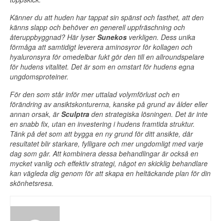
Känner du att huden har tappat sin spänst och fasthet, att den
känns slapp och behöver en generell uppfräschning och
återuppbyggnad? Här lyser
Sunekos
verkligen. Dess unika
förmåga att samtidigt leverera aminosyror för kollagen och
hyaluronsyra för omedelbar fukt gör den till en allroundspelare
för hudens vitalitet. Det är som en omstart för hudens egna
ungdomsproteiner.
För den som står inför mer uttalad volymförlust och en
förändring av ansiktskonturerna, kanske på grund av ålder eller
annan orsak, är
Sculptra
den strategiska lösningen. Det är inte
en snabb fix, utan en investering i hudens framtida struktur.
Tänk på det som att bygga en ny grund för ditt ansikte, där
resultatet blir starkare, fylligare och mer ungdomligt med varje
dag som går. Att kombinera dessa behandlingar är också en
mycket vanlig och effektiv strategi, något en skicklig behandlare
kan vägleda dig genom för att skapa en heltäckande plan för din
skönhetsresa.