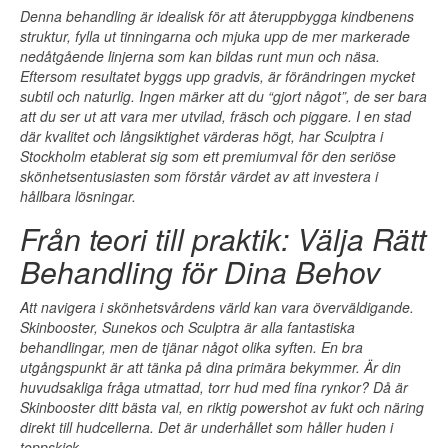
Denna behandling är idealisk för att återuppbygga kindbenens
struktur, fylla ut tinningarna och mjuka upp de mer markerade
nedåtgående linjerna som kan bildas runt mun och näsa.
Eftersom resultatet byggs upp gradvis, är förändringen mycket
subtil och naturlig. Ingen märker att du “gjort något”, de ser bara
att du ser ut att vara mer utvilad, fräsch och piggare. I en stad
där kvalitet och långsiktighet värderas högt, har Sculptra i
Stockholm etablerat sig som ett premiumval för den seriöse
skönhetsentusiasten som förstår värdet av att investera i
hållbara lösningar.
Från teori till praktik: Välja Rätt
Behandling för Dina Behov
Att navigera i skönhetsvårdens värld kan vara överväldigande.
Skinbooster, Sunekos och Sculptra är alla fantastiska
behandlingar, men de tjänar något olika syften. En bra
utgångspunkt är att tänka på dina primära bekymmer. Är din
huvudsakliga fråga
utmattad, torr hud med fina rynkor
? Då är
Skinbooster ditt bästa val, en riktig powershot av fukt och näring
direkt till hudcellerna. Det är underhållet som håller huden i
toppskick.