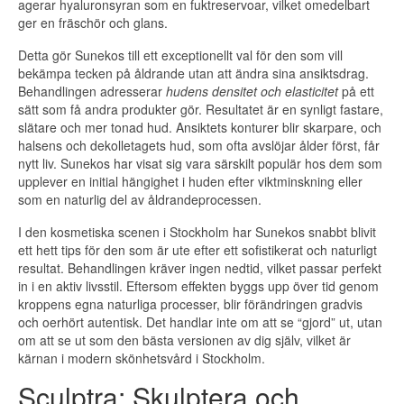
agerar hyaluronsyran som en fuktreservoar, vilket omedelbart
ger en fräschör och glans.
Detta gör Sunekos till ett exceptionellt val för den som vill
bekämpa tecken på åldrande utan att ändra sina ansiktsdrag.
Behandlingen adresserar
hudens densitet och elasticitet
på ett
sätt som få andra produkter gör. Resultatet är en synligt fastare,
slätare och mer tonad hud. Ansiktets konturer blir skarpare, och
halsens och dekolletagets hud, som ofta avslöjar ålder först, får
nytt liv. Sunekos har visat sig vara särskilt populär hos dem som
upplever en initial hängighet i huden efter viktminskning eller
som en naturlig del av åldrandeprocessen.
I den kosmetiska scenen i Stockholm har Sunekos snabbt blivit
ett hett tips för den som är ute efter ett sofistikerat och naturligt
resultat. Behandlingen kräver ingen nedtid, vilket passar perfekt
in i en aktiv livsstil. Eftersom effekten byggs upp över tid genom
kroppens egna naturliga processer, blir förändringen gradvis
och oerhört autentisk. Det handlar inte om att se “gjord” ut, utan
om att se ut som den bästa versionen av dig själv, vilket är
kärnan i modern skönhetsvård i Stockholm.
Sculptra: Skulptera och