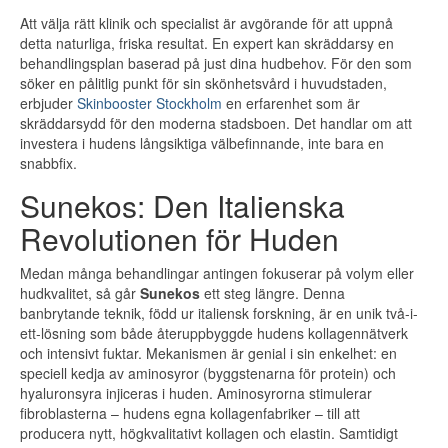
Att välja rätt klinik och specialist är avgörande för att uppnå
detta naturliga, friska resultat. En expert kan skräddarsy en
behandlingsplan baserad på just dina hudbehov. För den som
söker en pålitlig punkt för sin skönhetsvård i huvudstaden,
erbjuder
Skinbooster Stockholm
en erfarenhet som är
skräddarsydd för den moderna stadsboen. Det handlar om att
investera i hudens långsiktiga välbefinnande, inte bara en
snabbfix.
Sunekos: Den Italienska
Revolutionen för Huden
Medan många behandlingar antingen fokuserar på volym eller
hudkvalitet, så går
Sunekos
ett steg längre. Denna
banbrytande teknik, född ur italiensk forskning, är en unik två-i-
ett-lösning som både återuppbyggde hudens kollagennätverk
och intensivt fuktar. Mekanismen är genial i sin enkelhet: en
speciell kedja av aminosyror (byggstenarna för protein) och
hyaluronsyra injiceras i huden. Aminosyrorna stimulerar
fibroblasterna – hudens egna kollagenfabriker – till att
producera nytt, högkvalitativt kollagen och elastin. Samtidigt