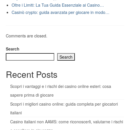
Oltre i Limiti: La Tua Guida Essenziale ai Casino…
Casinò crypto: guida avanzata per giocare in modo…
Comments are closed.
Search
Search
Recent Posts
Scopri i vantaggi e i rischi dei casino online esteri: cosa
sapere prima di giocare
Scopri i migliori casino online: guida completa per giocatori
italiani
Casino italiani non AAMS: come riconoscerli, valutarne i rischi