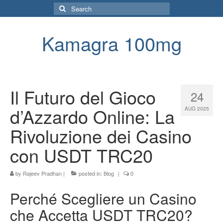
Search
for:
Kamagra 100mg
Il Futuro del Gioco
24
d’Azzardo Online: La
AUG 2025
Rivoluzione dei Casino
con USDT TRC20
by
Rajeev Pradhan
|
posted in:
Blog
|
0
Perché Scegliere un Casino
che Accetta USDT TRC20?