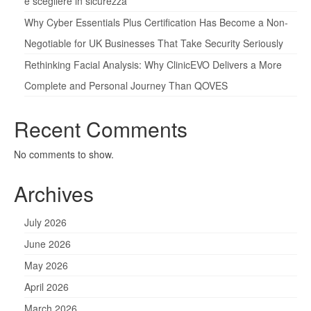
e scegliere in sicurezza
Why Cyber Essentials Plus Certification Has Become a Non-
Negotiable for UK Businesses That Take Security Seriously
Rethinking Facial Analysis: Why ClinicEVO Delivers a More
Complete and Personal Journey Than QOVES
Recent Comments
No comments to show.
Archives
July 2026
June 2026
May 2026
April 2026
March 2026