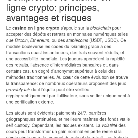
ligne crypto: principes,
avantages et risques
Le
casino en ligne crypto
s’appuie sur la
blockchain
pour
accepter des dépôts et retraits en monnaies numériques telles
que
Bitcoin
,
Ethereum
, ou des
stablecoins
(USDT, USDC). Ce
modèle bouleverse les codes du iGaming grâce à des
transactions quasi instantanées, des frais souvent réduits, et
une accessibilité mondiale. Les joueurs apprécient la rapidité
des retraits, l’absence d’intermédiaires bancaires et, dans
certains cas, un degré d’anonymat supérieur à celui des
méthodes traditionnelles. Au cœur de cette évolution se trouve
la transparence: de nombreux opérateurs proposent des jeux
provably fair
dont l’équité peut être vérifiée
cryptographiquement par l’utilisateur, sans se fier uniquement à
une certification externe.
Les atouts sont évidents: paiements 24/7, barrières
géographiques atténuées, et meilleure maîtrise des fonds via le
self-custody. Cependant, les risques existent. La
volatilité
des
cours peut transformer un gain nominal en perte réelle si la
crypto chute entre le moment du gain et du retrait. Les frais de