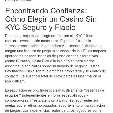
Encontrando Confianza:
Cómo Elegir un Casino Sin
KYC Seguro y Fiable
Dado el paisaje mixto, elegir un **casino sin KYC** fiable
requiere investigación meticulosa. El primer filtro es la
**transparencia sobre la operadora y la licencia**. Aunque no
tengan una licencia de juego “tradicional” de la UE, los mejores
operadores poseen licencias de jurisdicciones alternativas
(como Curazao, Costa Rica o la Isle of Man para ciertos
aspectos) o son claros sobre su modelo de negocio. Busca
información visible sobre la empresa propietaria y sus datos de
contacto. La ausencia total de estos datos es una **bandera
roja crítica**.
La reputación es oro. Investiga exhaustivamente **reseñas de
usuarios** independientes en foros especializados y
comparadores. Presta atención a patrones recurrentes en
quejas sobre retiros no pagados, soporte lento o manipulación
de juegos. Las experiencias reales de otros jugadores son el