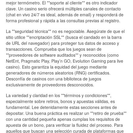
mejor termómetro. El **soporte al cliente** es otro indicador
clave. Un casino serio ofrecerá múltiples canales de contacto
(chat en vivo 24/7 es ideal, además de email) y responderá de
forma profesional y rápida a las consultas previas al registro.
La **seguridad técnica** no es negociable. Asegúrate de que el
sitio utilice **encriptación SSL** (busca el candado en la barra
de URL del navegador) para proteger tus datos de acceso y
transacciones. Comprueba que los juegos sean de
**proveedores de software auditados** y reconocidos (como
NetEnt, Pragmatic Play, Play’n GO, Evolution Gaming para live
casino). Esto garantiza la equidad del juego mediante
generadores de números aleatorios (RNG) certificados.
Desconfía de casinos con una biblioteca de juegos
exclusivamente de proveedores desconocidos.
La variedad y claridad en los **términos y condiciones**,
especialmente sobre retiros, bonos y apuestas válidas, es
fundamental. Lee detenidamente estas secciones antes de
depositar. Una buena práctica es realizar un **retiro de prueba**
con una cantidad pequeña apenas cumplas los requisitos de
apuesta de un bono, para verificar la fluidez del proceso. Para
aquellos que buscan una selección curada de plataformas que