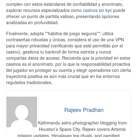
cumplen con estos estándares de confiabilidad y anonimato,
explorar recursos especializados como
casinos sin kyc
puede
ofrecer un punto de partida valioso, presentando opciones
analizadas en profundidad.
Finalmente, adopta **hábitos de juego seguros**: utiliza
contraseñas robustas y únicas, considera el uso de una VPN
para mayor privacidad (verificando que esté permitido por el
casino), gestiona tu bankroll de forma estricta y nunca
compartas datos de acceso. Recuerda que la prioridad en estos
casinos es el anonimato, por lo que la responsabilidad proactiva
del jugador en proteger su cuenta y elegir operadores con cierta
trayectoria positiva es aún más crucial que en los entornos
regulados tradicionales.
Rajeev Pradhan
Kathmandu astro-photographer blogging from
Houston’s Space City. Rajeev covers Artemis
mission updates, Himalayan tea rituals, and gamified