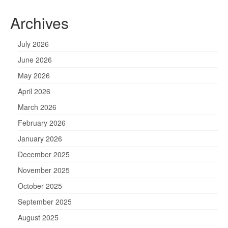
Archives
July 2026
June 2026
May 2026
April 2026
March 2026
February 2026
January 2026
December 2025
November 2025
October 2025
September 2025
August 2025