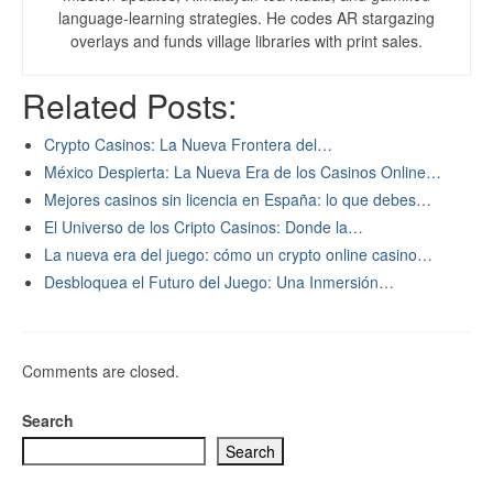
language-learning strategies. He codes AR stargazing
overlays and funds village libraries with print sales.
Related Posts:
Crypto Casinos: La Nueva Frontera del…
México Despierta: La Nueva Era de los Casinos Online…
Mejores casinos sin licencia en España: lo que debes…
El Universo de los Cripto Casinos: Donde la…
La nueva era del juego: cómo un crypto online casino…
Desbloquea el Futuro del Juego: Una Inmersión…
Comments are closed.
Search
Search