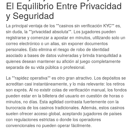
El Equilibrio Entre Privacidad
y Seguridad
La principal ventaja de los **casinos sin verificación KYC** es,
sin duda, la **privacidad absoluta**. Los jugadores pueden
registrarse y comenzar a apostar en minutos, utilizando solo un
correo electrónico o un alias, sin exponer documentos
personales. Esto elimina el riesgo de robo de identidad
asociado a bases de datos vulneradas y brinda tranquilidad a
quienes desean mantener su afición al juego completamente
separada de su vida pública o profesional.
La **rapidez operativa** es otro gran atractivo. Los depósitos se
acreditan casi instantáneamente, y lo más relevante: los retiros
son exprés. Al no existir colas de verificación manual, los fondos
pueden estar en la billetera del usuario en cuestión de horas o
minutos, no días. Esta agilidad contrasta fuertemente con la
burocracia de los casinos tradicionales. Además, estos casinos
suelen ofrecer acceso global, aceptando jugadores de países
con regulaciones estrictas o donde los operadores
convencionales no pueden operar fácilmente.