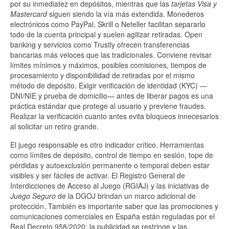
por su inmediatez en depósitos, mientras que las
tarjetas Visa y
Mastercard
siguen siendo la vía más extendida. Monederos
electrónicos como PayPal, Skrill o Neteller facilitan separarlo
todo de la cuenta principal y suelen agilizar retiradas. Open
banking y servicios como Trustly ofrecen transferencias
bancarias más veloces que las tradicionales. Conviene revisar
límites mínimos y máximos, posibles comisiones, tiempos de
procesamiento y disponibilidad de retiradas por el mismo
método de depósito. Exigir verificación de identidad (KYC) —
DNI/NIE y prueba de domicilio— antes de liberar pagos es una
práctica estándar que protege al usuario y previene fraudes.
Realizar la verificación cuanto antes evita bloqueos innecesarios
al solicitar un retiro grande.
El juego responsable es otro indicador crítico. Herramientas
como límites de depósito, control de tiempo en sesión, tope de
pérdidas y autoexclusión permanente o temporal deben estar
visibles y ser fáciles de activar. El Registro General de
Interdicciones de Acceso al Juego (RGIAJ) y las iniciativas de
Juego Seguro
de la DGOJ brindan un marco adicional de
protección. También es importante saber que las promociones y
comunicaciones comerciales en España están reguladas por el
Real Decreto 958/2020: la publicidad se restringe y las