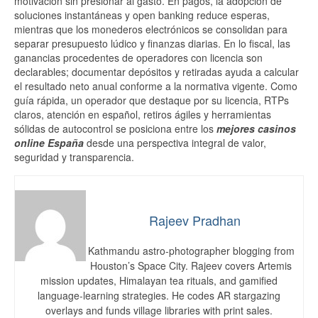
motivación sin presionar al gasto. En pagos, la adopción de
soluciones instantáneas y open banking reduce esperas,
mientras que los monederos electrónicos se consolidan para
separar presupuesto lúdico y finanzas diarias. En lo fiscal, las
ganancias procedentes de operadores con licencia son
declarables; documentar depósitos y retiradas ayuda a calcular
el resultado neto anual conforme a la normativa vigente. Como
guía rápida, un operador que destaque por su licencia, RTPs
claros, atención en español, retiros ágiles y herramientas
sólidas de autocontrol se posiciona entre los
mejores casinos
online España
desde una perspectiva integral de valor,
seguridad y transparencia.
Rajeev Pradhan
Kathmandu astro-photographer blogging from
Houston’s Space City. Rajeev covers Artemis
mission updates, Himalayan tea rituals, and gamified
language-learning strategies. He codes AR stargazing
overlays and funds village libraries with print sales.