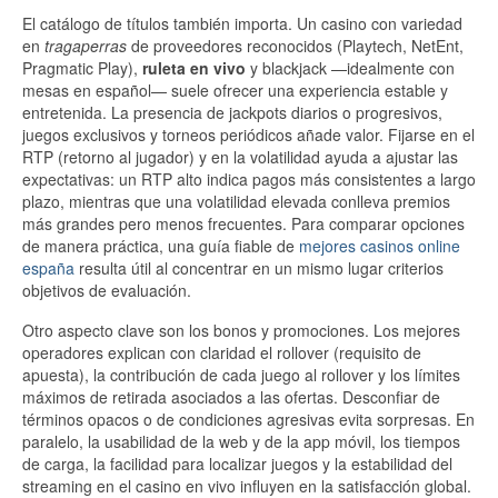
El catálogo de títulos también importa. Un casino con variedad
en
tragaperras
de proveedores reconocidos (Playtech, NetEnt,
Pragmatic Play),
ruleta en vivo
y blackjack —idealmente con
mesas en español— suele ofrecer una experiencia estable y
entretenida. La presencia de jackpots diarios o progresivos,
juegos exclusivos y torneos periódicos añade valor. Fijarse en el
RTP (retorno al jugador) y en la volatilidad ayuda a ajustar las
expectativas: un RTP alto indica pagos más consistentes a largo
plazo, mientras que una volatilidad elevada conlleva premios
más grandes pero menos frecuentes. Para comparar opciones
de manera práctica, una guía fiable de
mejores casinos online
españa
resulta útil al concentrar en un mismo lugar criterios
objetivos de evaluación.
Otro aspecto clave son los bonos y promociones. Los mejores
operadores explican con claridad el rollover (requisito de
apuesta), la contribución de cada juego al rollover y los límites
máximos de retirada asociados a las ofertas. Desconfiar de
términos opacos o de condiciones agresivas evita sorpresas. En
paralelo, la usabilidad de la web y de la app móvil, los tiempos
de carga, la facilidad para localizar juegos y la estabilidad del
streaming en el casino en vivo influyen en la satisfacción global.