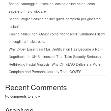
Scopri i vantaggi e i rischi dei casino online esteri: cosa
sapere prima di giocare
Scopri i migliori casino online: guida completa per giocatori
italiani
Casino italiani non AAMS: come riconoscerli, valutarne i rischi
e scegliere in sicurezza
Why Cyber Essentials Plus Certification Has Become a Non-
Negotiable for UK Businesses That Take Security Seriously
Rethinking Facial Analysis: Why ClinicEVO Delivers a More
Complete and Personal Journey Than QOVES
Recent Comments
No comments to show.
Archives