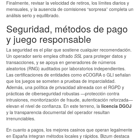
Finalmente, revisar la velocidad de retiros, los límites diarios y
mensuales, y la ausencia de comisiones “sorpresa” completa un
análisis serio y equilibrado.
Seguridad, métodos de pago
y juego responsable
La seguridad es el pilar que sostiene cualquier recomendación.
Un operador serio emplea cifrado
SSL
para proteger datos y
transacciones, y se apoya en generadores de números
aleatorios (RNG) auditados por laboratorios independientes.
Las certificaciones de entidades como eCOGRA o GLI señalan
que los juegos se someten a pruebas de imparcialidad.
Además, una política de privacidad alineada con el RGPD y
prácticas de ciberseguridad robustas —protección contra
intrusiones, monitorización de fraude, autenticación reforzada—
elevan el nivel de confianza. En este terreno, la
licencia DGOJ
y la transparencia documental del operador resultan
irrenunciables.
En cuanto a pagos, los mejores casinos que operan legalmente
en España integran métodos locales y rápidos. Bizum destaca