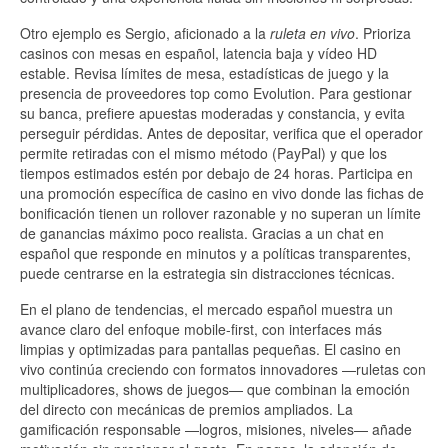
Otro ejemplo es Sergio, aficionado a la
ruleta en vivo
. Prioriza
casinos con mesas en español, latencia baja y vídeo HD
estable. Revisa límites de mesa, estadísticas de juego y la
presencia de proveedores top como Evolution. Para gestionar
su banca, prefiere apuestas moderadas y constancia, y evita
perseguir pérdidas. Antes de depositar, verifica que el operador
permite retiradas con el mismo método (PayPal) y que los
tiempos estimados estén por debajo de 24 horas. Participa en
una promoción específica de casino en vivo donde las fichas de
bonificación tienen un rollover razonable y no superan un límite
de ganancias máximo poco realista. Gracias a un chat en
español que responde en minutos y a políticas transparentes,
puede centrarse en la estrategia sin distracciones técnicas.
En el plano de tendencias, el mercado español muestra un
avance claro del enfoque mobile-first, con interfaces más
limpias y optimizadas para pantallas pequeñas. El casino en
vivo continúa creciendo con formatos innovadores —ruletas con
multiplicadores, shows de juegos— que combinan la emoción
del directo con mecánicas de premios ampliados. La
gamificación responsable —logros, misiones, niveles— añade