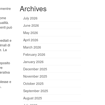
Archives
, mentre
 come
July 2026
ualità.
June 2026
genti può
May 2026
April 2026
mediati e
mali di
March 2026
e. La
February 2026
January 2026
deposito
ve
December 2025
erativa
November 2025
plesse e
October 2025
à,
September 2025
August 2025