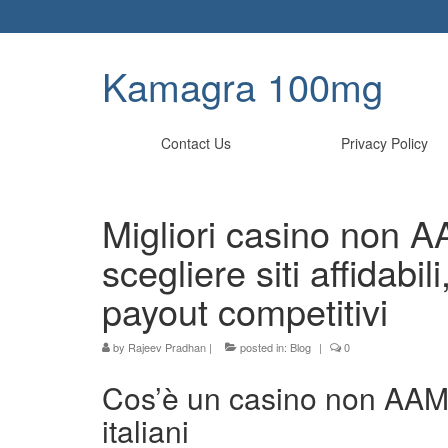
Kamagra 100mg
Contact Us
Privacy Policy
Migliori casino non A
scegliere siti affidabil
payout competitivi
by
Rajeev Pradhan
|
posted in:
Blog
|
0
Cos’è un casino non AAMS 
italiani