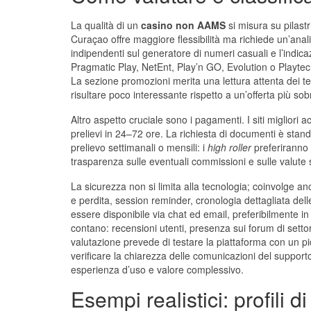
La qualità di un
casino non AAMS
si misura su pilastr
Curaçao offre maggiore flessibilità ma richiede un’anal
indipendenti sul generatore di numeri casuali e l’indic
Pragmatic Play, NetEnt, Play’n GO, Evolution o Playtech s
La sezione promozioni merita una lettura attenta dei 
risultare poco interessante rispetto a un’offerta più so
Altro aspetto cruciale sono i pagamenti. I siti migliori 
prelievi in 24–72 ore. La richiesta di documenti è sta
prelievo settimanali o mensili: i
high roller
preferiranno 
trasparenza sulle eventuali commissioni e sulle valute 
La sicurezza non si limita alla tecnologia; coinvolge an
e perdita, session reminder, cronologia dettagliata del
essere disponibile via chat ed email, preferibilmente in 
contano: recensioni utenti, presenza sui forum di setto
valutazione prevede di testare la piattaforma con un p
verificare la chiarezza delle comunicazioni del support
esperienza d’uso e valore complessivo.
Esempi realistici: profili d