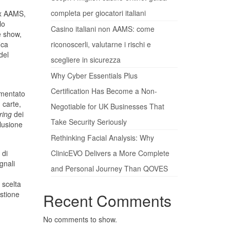
completa per giocatori italiani
ex AAMS,
lo
Casino italiani non AAMS: come
e show,
ica
riconoscerli, valutarne i rischi e
del
scegliere in sicurezza
Why Cyber Essentials Plus
Certification Has Become a Non-
mentato
n carte,
Negotiable for UK Businesses That
ring
dei
Take Security Seriously
clusione
Rethinking Facial Analysis: Why
 di
ClinicEVO Delivers a More Complete
gnali
and Personal Journey Than QOVES
 scelta
stione
Recent Comments
No comments to show.