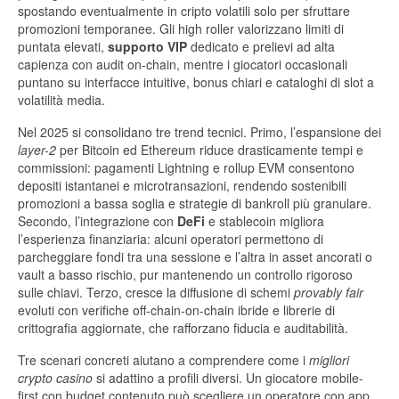
spostando eventualmente in cripto volatili solo per sfruttare
promozioni temporanee. Gli high roller valorizzano limiti di
puntata elevati,
supporto VIP
dedicato e prelievi ad alta
capienza con audit on-chain, mentre i giocatori occasionali
puntano su interfacce intuitive, bonus chiari e cataloghi di slot a
volatilità media.
Nel 2025 si consolidano tre trend tecnici. Primo, l’espansione dei
layer-2
per Bitcoin ed Ethereum riduce drasticamente tempi e
commissioni: pagamenti Lightning e rollup EVM consentono
depositi istantanei e microtransazioni, rendendo sostenibili
promozioni a bassa soglia e strategie di bankroll più granulare.
Secondo, l’integrazione con
DeFi
e stablecoin migliora
l’esperienza finanziaria: alcuni operatori permettono di
parcheggiare fondi tra una sessione e l’altra in asset ancorati o
vault a basso rischio, pur mantenendo un controllo rigoroso
sulle chiavi. Terzo, cresce la diffusione di schemi
provably fair
evoluti con verifiche off-chain-on-chain ibride e librerie di
crittografia aggiornate, che rafforzano fiducia e auditabilità.
Tre scenari concreti aiutano a comprendere come i
migliori
crypto casino
si adattino a profili diversi. Un giocatore mobile-
first con budget contenuto può scegliere un operatore con app