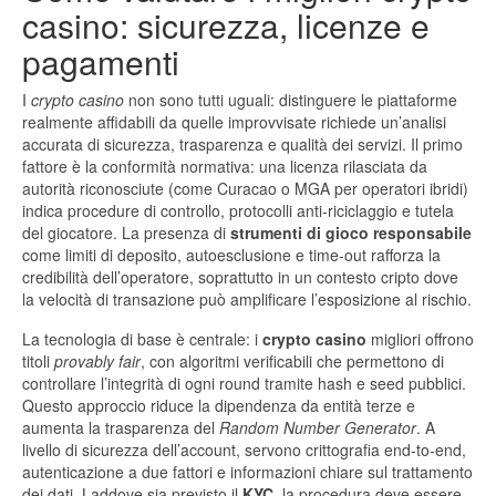
casino: sicurezza, licenze e
pagamenti
I
crypto casino
non sono tutti uguali: distinguere le piattaforme
realmente affidabili da quelle improvvisate richiede un’analisi
accurata di sicurezza, trasparenza e qualità dei servizi. Il primo
fattore è la conformità normativa: una licenza rilasciata da
autorità riconosciute (come Curacao o MGA per operatori ibridi)
indica procedure di controllo, protocolli anti-riciclaggio e tutela
del giocatore. La presenza di
strumenti di gioco responsabile
come limiti di deposito, autoesclusione e time-out rafforza la
credibilità dell’operatore, soprattutto in un contesto cripto dove
la velocità di transazione può amplificare l’esposizione al rischio.
La tecnologia di base è centrale: i
crypto casino
migliori offrono
titoli
provably fair
, con algoritmi verificabili che permettono di
controllare l’integrità di ogni round tramite hash e seed pubblici.
Questo approccio riduce la dipendenza da entità terze e
aumenta la trasparenza del
Random Number Generator
. A
livello di sicurezza dell’account, servono crittografia end-to-end,
autenticazione a due fattori e informazioni chiare sul trattamento
dei dati. Laddove sia previsto il
KYC
, la procedura deve essere