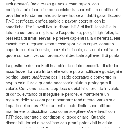
titoli
provably fair
e crash games a esito rapido, con
moltiplicatori dinamici e meccaniche trasparenti. La qualità dei
provider è fondamentale: software house affidabili garantiscono
RNG certificato, grafica stabile e payout coerenti con le
specifiche. Per i tavoli live, la disponibilità di limiti flessibili e la
latenza contenuta migliorano l’esperienza; per gli high roller, la
presenza di
limiti elevati
e prelievi capienti fa la differenza. Nei
casinò che integrano scommesse sportive in cripto, contano
copertura del palinsesto, market di nicchia, cash-out reattivo e
quote competitive, con promozioni dedicate agli eventi di punta.
La gestione del bankroll in ambiente cripto necessita di ulteriori
accortezze. La
volatilità
delle valute può amplificare guadagni e
perdite: usare
stablecoin
per il saldo operativo e convertire in
crypto volatili solo quando necessario aiuta a proteggere il
valore. Conviene fissare stop-loss e obiettivi di profitto in valuta
di conto, evitando di inseguire le perdite, e mantenere un
registro delle sessioni per monitorare rendimento, varianza e
impatto dei bonus. Gli strumenti di auto-limite sono utili per
mantenere la disciplina, così come scegliere
slot
e tavoli con
RTP documentato e condizioni di gioco chiare. Quando
disponibili, tornei e classifiche con premi potenziati in cripto