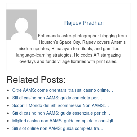
Rajeev Pradhan
Kathmandu astro-photographer blogging from
Houston’s Space City. Rajeev covers Artemis
mission updates, Himalayan tea rituals, and gamified
language-learning strategies. He codes AR stargazing
overlays and funds village libraries with print sales.
Related Posts:
Oltre AAMS: come orientarsi tra i siti casino online…
Siti di casino non AAMS: guida completa per…
Scopri il Mondo dei Siti Scommesse Non AAMS:…
Siti di casino non AAMS: guida essenziale per chi…
Migliori casino non AAMS: guida completa e consigli…
Siti slot online non AAMS: guida completa tra…