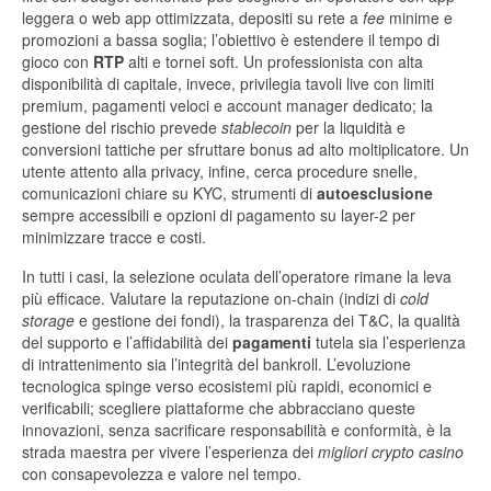
leggera o web app ottimizzata, depositi su rete a
fee
minime e
promozioni a bassa soglia; l’obiettivo è estendere il tempo di
gioco con
RTP
alti e tornei soft. Un professionista con alta
disponibilità di capitale, invece, privilegia tavoli live con limiti
premium, pagamenti veloci e account manager dedicato; la
gestione del rischio prevede
stablecoin
per la liquidità e
conversioni tattiche per sfruttare bonus ad alto moltiplicatore. Un
utente attento alla privacy, infine, cerca procedure snelle,
comunicazioni chiare su KYC, strumenti di
autoesclusione
sempre accessibili e opzioni di pagamento su layer-2 per
minimizzare tracce e costi.
In tutti i casi, la selezione oculata dell’operatore rimane la leva
più efficace. Valutare la reputazione on-chain (indizi di
cold
storage
e gestione dei fondi), la trasparenza dei T&C, la qualità
del supporto e l’affidabilità dei
pagamenti
tutela sia l’esperienza
di intrattenimento sia l’integrità del bankroll. L’evoluzione
tecnologica spinge verso ecosistemi più rapidi, economici e
verificabili; scegliere piattaforme che abbracciano queste
innovazioni, senza sacrificare responsabilità e conformità, è la
strada maestra per vivere l’esperienza dei
migliori crypto casino
con consapevolezza e valore nel tempo.