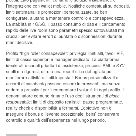
l’integrazione con wallet mobile. Notifiche contestuali su depositi,
limiti settimanali e promozioni personalizzate, se ben
configurate, aiutano a mantenere controllo e consapevolezza.
La stabilità in 4G/5G, il basso consumo di dati e il caricamento
rapido delle live room sono parametri spesso sottovalutati ma
cruciali per evitare errori di puntata o disconnessioni durante
mani decisive.
Profilo “high roller consapevole”: privilegia limiti alti, tavoli VIP,
limiti di cassa superiori e manager dedicato. La piattaforma
ideale offre canali prioritari di assistenza, processi AML e
KYC
snelli ma rigorosi, oltre a una reportistica dettagliata per
monitorare attività e limiti impostati. Bonus personalizzati e
accordi di cashback possono essere interessanti, ma senza
cedere a pressioni per incrementare i volumi. In ogni profilo, il
denominatore comune rimane l’uso degli strumenti di
gioco
responsabile
: limiti di deposito realistici, pause programmate,
reality check e disponibilità a fermarsi. L’obiettivo non è
inseguire il bonus o l’evento eccezionale, bensì conservare
controllo e qualità dell’esperienza nel lungo periodo.