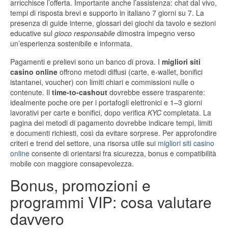
arricchisce l’offerta. Importante anche l’assistenza: chat dal vivo,
tempi di risposta brevi e supporto in italiano 7 giorni su 7. La
presenza di guide interne, glossari dei giochi da tavolo e sezioni
educative sul
gioco responsabile
dimostra impegno verso
un’esperienza sostenibile e informata.
Pagamenti e prelievi sono un banco di prova. I
migliori siti
casino online
offrono metodi diffusi (carte, e-wallet, bonifici
istantanei, voucher) con limiti chiari e commissioni nulle o
contenute. Il
time-to-cashout
dovrebbe essere trasparente:
idealmente poche ore per i portafogli elettronici e 1–3 giorni
lavorativi per carte e bonifici, dopo verifica
KYC
completata. La
pagina dei metodi di pagamento dovrebbe indicare tempi, limiti
e documenti richiesti, così da evitare sorprese. Per approfondire
criteri e trend del settore, una risorsa utile sui
migliori siti casino
online
consente di orientarsi fra sicurezza, bonus e compatibilità
mobile con maggiore consapevolezza.
Bonus, promozioni e
programmi VIP: cosa valutare
davvero