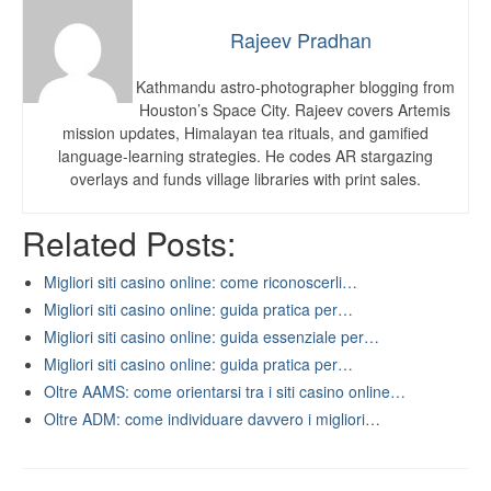
Rajeev Pradhan
Kathmandu astro-photographer blogging from
Houston’s Space City. Rajeev covers Artemis
mission updates, Himalayan tea rituals, and gamified
language-learning strategies. He codes AR stargazing
overlays and funds village libraries with print sales.
Related Posts:
Migliori siti casino online: come riconoscerli…
Migliori siti casino online: guida pratica per…
Migliori siti casino online: guida essenziale per…
Migliori siti casino online: guida pratica per…
Oltre AAMS: come orientarsi tra i siti casino online…
Oltre ADM: come individuare davvero i migliori…