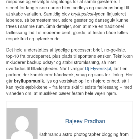
response og velvalgte singalongs for at samle gæsterne. I
stedet for langtrukne numre blev medleys og mashups brugt til
at skabe variation. Samtidig blev
bryllupsfest
-lyden finjusteret
løbende, så barnestemmer, ældre gæster og dansegulv kunne
trives i samme rum. Små detaljer, som at mixe en traditionel
fællessang ind i et moderne beat, gjorde, at festen både føltes
respektfuld og nytænkende.
Det hele understøttes af tydelige processer: brief, no-go-liste,
top-10 fra brudeparret, plus plads til spontane ønsker. Teknikken
inkluderer backup-udstyr og stabil strømløsning, så intet
overlades til tilfældigheder. Når I vælger
Dj Flyverskjul
, får I en
partner, der kombinerer håndværk, smag og sans for timing. Her
går
bryllupsmusik
, lys og værtskab op i en højere enhed, så I
kan nyde øjeblikkene – fra første skål til sidste fællessang – med
visheden om, at musikken bærer festen hele vejen hjem.
Rajeev Pradhan
Kathmandu astro-photographer blogging from