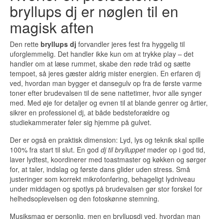
bryllups dj er nøglen til en
magisk aften
Den rette
bryllups dj
forvandler jeres fest fra hyggelig til
uforglemmelig. Det handler ikke kun om at trykke play – det
handler om at læse rummet, skabe den røde tråd og sætte
tempoet, så jeres gæster aldrig mister energien. En erfaren dj
ved, hvordan man bygger et dansegulv op fra de første varme
toner efter brudevalsen til de sene nattetimer, hvor alle synger
med. Med øje for detaljer og evnen til at blande genrer og årtier,
sikrer en professionel dj, at både bedsteforældre og
studiekammerater føler sig hjemme på gulvet.
Der er også en praktisk dimension: Lyd, lys og teknik skal spille
100% fra start til slut. En god
dj til brylluppet
møder op i god tid,
laver lydtest, koordinerer med toastmaster og køkken og sørger
for, at taler, indslag og første dans glider uden stress. Små
justeringer som korrekt mikrofonføring, behageligt lydniveau
under middagen og spotlys på brudevalsen gør stor forskel for
helhedsoplevelsen og den fotoskønne stemning.
Musiksmag er personlig, men en bryllupsdj ved, hvordan man