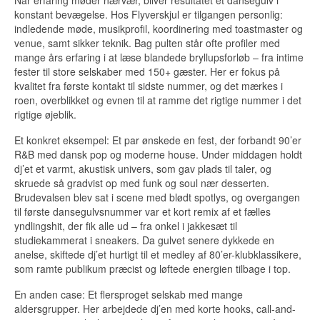
Når erfaring møder nærvær, bliver resultatet et dansegulv i
konstant bevægelse. Hos Flyverskjul er tilgangen personlig:
indledende møde, musikprofil, koordinering med toastmaster og
venue, samt sikker teknik. Bag pulten står ofte profiler med
mange års erfaring i at læse blandede bryllupsforløb – fra intime
fester til store selskaber med 150+ gæster. Her er fokus på
kvalitet fra første kontakt til sidste nummer, og det mærkes i
roen, overblikket og evnen til at ramme det rigtige nummer i det
rigtige øjeblik.
Et konkret eksempel: Et par ønskede en fest, der forbandt 90’er
R&B med dansk pop og moderne house. Under middagen holdt
dj’et et varmt, akustisk univers, som gav plads til taler, og
skruede så gradvist op med funk og soul nær desserten.
Brudevalsen blev sat i scene med blødt spotlys, og overgangen
til første dansegulvsnummer var et kort remix af et fælles
yndlingshit, der fik alle ud – fra onkel i jakkesæt til
studiekammerat i sneakers. Da gulvet senere dykkede en
anelse, skiftede dj’et hurtigt til et medley af 80’er-klubklassikere,
som ramte publikum præcist og løftede energien tilbage i top.
En anden case: Et flersproget selskab med mange
aldersgrupper. Her arbejdede dj’en med korte hooks, call-and-