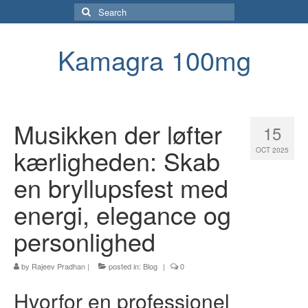
Search
for:
Kamagra 100mg
Musikken der løfter
15
kærligheden: Skab
OCT 2025
en bryllupsfest med
energi, elegance og
personlighed
by
Rajeev Pradhan
|
posted in:
Blog
|
0
Hvorfor en professionel