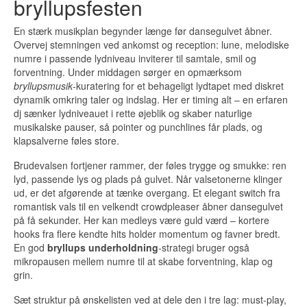
bryllupsfesten
En stærk musikplan begynder længe før dansegulvet åbner.
Overvej stemningen ved ankomst og reception: lune, melodiske
numre i passende lydniveau inviterer til samtale, smil og
forventning. Under middagen sørger en opmærksom
bryllupsmusik
-kuratering for et behageligt lydtapet med diskret
dynamik omkring taler og indslag. Her er timing alt – en erfaren
dj sænker lydniveauet i rette øjeblik og skaber naturlige
musikalske pauser, så pointer og punchlines får plads, og
klapsalverne føles store.
Brudevalsen fortjener rammer, der føles trygge og smukke: ren
lyd, passende lys og plads på gulvet. Når valsetonerne klinger
ud, er det afgørende at tænke overgang. Et elegant switch fra
romantisk vals til en velkendt crowdpleaser åbner dansegulvet
på få sekunder. Her kan medleys være guld værd – kortere
hooks fra flere kendte hits holder momentum og favner bredt.
En god
bryllups underholdning
-strategi bruger også
mikropausen mellem numre til at skabe forventning, klap og
grin.
Sæt struktur på ønskelisten ved at dele den i tre lag: must-play,