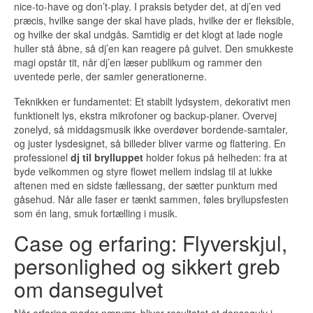
nice-to-have og don’t-play. I praksis betyder det, at dj’en ved
præcis, hvilke sange der skal have plads, hvilke der er fleksible,
og hvilke der skal undgås. Samtidig er det klogt at lade nogle
huller stå åbne, så dj’en kan reagere på gulvet. Den smukkeste
magi opstår tit, når dj’en læser publikum og rammer den
uventede perle, der samler generationerne.
Teknikken er fundamentet: Et stabilt lydsystem, dekorativt men
funktionelt lys, ekstra mikrofoner og backup-planer. Overvej
zonelyd, så middagsmusik ikke overdøver bordende-samtaler,
og juster lysdesignet, så billeder bliver varme og flattering. En
professionel
dj til brylluppet
holder fokus på helheden: fra at
byde velkommen og styre flowet mellem indslag til at lukke
aftenen med en sidste fællessang, der sætter punktum med
gåsehud. Når alle faser er tænkt sammen, føles bryllupsfesten
som én lang, smuk fortælling i musik.
Case og erfaring: Flyverskjul,
personlighed og sikkert greb
om dansegulvet