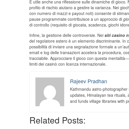
È utile anche una riflessione sulle dinamiche di gioco. N
profilo di rischio aiutano a gestire la varianza. Nei gio
con numero di mazzi e payout noti) consente di stimare m
pause programmate contribuisce a un approccio di
gio
di controllo (requisito di giocata, scadenza, giochi idone
Infine, la gestione delle controversie. Nei
siti casino
del regolatore estero è un elemento discriminante. In c
possibilità di inviare una segnalazione formale a un’aut
email e log delle transazioni accelera la procedura, così
tracciabile. Approcciare il gioco con questa mentalità
limiti dei casinò con licenza internazionale.
Rajeev Pradhan
Kathmandu astro-photographer b
updates, Himalayan tea rituals,
and funds village libraries with pr
Related Posts: