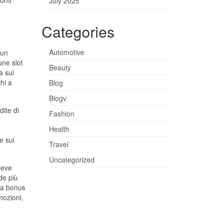
July 2025
Categories
Automotive
 un
une slot
Beauty
a sui
chi a
Blog
Blogv
dite di
Fashion
Health
e sui
Travel
Uncategorized
deve
ode più
tra bonus
mozioni,