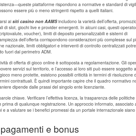
ssistenza—queste piattaforme rispondono a normative e standard di vigi
possono essere più o meno stringenti rispetto a quelli italiani.
arsi ai
siti casino non AAMS
includono la varietà dell’offerta, promozi
li di slot, giochi live e provider emergenti. In alcuni casi, questi operato
ptovalute, voucher), limiti di deposito personalizzabili e sistemi di
e ampiezza dell’offerta corrispondono considerazioni più complesse sul p
 nazionale, limiti obbligatori e interventi di controllo centralizzati pot
do fuori dal perimetro ADM.
ttività di offerta di gioco online è sottoposta a regolamentazione. Gli ope
re servizi sul territorio, e l’accesso ai loro siti può essere soggetto 
 gioco meno protette, esistono possibili criticità in termini di risoluzione 
rmini contrattuali. È quindi importante capire che il quadro normativo n
aniere dipende dalle prassi del singolo ente licenziante.
e chiave. Verificare l’effettiva licenza, la trasparenza delle politiche 
iale prima di qualunque registrazione. Un approccio informato, associato 
chi e a valutare se i benefici promessi da un portale internazionale siano 
, pagamenti e bonus