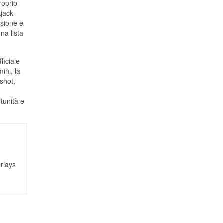
roprio
kjack
ssione e
na lista
ficiale
ini, la
nshot,
tunità e
rlays