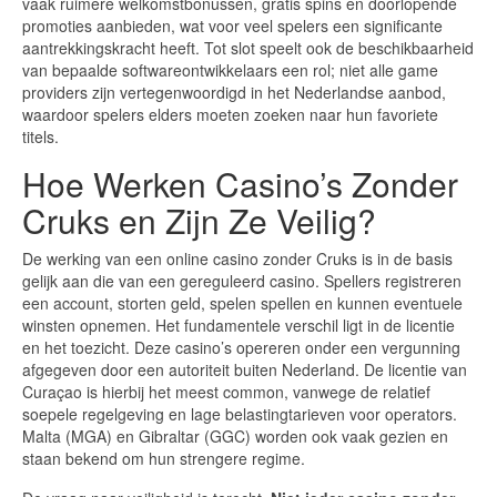
vaak ruimere welkomstbonussen, gratis spins en doorlopende
promoties aanbieden, wat voor veel spelers een significante
aantrekkingskracht heeft. Tot slot speelt ook de beschikbaarheid
van bepaalde softwareontwikkelaars een rol; niet alle game
providers zijn vertegenwoordigd in het Nederlandse aanbod,
waardoor spelers elders moeten zoeken naar hun favoriete
titels.
Hoe Werken Casino’s Zonder
Cruks en Zijn Ze Veilig?
De werking van een online casino zonder Cruks is in de basis
gelijk aan die van een gereguleerd casino. Spellers registreren
een account, storten geld, spelen spellen en kunnen eventuele
winsten opnemen. Het fundamentele verschil ligt in de licentie
en het toezicht. Deze casino’s opereren onder een vergunning
afgegeven door een autoriteit buiten Nederland. De licentie van
Curaçao is hierbij het meest common, vanwege de relatief
soepele regelgeving en lage belastingtarieven voor operators.
Malta (MGA) en Gibraltar (GGC) worden ook vaak gezien en
staan bekend om hun strengere regime.