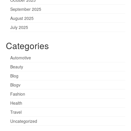
September 2025
August 2025
July 2025
Categories
Automotive
Beauty
Blog
Blogv
Fashion
Health
Travel
Uncategorized