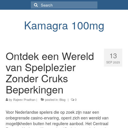
Search
for:
Kamagra 100mg
Ontdek een Wereld
13
van Spelplezier
SEP 2025
Zonder Cruks
Beperkingen
by
Rajeev Pradhan
|
posted in:
Blog
|
0
Voor Nederlandse spelers die op zoek zijn naar een
onbegrensde casino-ervaring, opent zich een wereld van
mogelijkheden buiten het reguliere aanbod. Het Centraal