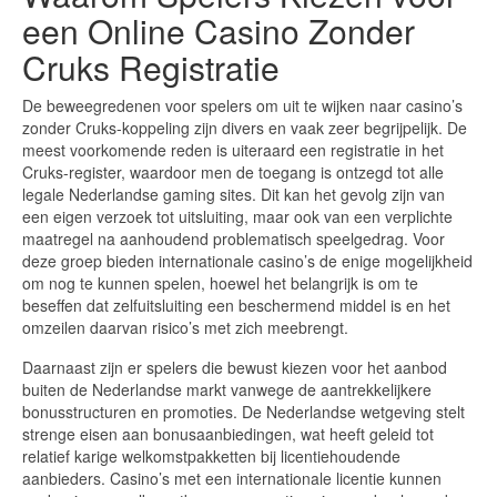
een Online Casino Zonder
Cruks Registratie
De beweegredenen voor spelers om uit te wijken naar casino’s
zonder Cruks-koppeling zijn divers en vaak zeer begrijpelijk. De
meest voorkomende reden is uiteraard een registratie in het
Cruks-register, waardoor men de toegang is ontzegd tot alle
legale Nederlandse gaming sites. Dit kan het gevolg zijn van
een eigen verzoek tot uitsluiting, maar ook van een verplichte
maatregel na aanhoudend problematisch speelgedrag. Voor
deze groep bieden internationale casino’s de enige mogelijkheid
om nog te kunnen spelen, hoewel het belangrijk is om te
beseffen dat zelfuitsluiting een beschermend middel is en het
omzeilen daarvan risico’s met zich meebrengt.
Daarnaast zijn er spelers die bewust kiezen voor het aanbod
buiten de Nederlandse markt vanwege de aantrekkelijkere
bonusstructuren en promoties. De Nederlandse wetgeving stelt
strenge eisen aan bonusaanbiedingen, wat heeft geleid tot
relatief karige welkomstpakketten bij licentiehoudende
aanbieders. Casino’s met een internationale licentie kunnen