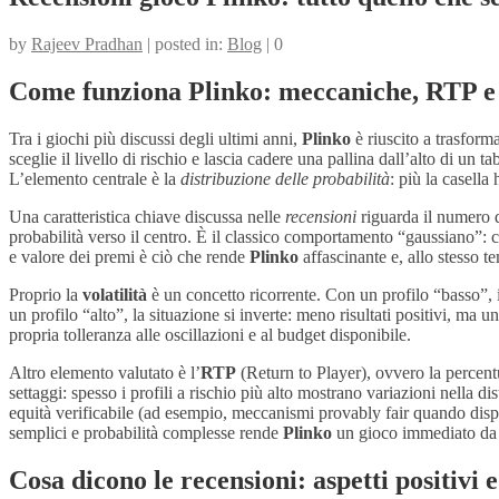
by
Rajeev Pradhan
|
posted in:
Blog
|
0
Come funziona Plinko: meccaniche, RTP e v
Tra i giochi più discussi degli ultimi anni,
Plinko
è riuscito a trasform
sceglie il livello di rischio e lascia cadere una pallina dall’alto di un
L’elemento centrale è la
distribuzione delle probabilità
: più la casella 
Una caratteristica chiave discussa nelle
recensioni
riguarda il numero di
probabilità verso il centro. È il classico comportamento “gaussiano”: c
e valore dei premi è ciò che rende
Plinko
affascinante e, allo stesso t
Proprio la
volatilità
è un concetto ricorrente. Con un profilo “basso”, 
un profilo “alto”, la situazione si inverte: meno risultati positivi, ma
propria tolleranza alle oscillazioni e al budget disponibile.
Altro elemento valutato è l’
RTP
(Return to Player), ovvero la percentua
settaggi: spesso i profili a rischio più alto mostrano variazioni nella 
equità verificabile (ad esempio, meccanismi provably fair quando disp
semplici e probabilità complesse rende
Plinko
un gioco immediato da 
Cosa dicono le recensioni: aspetti positivi e