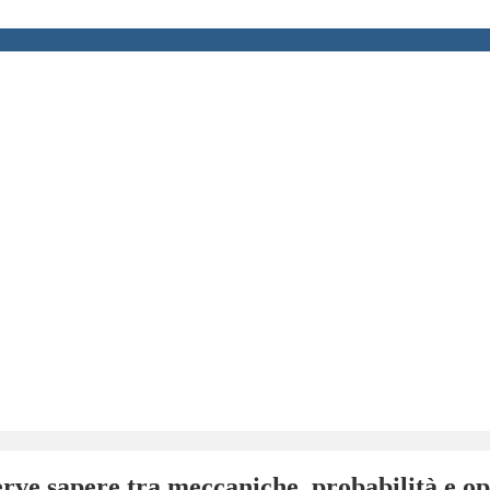
erve sapere tra meccaniche, probabilità e op