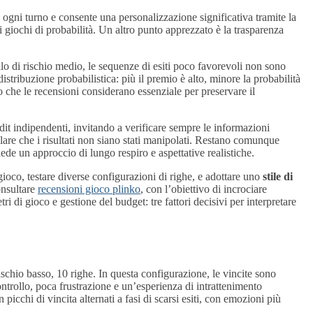
ogni turno e consente una personalizzazione significativa tramite la
ai giochi di probabilità. Un altro punto apprezzato è la trasparenza
lo di rischio medio, le sequenze di esiti poco favorevoli non sono
istribuzione probabilistica: più il premio è alto, minore la probabilità
cio che le recensioni considerano essenziale per preservare il
udit indipendenti, invitando a verificare sempre le informazioni
lare che i risultati non siano stati manipolati. Restano comunque
de un approccio di lungo respiro e aspettative realistiche.
 gioco, testare diverse configurazioni di righe, e adottare uno
stile di
onsultare
recensioni gioco plinko
, con l’obiettivo di incrociare
ri di gioco e gestione del budget: tre fattori decisivi per interpretare
ischio basso, 10 righe. In questa configurazione, le vincite sono
ontrollo, poca frustrazione e un’esperienza di intrattenimento
icchi di vincita alternati a fasi di scarsi esiti, con emozioni più