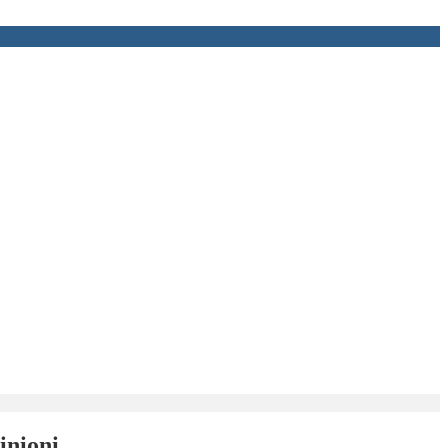
inioni