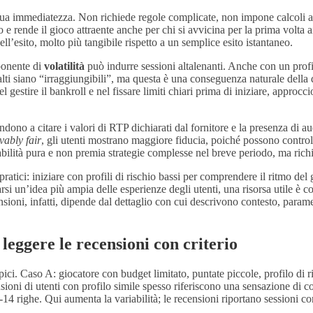
ua immediatezza. Non richiede regole complicate, non impone calcoli a 
o e rende il gioco attraente anche per chi si avvicina per la prima volta 
ell’esito, molto più tangibile rispetto a un semplice esito istantaneo.
mponente di
volatilità
può indurre sessioni altalenanti. Anche con un profi
alti siano “irraggiungibili”, ma questa è una conseguenza naturale della d
l gestire il bankroll e nel fissare limiti chiari prima di iniziare, approc
ndono a citare i valori di RTP dichiarati dal fornitore e la presenza di a
vably fair
, gli utenti mostrano maggiore fiducia, poiché possono control
bilità pura e non premia strategie complesse nel breve periodo, ma richie
ratici: iniziare con profili di rischio bassi per comprendere il ritmo del
rsi un’idea più ampia delle esperienze degli utenti, una risorsa utile è c
nsioni, infatti, dipende dal dettaglio con cui descrivono contesto, paramet
leggere le recensioni con criterio
pici. Caso A: giocatore con budget limitato, puntate piccole, profilo di r
sioni di utenti con profilo simile spesso riferiscono una sensazione di c
righe. Qui aumenta la variabilità; le recensioni riportano sessioni con p