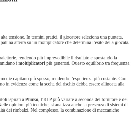
lta tensione. In termini pratici, il giocatore seleziona una puntata,
pallina atterra su un moltiplicatore che determina l’esito della giocata.
raiettorie, rendendo più imprevedibile il risultato e spostando la
 annidano i
moltiplicatori
più generosi. Questo equilibrio tra frequenza
termedie capitano più spesso, rendendo l’esperienza più costante. Con
o in evidenza come la scelta del rischio debba essere allineata alla
toli ispirati a
Plinko
, l’RTP può variare a seconda del fornitore e dei
elle opinioni più tecniche, si analizza anche la presenza di sistemi di
alità dei rimbalzi. Nel complesso, la combinazione di meccaniche