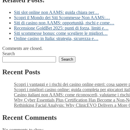
Related Posts:
Siti slot online non AAMS: guida chiara per…
Scopri il Mondo dei Siti Scommesse Non AAMS:…
Siti di casino non AAMS: opportunità, rischi e come…
Recensione GoldBet 2025: punti di forza, limiti e…
Siti scommesse bonus: come scegliere le migliori…
Online casino in Italia: strategia, sicurezza e…
Comments are closed.
Search
Search
Recent Posts
Scopri i vantaggi e i rischi dei casino online esteri: cosa sapere
Scopri i migliori casino online: guida completa per giocatori ital
Casino italiani non AAMS: come riconoscerli, valutarne i rischi 
Why Cyber Essentials Plus Certification Has Become a Non-Ne
Rethinking Facial Analysis: Why ClinicEVO Delivers a Mor
Recent Comments
No comments to show.