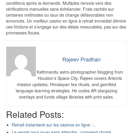
conditions après la demande. Multiples renvois vers des
vérifications manuelles sans échéancier. Frais cachés sur
certaines méthodes ou taux de change défavorables non
annoncés. Un
meilleur casino en ligne
à
retrait immédiat
élimine
ces frictions et s’engage sur des délais mesurables, pas sur des
promesses floues.
Rajeev Pradhan
Kathmandu astro-photographer blogging from
Houston’s Space City. Rajeev covers Artemis
mission updates, Himalayan tea rituals, and gamified
language-learning strategies. He codes AR stargazing
overlays and funds village libraries with print sales.
Related Posts:
Retrait instantané sur les casinos en ligne :…
Le secret pour jouer sans attendre : comment choisir…