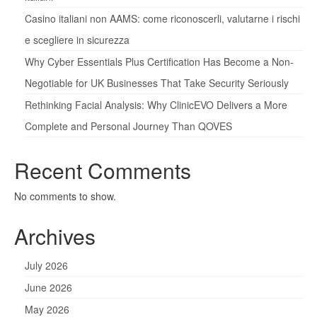
Casino italiani non AAMS: come riconoscerli, valutarne i rischi
e scegliere in sicurezza
Why Cyber Essentials Plus Certification Has Become a Non-
Negotiable for UK Businesses That Take Security Seriously
Rethinking Facial Analysis: Why ClinicEVO Delivers a More
Complete and Personal Journey Than QOVES
Recent Comments
No comments to show.
Archives
July 2026
June 2026
May 2026