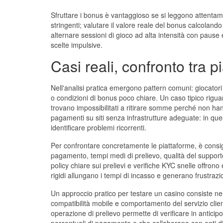
Sfruttare i bonus è vantaggioso se si leggono attentam
stringenti; valutare il valore reale del bonus calcolando i
alternare sessioni di gioco ad alta intensità con pause e 
scelte impulsive.
Casi reali, confronto tra p
Nell'analisi pratica emergono pattern comuni: giocatori 
o condizioni di bonus poco chiare. Un caso tipico riguar
trovano impossibilitati a ritirare somme perché non hann
pagamenti su siti senza infrastrutture adeguate: in que
identificare problemi ricorrenti.
Per confrontare concretamente le piattaforme, è consigl
pagamento, tempi medi di prelievo, qualità del supporto
policy chiare sui prelievi e verifiche KYC snelle offrono
rigidi allungano i tempi di incasso e generano frustrazi
Un approccio pratico per testare un casino consiste nell'
compatibilità mobile e comportamento del servizio clien
operazione di prelievo permette di verificare in anticipo 
percentuali di pagamento e che collaborano con enti di 