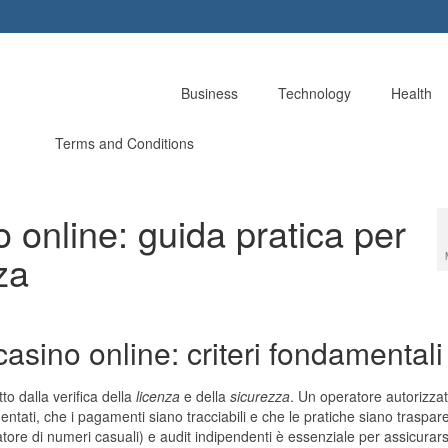
Business
Technology
Health
Terms and Conditions
o online: guida pratica per
za
casino online: criteri fondamentali
to dalla verifica della
licenza
e della
sicurezza
. Un operatore autorizza
ntati, che i pagamenti siano tracciabili e che le pratiche siano traspare
tore di numeri casuali) e audit indipendenti è essenziale per assicurars