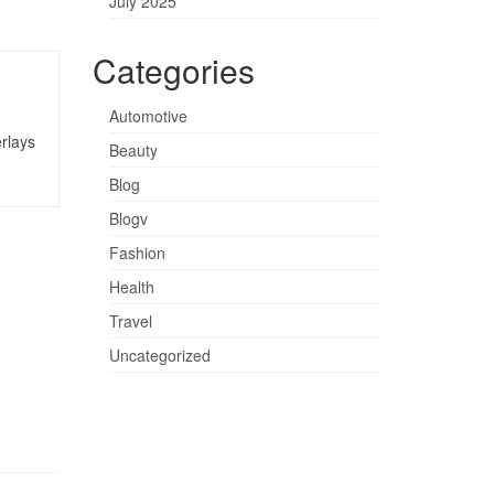
July 2025
Categories
Automotive
rlays
Beauty
Blog
Blogv
Fashion
Health
Travel
Uncategorized