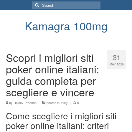
Search
for:
Kamagra 100mg
Scopri i migliori siti
31
poker online italiani:
MAY 2026
guida completa per
scegliere e vincere
by
Rajeev Pradhan
|
posted in:
Blog
|
0
Come scegliere i migliori siti
poker online italiani: criteri