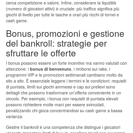
cerca competizione e valore. Infine, considerare la liquidità
(numero di giocatori attivi) è cruciale: più traffico significa più
giochi di livello per tutte le tasche e orari più ricchi di tornei e
cash game.
Bonus, promozioni e gestione
del bankroll: strategie per
sfruttare le offerte
I bonus possono essere un forte incentivo ma vanno valutati con
attenzione: i
bonus di benvenuto
, i rimborsi sui rake, i
programmi VIP e le promozioni settimanali cambiano molto da
sito a sito. È essenziale leggere i termini e le condizioni: requisiti
di puntata, limiti sui giochi ammessi e cap sui prelievi sono
dettagli che possono trasformare un’offerta conveniente in un
vincolo. Per esempio, i bonus con requisiti di puntata elevati
possono richiedere molte mani per essere svincolati,
penalizzando chi gioca concentrandosi su cash game a bassa
varianza.
Gestire il bankroll è una competenza che distingue i giocatori