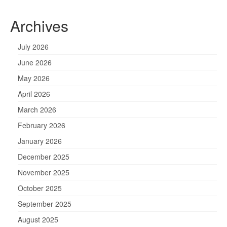
Archives
July 2026
June 2026
May 2026
April 2026
March 2026
February 2026
January 2026
December 2025
November 2025
October 2025
September 2025
August 2025