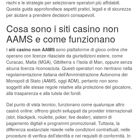
rischi e le strategie per selezionare operatori più affidabili.
Questa guida approfondisce aspetti pratici, legali e di sicurezza
per aiutare a prendere decisioni consapevoli.
Cosa sono i siti casino non
AAMS e come funzionano
I
siti casino non AAMS
sono piattaforme di gioco online che
operano con licenze rilasciate da giurisdizioni estere, come
Curacao, Malta (MGA), Gibilterra o l’Isola di Man, oppure senza
alcuna licenza riconosciuta. Questi operatori non rientrano nella
regolamentazione italiana dell’Amministrazione Autonoma dei
Monopoli di Stato (AAMS, oggi ADM), pertanto non sono
soggetti alle stesse regole relative alla protezione del giocatore,
alla trasparenza e alla tutela dei fondi.
Dal punto di vista tecnico, funzionano come qualunque altro
casinò online: offrono giochi sviluppati da provider internazionali
(slot, blackjack, roulette, poker, live dealer), sistemi di
pagamento digitali e programmi promozionali. Tuttavia, la
differenza sostanziale risiede nelle condizioni contrattuali, nelle
procedure di verifica dell’identità e nei requisiti di conformità. In