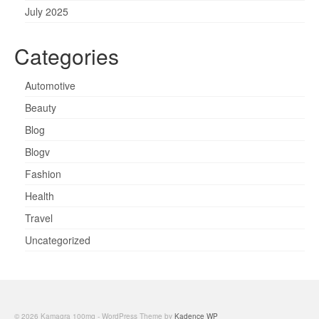
July 2025
Categories
Automotive
Beauty
Blog
Blogv
Fashion
Health
Travel
Uncategorized
© 2026 Kamagra 100mg - WordPress Theme by
Kadence WP