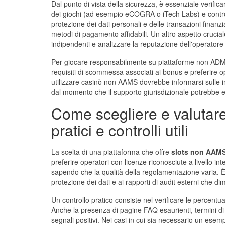
Dal punto di vista della sicurezza, è essenziale verificar
dei giochi (ad esempio eCOGRA o iTech Labs) e controllar
protezione dei dati personali e delle transazioni finanzi
metodi di pagamento affidabili. Un altro aspetto cruciale 
indipendenti e analizzare la reputazione dell'operatore pu
Per giocare responsabilmente su piattaforme non ADM, 
requisiti di scommessa associati ai bonus e preferire oper
utilizzare casinò non AAMS dovrebbe informarsi sulle impli
dal momento che il supporto giurisdizionale potrebbe
Come scegliere e valutar
pratici e controlli utili
La scelta di una piattaforma che offre
slots non AAM
preferire operatori con licenze riconosciute a livello i
sapendo che la qualità della regolamentazione varia. È u
protezione dei dati e ai rapporti di audit esterni che di
Un controllo pratico consiste nel verificare le percentual
Anche la presenza di pagine FAQ esaurienti, termini di s
segnali positivi. Nei casi in cui sia necessario un ese