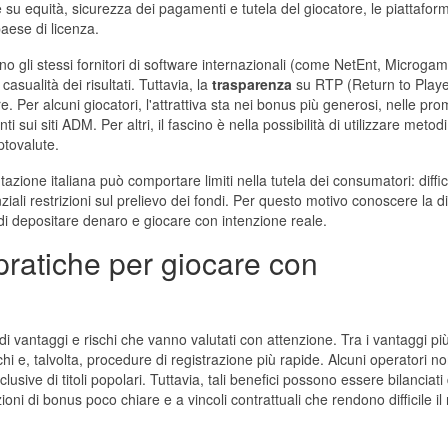
u equità, sicurezza dei pagamenti e tutela del giocatore, le piattafor
ese di licenza.
ano gli stessi fornitori di software internazionali (come NetEnt, Microgam
sualità dei risultati. Tuttavia, la
trasparenza
su RTP (Return to Playe
e. Per alcuni giocatori, l'attrattiva sta nei bonus più generosi, nelle pro
i sui siti ADM. Per altri, il fascino è nella possibilità di utilizzare metodi
iptovalute.
one italiana può comportare limiti nella tutela dei consumatori: diffic
ziali restrizioni sul prelievo dei fondi. Per questo motivo conoscere la d
di depositare denaro e giocare con intenzione reale.
pratiche per giocare con
 vantaggi e rischi che vanno valutati con attenzione. Tra i vantaggi più 
ochi e, talvolta, procedure di registrazione più rapide. Alcuni operatori
sclusive di titoli popolari. Tuttavia, tali benefici possono essere bilanciati
oni di bonus poco chiare e a vincoli contrattuali che rendono difficile il r