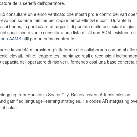
atore della serietà dell'operatore.
uò consultare un elenco verificato che mostri pro e contro dei vari oper
lievo con somme minime per capire tempi effettivi e costi. Durante la
 sui bonus, in particolare ai requisiti di puntata e alle esclusioni di gioc
i specifiche o vuole consultare una lista di siti non ADM, esistono ris
s non AAMS
utili per un primo confronto.
are e la varietà di provider: piattaforme che collaborano con nomi affer
nici elevati. Infine, leggere testimonianze reali e recensioni indipenden
 capacità dell'operatore di risolverli, fornendo così una base concreta
logging from Houston’s Space City. Rajeev covers Artemis mission
 and gamified language-learning strategies. He codes AR stargazing ove
int sales.