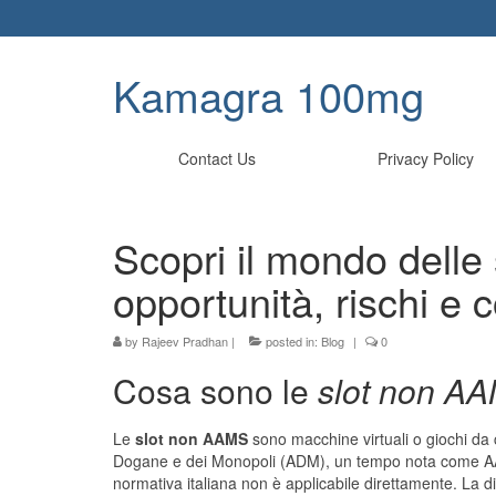
Kamagra 100mg
Contact Us
Privacy Policy
Scopri il mondo delle
opportunità, rischi e 
by
Rajeev Pradhan
|
posted in:
Blog
|
0
Cosa sono le
slot non A
Le
slot non AAMS
sono macchine virtuali o giochi da 
Dogane e dei Monopoli (ADM), un tempo nota come AAMS.
normativa italiana non è applicabile direttamente. La dif