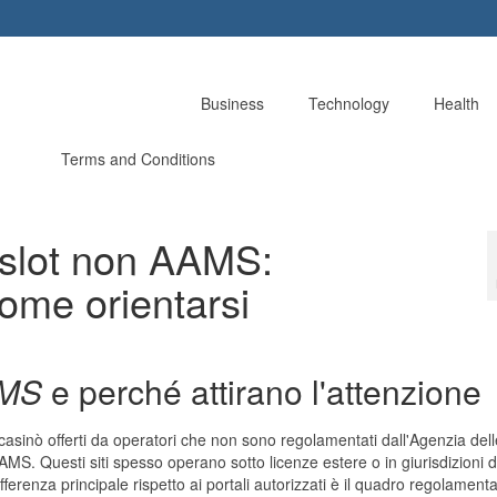
Business
Technology
Health
Terms and Conditions
 slot non AAMS:
come orientarsi
AMS
e perché attirano l'attenzione
casinò offerti da operatori che non sono regolamentati dall'Agenzia dell
 Questi siti spesso operano sotto licenze estere o in giurisdizioni d
ferenza principale rispetto ai portali autorizzati è il quadro regolamenta