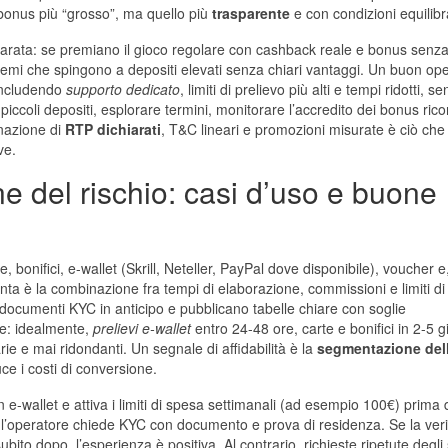
l bonus più “grosso”, ma quello più
trasparente
e con condizioni equilibr
arata: se premiano il gioco regolare con cashback reale e bonus senz
hemi che spingono a depositi elevati senza chiari vantaggi. Un buon op
, includendo
supporto dedicato
, limiti di prelievo più alti e tempi ridotti, s
piccoli depositi, esplorare termini, monitorare l’accredito dei bonus rico
inazione di
RTP dichiarati
, T&C lineari e promozioni misurate è ciò che
ve.
ne del rischio: casi d’uso e buone
onifici, e-wallet (Skrill, Neteller, PayPal dove disponibile), voucher e,
conta è la combinazione fra tempi di elaborazione, commissioni e limiti di
i documenti KYC in anticipo e pubblicano tabelle chiare con soglie
ne: idealmente,
prelievi e-wallet
entro 24-48 ore, carte e bonifici in 2-5 g
rie e mai ridondanti. Un segnale di affidabilità è la
segmentazione del
uce i costi di conversione.
 e-wallet e attiva i limiti di spesa settimanali (ad esempio 100€) prima 
o; l’operatore chiede KYC con documento e prova di residenza. Se la veri
to dopo, l’esperienza è positiva. Al contrario, richieste ripetute degli 