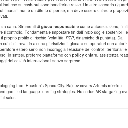
i inattese su cash-out sono bandierine rosse. Un altro scenario riguarda 
 settimanali; non è un difetto di per sé, ma deve essere chiaro e proporz
vati.
enza sana. Strumenti di
gioco responsabile
come autoesclusione, limiti
l controllo. Fondamentale impostare fin dall’inizio soglie sostenibili, e
l proprio profilo di rischio (volatilità,
RTP
, dinamiche di puntata). Da
ui ci si trova: in alcune giurisdizioni, giocare su operatori non autoriz
ratore estero serio non incoraggia l’elusione dei controlli territoriali e
uso. In sintesi, preferire piattaforme con
policy chiare
, assistenza reatt
taggi dei casinò internazionali senza sorprese.
logging from Houston’s Space City. Rajeev covers Artemis mission
 and gamified language-learning strategies. He codes AR stargazing ove
int sales.