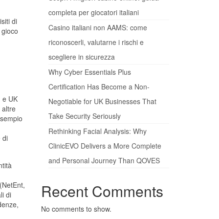
completa per giocatori italiani
iti di
Casino italiani non AAMS: come
i gioco
riconoscerli, valutarne i rischi e
scegliere in sicurezza
Why Cyber Essentials Plus
Certification Has Become a Non-
) e UK
Negotiable for UK Businesses That
 altre
Take Security Seriously
 esempio
Rethinking Facial Analysis: Why
 di
ClinicEVO Delivers a More Complete
and Personal Journey Than QOVES
ntità
 (NetEnt,
Recent Comments
i di
denze,
No comments to show.