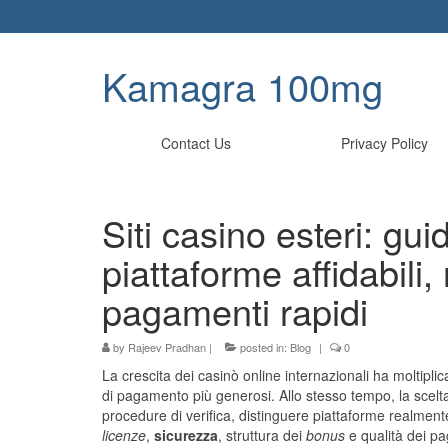
Kamagra 100mg
Contact Us
Privacy Policy
Siti casino esteri: gu
piattaforme affidabili,
pagamenti rapidi
by
Rajeev Pradhan
|
posted in:
Blog
|
0
La crescita dei casinò online internazionali ha moltiplic
di pagamento più generosi. Allo stesso tempo, la scelta
procedure di verifica, distinguere piattaforme realme
licenze
,
sicurezza
, struttura dei
bonus
e qualità dei pa