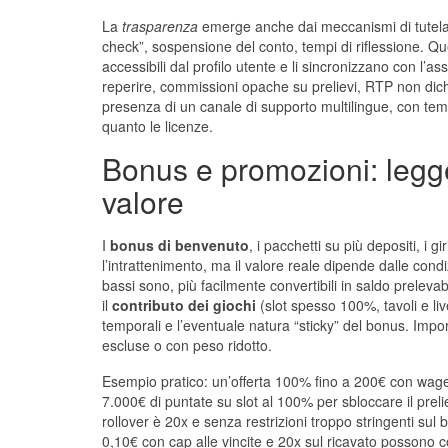
La
trasparenza
emerge anche dai meccanismi di tutela de
check”, sospensione del conto, tempi di riflessione. Que
accessibili dal profilo utente e li sincronizzano con l’as
reperire, commissioni opache su prelievi, RTP non dichiara
presenza di un canale di supporto multilingue, con tempi
quanto le licenze.
Bonus e promozioni: legge
valore
I
bonus di benvenuto
, i pacchetti su più depositi, i
l’intrattenimento, ma il valore reale dipende dalle condi
bassi sono, più facilmente convertibili in saldo preleva
il
contributo dei giochi
(slot spesso 100%, tavoli e liv
temporali e l’eventuale natura “sticky” del bonus. Importa
escluse o con peso ridotto.
Esempio pratico: un’offerta 100% fino a 200€ con wage
7.000€ di puntate su slot al 100% per sbloccare il prelie
rollover è 20x e senza restrizioni troppo stringenti sul 
0,10€ con cap alle vincite e 20x sul ricavato possono 