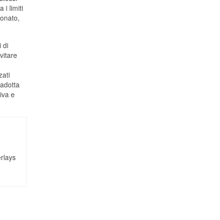
i limiti
ionato,
 di
vitare
zati
 adotta
iva e
rlays