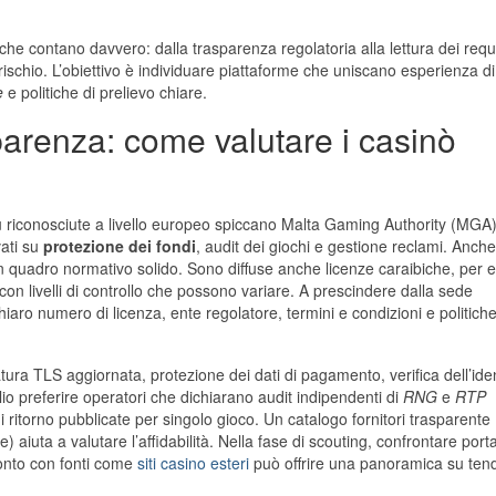
che contano davvero: dalla trasparenza regolatoria alla lettura dei requis
 rischio. L’obiettivo è individuare piattaforme che uniscano esperienza d
e
e politiche di prelievo chiare.
parenza: come valutare i casinò
 più riconosciute a livello europeo spiccano Malta Gaming Authority (MGA
ati su
protezione dei fondi
, audit dei giochi e gestione reclami. Anche
o un quadro normativo solido. Sono diffuse anche licenze caraibiche, per
con livelli di controllo che possono variare. A prescindere dalla sede
aro numero di licenza, ente regolatore, termini e condizioni e politiche
fratura TLS aggiornata, protezione dei dati di pagamento, verifica dell’ide
io preferire operatori che dichiarano audit indipendenti di
RNG
e
RTP
ritorno pubblicate per singolo gioco. Un catalogo fornitori trasparente
) aiuta a valutare l’affidabilità. Nella fase di scouting, confrontare portal
nfronto con fonti come
siti casino esteri
può offrire una panoramica su ten