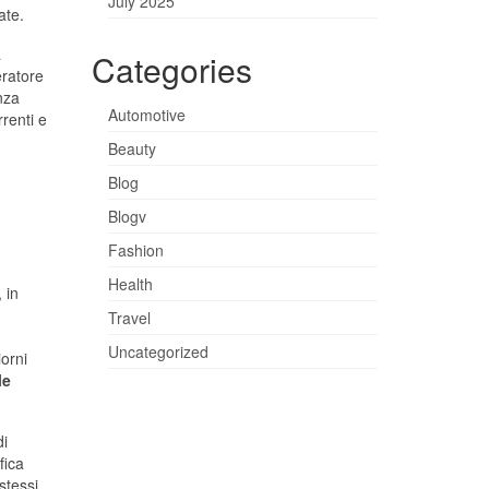
July 2025
ate.
a
Categories
eratore
enza
Automotive
rrenti e
Beauty
Blog
Blogv
Fashion
Health
 in
Travel
Uncategorized
iorni
le
di
fica
stessi