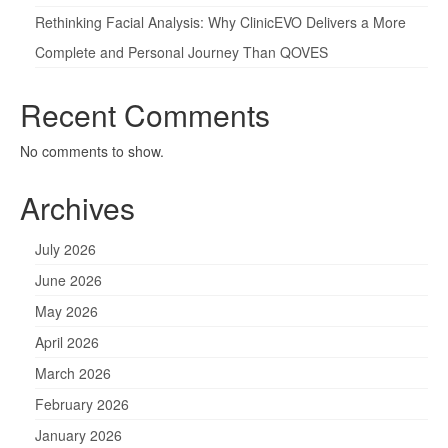
Rethinking Facial Analysis: Why ClinicEVO Delivers a More
Complete and Personal Journey Than QOVES
Recent Comments
No comments to show.
Archives
July 2026
June 2026
May 2026
April 2026
March 2026
February 2026
January 2026