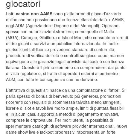
giocatori
I
siti casino non AAMS
sono piattaforme di gioco d’azzardo
online che non possiedono una licenza rilasciata dall’ex AAMS,
oggi ADM (Agenzia delle Dogane e dei Monopoli). Operano
spesso con autorizzazioni straniere, come quelle di Malta
(MGA), Curaçao, Gibilterra o Isle of Man, che consentono loro di
offrire giochi e servizi a un pubblico internazionale. In molte
giurisdizioni tali licenze prevedono standard di conformità,
procedure di verifica dell’età e controlli sul gioco equo, ma non
equivalgono alle garanzie legali previste dai casinò con licenza
italiana. Questo è il primo elemento da comprendere: dal punto
di vista regolatorio, si tratta di operatori esterni al perimetro
ADM, con tutte le conseguenze che ne derivano.
L’attrattiva di questi siti nasce da una combinazione di fattori. Si
parla spesso di bonus di benvenuto più generosi, promozioni
ricorrenti con requisiti di scommessa talvolta meno stringenti,
librerie di slot e tavoli live molto ampie, limiti di puntata flessibili
e, in alcuni casi, supporto a metodi di pagamento innovativi,
comprese le criptovalute. Per molti utenti, la possibilità di
sperimentare cataloghi di software provider internazionali, nuovi
game show live e jackpot progressivi rappresenta un forte