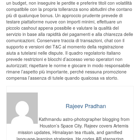
un budget, non inseguire le perdite e preferire titoli con volatilità
compatibile con la propria tolleranza sono abitudini che contano
più di qualunque bonus. Un approccio prudente prevede di
testare piattaforme nuove con importi minimi, effettuare un
piccolo cashout appena possibile e valutare la qualità del
servizio in base alla rapidità dei pagamenti e alla chiarezza delle
comunicazioni. Conservare traccia di transazioni, chat con il
supporto e versioni dei T&C al momento della registrazione
aiuta a tutelarsi nelle dispute. Il quadro regolatorio italiano
prevede restrizioni e blocchi d’accesso verso operatori non
autorizzati; rispettare le norme e giocare in modo responsabile
rimane l’aspetto più importante, perché nessuna promozione
compensa l’assenza di tutele quando qualcosa va storto.
Rajeev Pradhan
Kathmandu astro-photographer blogging from
Houston’s Space City. Rajeev covers Artemis
mission updates, Himalayan tea rituals, and gamified
language-learning strategies. He codes AR stargazing