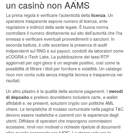
un casinò non AAMS
La prima regola è verificare l’autenticità della
licenza
. Un
operatore trasparente espone numero di licenza, ente
regolatore e indirizzi della sede legale. È buona norma
controllare il numero direttamente sul sito dell’autorità che l’ha
emessa e verificare eventuali provvedimenti o sanzioni. In
seconda battuta, è utile accertare la presenza di
audit
indipendenti sul RNG e sui payout, condotti da laboratori come
eCOGRA o iTech Labs. La pubblicazione dei tassi RTP
aggiornati per ogni gioco è un segnale positivo, così come la
possibilità di filtrare i titoli per fornitore e volatilità. Un catalogo
ricco non conta nulla senza integrità tecnica e trasparenza nei
risultati.
Un altro pilastro è la qualità della sezione pagamenti. I
metodi
di deposito
e prelievo dovrebbero includere carte, e-wallet
affidabili e, se presenti, soluzioni crypto con politiche AML
chiare. Le tempistiche di incasso comunicate nella pagina T&C
devono essere realistiche e coerenti con le esperienze degli
utenti. Diffidare di operatori che impongono commissioni
eccessive, rinvii non motivati o richieste ripetute di documenti
oltre quanto necessario per il KYC. Lo stesso vale per le