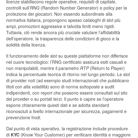
licenze stabiliscono regole operative, requisiti di capitale,
controlli sull’
RNG
(Random Number Generator) e policy per la
protezione dei giocatori. Non essendo subordinate alla
normativa italiana, propongono spesso cataloghi di slot più
ampi, promozioni aggressive e talvolta limiti meno rigidi.
Tuttavia, ciò rende ancora più cruciale valutare l’affidabilità
dell’operatore, la trasparenza delle condizioni di gioco e la
solidità della licenza.
Il funzionamento delle slot su queste piattaforme non differisce
nel cuore tecnologico: l’RNG certificato assicura esiti casuali e
non manipolabili, mentre il parametro
RTP
(Return to Player)
indica la percentuale teorica di ritorno nel lungo periodo. Le slot
di provider noti (ad esempio studi internazionali che pubblicano
titoli con
alta volatilità
) sono di norma sottoposte a audit
indipendenti, con report che possono essere consultati sul sito
del provider o su portali terzi. Il punto è capire se l’operatore
espone chiaramente questi dati e se adotta standard
riconosciuti a livello internazionale per sicurezza, pagamenti e
prevenzione frodi.
Dal punto di vista operativo, la registrazione include procedure
di
KYC
(Know Your Customer) per verificare identità e maggiore