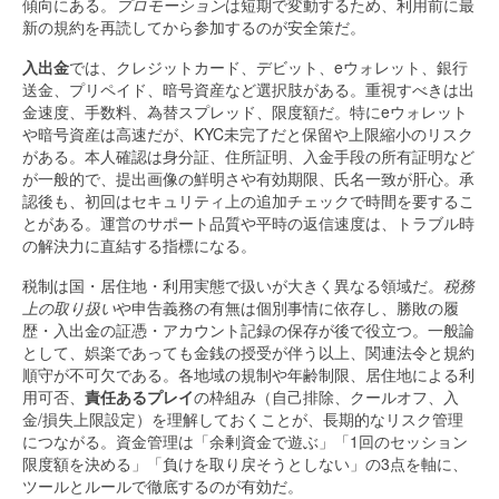
傾向にある。
プロモーション
は短期で変動するため、利用前に最
新の規約を再読してから参加するのが安全策だ。
入出金
では、クレジットカード、デビット、eウォレット、銀行
送金、プリペイド、暗号資産など選択肢がある。重視すべきは出
金速度、手数料、為替スプレッド、限度額だ。特にeウォレット
や暗号資産は高速だが、KYC未完了だと保留や上限縮小のリスク
がある。本人確認は身分証、住所証明、入金手段の所有証明など
が一般的で、提出画像の鮮明さや有効期限、氏名一致が肝心。承
認後も、初回はセキュリティ上の追加チェックで時間を要するこ
とがある。運営のサポート品質や平時の返信速度は、トラブル時
の解決力に直結する指標になる。
税制は国・居住地・利用実態で扱いが大きく異なる領域だ。
税務
上の取り扱い
や申告義務の有無は個別事情に依存し、勝敗の履
歴・入出金の証憑・アカウント記録の保存が後で役立つ。一般論
として、娯楽であっても金銭の授受が伴う以上、関連法令と規約
順守が不可欠である。各地域の規制や年齢制限、居住地による利
用可否、
責任あるプレイ
の枠組み（自己排除、クールオフ、入
金/損失上限設定）を理解しておくことが、長期的なリスク管理
につながる。資金管理は「余剰資金で遊ぶ」「1回のセッション
限度額を決める」「負けを取り戻そうとしない」の3点を軸に、
ツールとルールで徹底するのが有効だ。