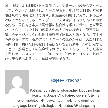
国・地域による利用制限の事例では、対象外の地域からアクセス
しアカウントが凍結されたケースがある。地理的な制限や年齢制
限は規約で明確化されており、回避策の利用はアカウント停止や
没収につながりうる。
コンプライアンス
違反は出金可否に直結す
るため、居住地と本人確認情報の整合性を厳格に保つことが重要
だ。さらに、決済手段の名義人が本人でない場合や、第三者決
済、チャージバックの乱用は高確率で制裁の対象となる。安全性
を高める一方で、
セルフコントロール
の観点からは、入金制限と
時間制限、負けた日の翌日は遊ばないなど行動ルールを設定する
ことで、娯楽としての健全性を維持しやすくなる。こうした基本
を守れば、スロット、テーブル、ライブの各カテゴリで、戦略的
かつ安心感のあるプレイ体験が実現できる。
Rajeev Pradhan
Kathmandu astro-photographer blogging from
Houston’s Space City. Rajeev covers Artemis
mission updates, Himalayan tea rituals, and gamified
language-learning strategies. He codes AR stargazing