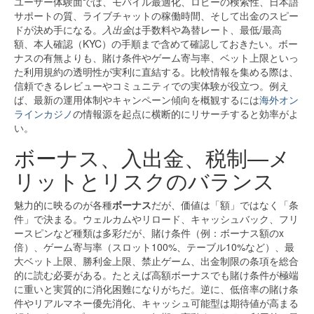
ユーザー体験面では、モバイル最適化、ロビーの検索性、日本語
サポートの質、ライブチャットの稼働時間、そして出金のスピー
ドが決め手になる。
入出金
は手数料や為替レート、最低/最高
額、本人確認（KYC）の手順まで含めて確認しておきたい。ボー
ナスの有無よりも、賭け条件やゲーム寄与率、ベット上限といっ
た利用規約の透明性が実利に直結する。比較情報を集める際は、
信頼できるレビューやコミュニティでの実体験が役立つ。例え
ば、最新の運用体制やキャンペーン傾向を概観するには
海外オン
ラインカジノ
の情報源を起点に横断的にリサーチすると効率がよ
い。
ボーナス、入出金、税制—メ
リットとリスクのバランス
魅力的に映るのが各種
ボーナス
だが、価値は「額」ではなく「条
件」で決まる。ウェルカムやリロード、キャッシュバック、フリ
ースピンなど種類は多彩だが、賭け条件（例：ボーナス額のx
倍）、ゲーム寄与率（スロット100%、テーブル10%など）、最
大ベット上限、勝利金上限、禁止ゲーム、出金制限の条項を総合
的に読む必要がある。たとえば高額ボーナスでも賭け条件が極端
に重いと実質的に消化困難になりがちだ。逆に、低倍率の賭け条
件やリアルマネー優先消化、キャッシュ可能型は期待値が高まる