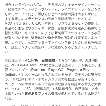
海外オンラインカジノ
は、世界各国のプレイヤーがインターネッ
ト経由でスロットやテーブルゲーム、ライブディーラーなどを楽
しめるサービスだが、選び方ひとつで体験の質は大きく変わる。
まず重要なのは
ライセンス
の有無と管轄機関だ。たとえば
MGA（マルタ）、UKGC（英国）、ジブラルタルなどの規制は、
資金の分別管理やプレイヤー保護、苦情解決の枠組みが精緻で信
頼性が高い。キュラソーのような新制度下でのライセンスも改善
が進んでいるが、監督体制や紛争解決の実効性は事業者によって
差が出やすい。公式フッターでライセンス番号と会社情報を確認
し、認証リンクから検証ページに遷移できるかをチェックした
い。
次に注目すべきは
RNG（乱数生成）
と
RTP（還元率）
の透明性
だ。eCOGRAやiTech Labsなど第三者監査のシールがあるか、主
要プロバイダー（Evolution、Play’n GO、Pragmatic Play、
NetEntなど）のゲームが提供されているかで、公平性の目安が立
つ。RTPは同じタイトルでもカジノ側で複数設定がありうるた
め、ゲーム内情報やヘルプで具体的な数値を確認する習慣が大切
だ。さらに、2FA（2段階認証）やSSL暗号化、自己排除・入金
上限といった
責任あるプレイ
の機能が備わっているかも比較点と
なる。