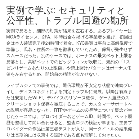
実例で学ぶ: セキュリティと
公平性、トラブル回避の勘所
実例で見ると、細部の対策が結果を左右する。あるプレイヤーは
MGAライセンス、2FA、即時出金を掲げる事業者を選び、初回出
金は本人確認完了後24時間で着金。KYC書類は事前に高解像度で
準備し、氏名・住所の一致を徹底していたため、保留が発生せず
スムーズだった。別のケースでは、ボーナスの
最大ベット上限
を
見落とし、高額ベットでのビッグウィンが没収に。規約の「1ス
ピン/1ゲームあたりの上限額」や禁止賭けパターンはボーナス価
値を左右するため、開始前の精読が欠かせない。
ライブカジノでの事例では、通信環境が不安定な状態で連続プレ
イし、ディスコネクトによる判定トラブルに発展。以降は有線ま
たは安定したWi-Fi、デバイスのリソース確保、ゲーム履歴のス
クリーンショット保存を徹底することで、カスタマーサポートへ
の説明が容易になった。RTPや
ゲームの公平性
について疑念が生
じたケースでは、プロバイダー名とゲームID、時間帯、ベット履
歴を整理して問い合わせると、監査ログの検証が早まる。主要プ
ロバイダーの作品は第三者テストが入り、同一タイトルの結果偏
りは長期的には収束する設計である点も理解しておきたい。