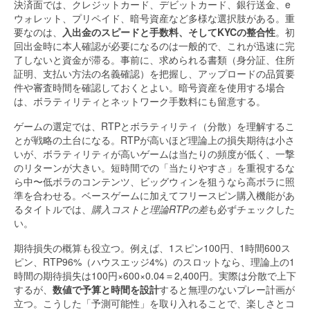
決済面では、クレジットカード、デビットカード、銀行送金、e
ウォレット、プリペイド、暗号資産など多様な選択肢がある。重
要なのは、
入出金のスピードと手数料、そしてKYCの整合性
。初
回出金時に本人確認が必要になるのは一般的で、これが迅速に完
了しないと資金が滞る。事前に、求められる書類（身分証、住所
証明、支払い方法の名義確認）を把握し、アップロードの品質要
件や審査時間を確認しておくとよい。暗号資産を使用する場合
は、ボラティリティとネットワーク手数料にも留意する。
ゲームの選定では、RTPとボラティリティ（分散）を理解するこ
とが戦略の土台になる。RTPが高いほど理論上の損失期待は小さ
いが、ボラティリティが高いゲームは当たりの頻度が低く、一撃
のリターンが大きい。短時間での「当たりやすさ」を重視するな
ら中〜低ボラのコンテンツ、ビッグウィンを狙うなら高ボラに照
準を合わせる。ベースゲームに加えてフリースピン購入機能があ
るタイトルでは、
購入コストと理論RTPの差
も必ずチェックした
い。
期待損失の概算も役立つ。例えば、1スピン100円、1時間600ス
ピン、RTP96%（ハウスエッジ4%）のスロットなら、理論上の1
時間の期待損失は100円×600×0.04＝2,400円。実際は分散で上下
するが、
数値で予算と時間を設計
すると無理のないプレー計画が
立つ。こうした「予測可能性」を取り入れることで、楽しさとコ