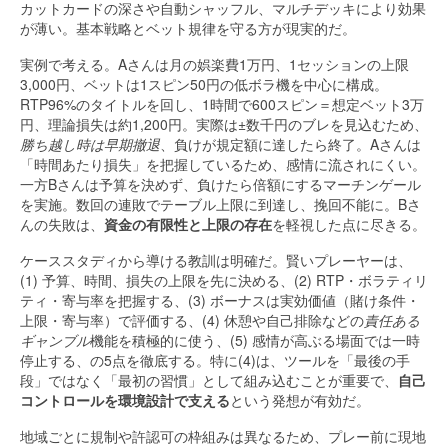
カットカードの深さや自動シャッフル、マルチデッキにより効果
が薄い。基本戦略とベット規律を守る方が現実的だ。
実例で考える。Aさんは月の娯楽費1万円、1セッションの上限
3,000円、ベットは1スピン50円の低ボラ機を中心に構成。
RTP96%のタイトルを回し、1時間で600スピン＝想定ベット3万
円、理論損失は約1,200円。実際は±数千円のブレを見込むため、
勝ち越し時は早期撤退
、負けが規定額に達したら終了。Aさんは
「時間あたり損失」を把握しているため、感情に流されにくい。
一方Bさんは予算を決めず、負けたら倍額にするマーチンゲール
を実施。数回の連敗でテーブル上限に到達し、挽回不能に。Bさ
んの失敗は、
資金の有限性と上限の存在
を軽視した点に尽きる。
ケーススタディから導ける教訓は明確だ。賢いプレーヤーは、
(1) 予算、時間、損失の上限を先に決める、(2) RTP・ボラティリ
ティ・寄与率を把握する、(3) ボーナスは実効価値（賭け条件・
上限・寄与率）で評価する、(4) 休憩や自己排除などの
責任ある
ギャンブル
機能を積極的に使う、(5) 感情が高ぶる場面では一時
停止する、の5点を徹底する。特に(4)は、ツールを「最後の手
段」ではなく「最初の習慣」として組み込むことが重要で、
自己
コントロールを環境設計で支える
という発想が有効だ。
地域ごとに規制や許認可の枠組みは異なるため、プレー前に現地