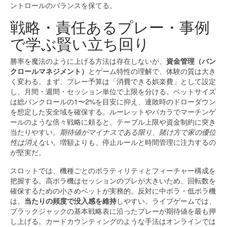
ントロールのバランスを保てる。
戦略・責任あるプレー・事例
で学ぶ賢い立ち回り
勝率を魔法のように上げる方法は存在しないが、
資金管理（バン
クロールマネジメント）
とゲーム特性の理解で、体験の質は大き
く変わる。まず、プレー予算は「消費できる娯楽費」として設定
し、月間・週間・セッション単位で上限を分ける。ベットサイズ
は総バンクロールの1〜2%を目安に抑え、連敗時のドローダウン
を想定した安全域を確保する。ルーレットやバカラでマーチンゲ
ールのような倍々戦略に頼ると、テーブル上限や資金制約に突き
当たりやすい。
期待値がマイナスである限り、賭け方で家の優位
性は消えない
。増額よりも、停止ルールと時間管理に注力するの
が堅実だ。
スロットでは、機種ごとのボラティリティとフィーチャー構成を
把握する。高ボラ機はセッションのブレが大きいため、回転数を
確保するための小さめベットが実務的。反対に中ボラ・低ボラ機
は、
当たりの頻度で没入感を維持
しやすい。ライブゲームでは、
ブラックジャックの基本戦略表に沿ったプレーが期待値を最も押
し上げる。カードカウンティングのような手法はオンラインでは