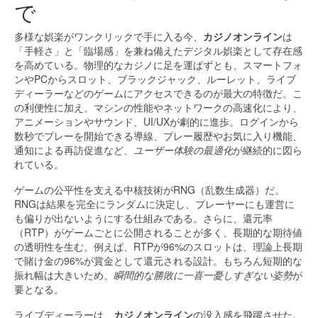
で
多様な娯楽がワンクリックで手に入る今、
カジノオンライン
は
「手軽さ」と「臨場感」を兼ね備えたデジタル娯楽として存在感
を高めている。物理的なカジノに足を運ばずとも、スマートフォ
ンやPCからスロット、ブラックジャック、ルーレット、ライブ
ディーラーなどのゲームにアクセスできるのが最大の特徴だ。こ
の利便性に加え、マシンの性能やネットワークの高速化により、
アニメーションやサウンド、UI/UXが劇的に進歩。ログインから
数秒でプレーを開始できる導線、プレー履歴やお気に入り機能、
通知による再訪促進など、
ユーザー体験の最適化
が継続的に図ら
れている。
ゲームの公平性を支える中核技術がRNG（乱数生成器）だ。
RNGは結果を完全にランダムに決定し、プレーヤーにも運営に
も偏りが出ないようにする仕組みである。さらに、還元率
（RTP）がゲームごとに公開されることが多く、長期的な期待値
の透明性を生む。例えば、RTPが96%のスロットは、理論上長期
で賭け金の96%が賞金として還元される設計。もちろん短期的な
振れ幅は大きいため、
瞬間的な勝敗に一喜一憂しすぎない姿勢
が
要となる。
ライブディーラーは、
カジノオンライン
の没入感を飛躍させた。