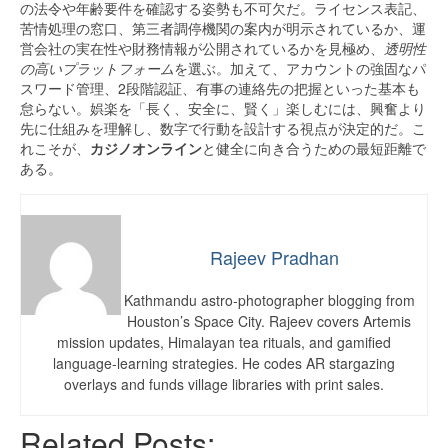
の法令や年齢要件を確認する姿勢も不可欠だ。ライセンス表記、
苦情処理の窓口、第三者調停機関の案内が明示されているか、運
営会社の実在性や財務情報が公開されているかを見極め、
透明性
の高いプラットフォーム
を選ぶ。加えて、アカウントの強固なパ
スワード管理、2段階認証、有事の連絡先の把握といった基本も
怠らない。娯楽を「長く、安全に、賢く」楽しむには、興奮より
先に仕組みを理解し、数字で行動を設計する視点が決定的だ。こ
れこそが、
カジノオンライン
と健全に向き合うための最短距離で
ある。
Rajeev Pradhan
Kathmandu astro-photographer blogging from
Houston’s Space City. Rajeev covers Artemis
mission updates, Himalayan tea rituals, and gamified
language-learning strategies. He codes AR stargazing
overlays and funds village libraries with print sales.
Related Posts: