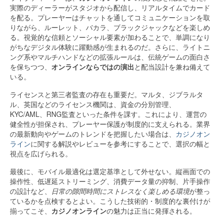
実際のディーラーがスタジオから配信し、リアルタイムでカード
を配る。プレーヤーはチャットを通してコミュニケーションを取
りながら、ルーレット、バカラ、ブラックジャックなどを楽しめ
る。視覚的な信頼とソーシャル要素が加わることで、単調になり
がちなデジタル体験に躍動感が生まれるのだ。さらに、ライトニ
ング系やマルチハンドなどの拡張ルールは、伝統ゲームの面白さ
を保ちつつ、
オンラインならではの演出
と配当設計を兼ね備えて
いる。
ライセンスと第三者監査の存在も重要だ。マルタ、ジブラルタ
ル、英国などのライセンス機関は、資金の分別管理、
KYC/AML、RNG監査といった条件を課す。これにより、運営の
健全性が担保され、プレーヤー保護が制度的に支えられる。業界
の最新動向やゲームのトレンドを把握したい場合は、
カジノオン
ライン
に関する解説やレビューを参考にすることで、選択の幅と
視点を広げられる。
最後に、モバイル最適化は選定基準として外せない。縦画面での
操作性、低遅延ストリーミング、消費データ量の抑制、片手操作
の設計など、
日常の隙間時間にストレスなく楽しめる環境
が整っ
ているかを点検するとよい。こうした技術的・制度的な裏付けが
揃ってこそ、
カジノオンライン
の魅力は正当に発揮される。