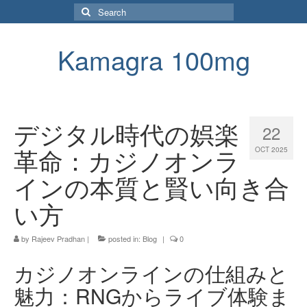
Search
for:
Kamagra 100mg
デジタル時代の娯楽
22
革命：カジノオンラ
OCT 2025
インの本質と賢い向き合
い方
by
Rajeev Pradhan
|
posted in:
Blog
|
0
カジノオンラインの仕組みと
魅力：RNGからライブ体験ま