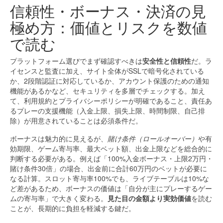
信頼性・ボーナス・決済の見
極め方：価値とリスクを数値
で読む
プラットフォーム選びでまず確認すべきは
安全性と信頼性
だ。ラ
イセンスと監査に加え、サイト全体がSSLで暗号化されている
か、2段階認証に対応しているか、アカウント保護のための通知
機能があるかなど、セキュリティを多層でチェックする。加え
て、利用規約とプライバシーポリシーが明確であること、責任あ
るプレーの支援機能（入金上限、損失上限、時間制限、自己排
除）が用意されていることは必須条件だ。
ボーナスは魅力的に見えるが、
賭け条件（ロールオーバー）
や有
効期限、ゲーム寄与率、最大ベット額、出金上限などを総合的に
判断する必要がある。例えば「100%入金ボーナス・上限2万円・
賭け条件30倍」の場合、出金前に合計60万円のベットが必要に
なる計算。スロット寄与率100%でも、ライブテーブルは10%な
ど差があるため、ボーナスの価値は「自分が主にプレーするゲー
ムの寄与率」で大きく変わる。
見た目の金額より実効価値
を読む
ことが、長期的に負担を軽減する鍵だ。