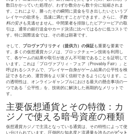
数日かかっていた処理が、わずか数分から数十分に短縮されま
す。これにより、勝ったその瞬間に資金を引き出したいというプ
レイヤーの欲求を、迅速に満たすことができます。さらに、
手数
料の安さ
も見逃せません。中間業者を排除したピアツーピアの取
引は、通常の銀行送金やカード決済に比べてはるかに低コストで
す。特に国際送金では、その差は顕著です。
そして、
プロヴァブリリティ（提供力）の保証
も重要な要素で
す。多くの仮想通貨カジノは、ブロックチェーン技術を利用し
て、各ゲームの結果や取引が改ざん不可能であることを証明して
います。これは「プロヴァブリィ・フェア（Provably Fair）」と
呼ばれるシステムで、プレイヤー自身がゲーム結果の公平性を検
証できるため、運営側をより深く信頼できるようになります。こ
の透明性は、オンラインギャンブルにおける最大の懸念事項の一
つである「公平性」を、技術的に解決した画期的なメリットで
す。
主要仮想通貨とその特徴：カ
ジノで使える暗号資産の種類
仮想通貨カジノで主流となっている通貨は、その特性によって使
い分けられています。圧倒的な知名度と流通量を誇るのが
ビット