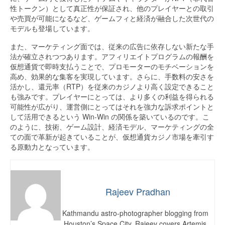
性トークン）として真正性が保証され、他のプレイヤーとの取引
や売買が可能になるなど、ゲームフィと経済が融合した次世代の
モデルも登場しています。
また、マーケティング面では、従来の広告に依存しない新たな手
法が確立されつつあります。アフィリエイトプログラムの報酬を
仮想通貨で即時支払うことで、プロモーターのモチベーションを
高め、効果的な集客を実現しています。さらに、手数料の安さを
活かし、還元率（RTP）を従来のカジノより高く設定できること
も強みです。プレイヤーにとっては、より多くの利益を得られる
可能性が広がり、運営側にとってはそれを強力な訴求ポイントと
して活用できるという Win-Win の関係を築いているのです。こ
のように、技術、ゲーム設計、経済モデル、マーケティングの全
ての面で革新が起きていることが、仮想通貨カジノ市場を牽引す
る原動力となっています。
Rajeev Pradhan
Kathmandu astro-photographer blogging from
Houston’s Space City. Rajeev covers Artemis