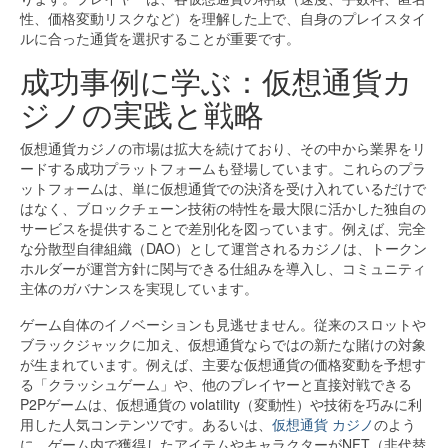
性、価格変動リスクなど）を理解した上で、自身のプレイスタイ
ルに合った通貨を選択することが重要です。
成功事例に学ぶ：仮想通貨カ
ジノの実践と戦略
仮想通貨カジノの市場は拡大を続けており、その中から業界をリ
ードする成功プラットフォームも登場しています。これらのプラ
ットフォームは、単に仮想通貨での決済を受け入れているだけで
はなく、ブロックチェーン技術の特性を最大限に活かした独自の
サービスを提供することで差別化を図っています。例えば、完全
な分散型自律組織（DAO）として運営されるカジノは、トークン
ホルダーが運営方針に関与できる仕組みを導入し、コミュニティ
主体のガバナンスを実現しています。
ゲーム自体のイノベーションも見逃せません。従来のスロットや
ブラックジャックに加え、仮想通貨ならではの新たな賭けの対象
が生まれています。例えば、主要な仮想通貨の価格変動を予想す
る「クラッシュゲーム」や、他のプレイヤーと直接対戦できる
P2Pゲームは、仮想通貨の volatility（変動性）や技術を巧みに利
用した人気コンテンツです。あるいは、
仮想通貨 カジノ
のよう
に、ゲーム内で獲得したアイテムやキャラクターがNFT（非代替