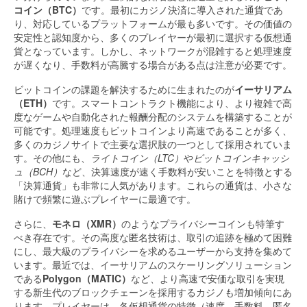
コイン（BTC）
です。最初にカジノ決済に導入された通貨であ
り、対応しているプラットフォームが最も多いです。その価値の
安定性と認知度から、多くのプレイヤーが最初に選択する仮想通
貨となっています。しかし、ネットワークが混雑すると処理速度
が遅くなり、手数料が高騰する場合がある点は注意が必要です。
ビットコインの課題を解決するために生まれたのが
イーサリアム
（ETH）
です。スマートコントラクト機能により、より複雑で高
度なゲームや自動化された報酬分配のシステムを構築することが
可能です。処理速度もビットコインより高速であることが多く、
多くのカジノサイトで主要な選択肢の一つとして採用されていま
す。その他にも、
ライトコイン（LTC）
や
ビットコインキャッシ
ュ（BCH）
など、決算速度が速く手数料が安いことを特徴とする
「決算通貨」も非常に人気があります。これらの通貨は、小さな
賭けで頻繁に遊ぶプレイヤーに最適です。
さらに、
モネロ（XMR）
のようなプライバシーコインも特筆す
べき存在です。その高度な匿名技術は、取引の追跡を極めて困難
にし、最大級のプライバシーを求めるユーザーから支持を集めて
います。最近では、イーサリアムのスケーリングソリューション
である
Polygon（MATIC）
など、より高速で安価な取引を実現
する新生代のブロックチェーンを採用するカジノも増加傾向にあ
ります。プレイヤーは、各仮想通貨の特徴（速度、手数料、匿名