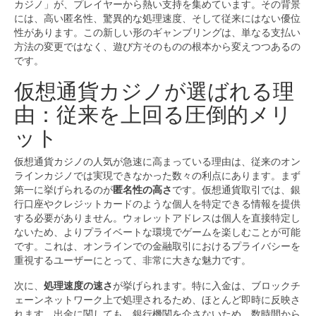
カジノ」が、プレイヤーから熱い支持を集めています。その背景
には、高い匿名性、驚異的な処理速度、そして従来にはない優位
性があります。この新しい形のギャンブリングは、単なる支払い
方法の変更ではなく、遊び方そのものの根本から変えつつあるの
です。
仮想通貨カジノが選ばれる理
由：従来を上回る圧倒的メリ
ット
仮想通貨カジノの人気が急速に高まっている理由は、従来のオン
ラインカジノでは実現できなかった数々の利点にあります。まず
第一に挙げられるのが
匿名性の高さ
です。仮想通貨取引では、銀
行口座やクレジットカードのような個人を特定できる情報を提供
する必要がありません。ウォレットアドレスは個人を直接特定し
ないため、よりプライベートな環境でゲームを楽しむことが可能
です。これは、オンラインでの金融取引におけるプライバシーを
重視するユーザーにとって、非常に大きな魅力です。
次に、
処理速度の速さ
が挙げられます。特に入金は、ブロックチ
ェーンネットワーク上で処理されるため、ほとんど即時に反映さ
れます。出金に関しても、銀行機関を介さないため、数時間から