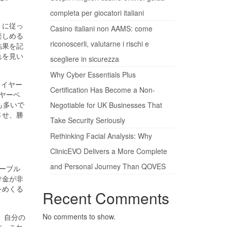
completa per giocatori italiani
」に従っ
Casino italiani non AAMS: come
楽しめる
riconoscerli, valutarne i rischi e
結果を記
れを見い
scegliere in sicurezza
Why Cyber Essentials Plus
レイヤー
Certification Has Become a Non-
イヤーベ
も多いで
Negotiable for UK Businesses That
させ、勝
Take Security Seriously
Rethinking Facial Analysis: Why
ClinicEVO Delivers a More Complete
and Personal Journey Than QOVES
ーブル
け金が非
をめくる
Recent Comments
No comments to show.
、自分の
す。これ