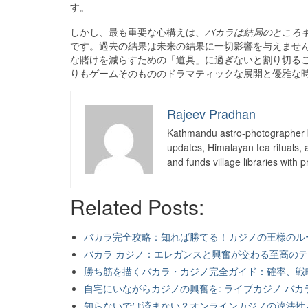
す。
しかし、最も重要な心構えは、
バカラは結局のところ
です。過去の結果は未来の結果に一切影響を与えませ
な賭けを減らすための「道具」に過ぎないと割り切る
りもゲームそのもののドラマティックな展開と優雅な
Rajeev Pradhan
Kathmandu astro-photographer b
updates, Himalayan tea rituals,
and funds village libraries with pr
Related Posts:
バカラ完全攻略：知れば勝てる！カジノの王様のル
バカラ カジノ：エレガンスと興奮が交わる至高の
勝ち筋を描くバカラ・カジノ完全ガイド：確率、戦
自宅にいながらカジノの興奮を: ライブカジノ バ
知らないでは済まない？オンラインカジノの違法性