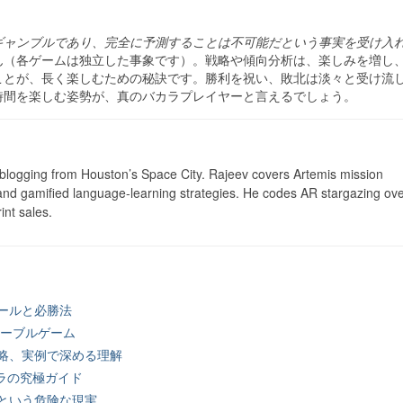
ギャンブルであり、完全に予測することは不可能だという事実を受け入
ん（各ゲームは独立した事象です）。戦略や傾向分析は、楽しみを増し
ことが、長く楽しむための秘訣です。勝利を祝い、敗北は淡々と受け流
時間を楽しむ姿勢が、真のバカラプレイヤーと言えるでしょう。
logging from Houston’s Space City. Rajeev covers Artemis mission
 and gamified language-learning strategies. He codes AR stargazing ove
int sales.
ールと必勝法
テーブルゲーム
略、実例で深める理解
カラの究極ガイド
という危険な現実