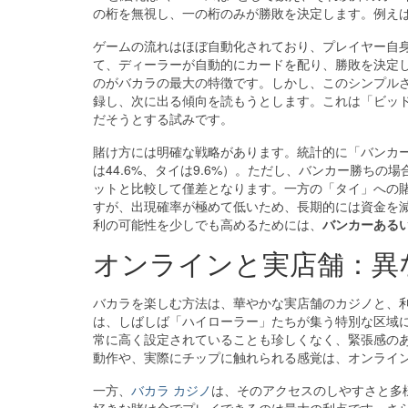
の桁を無視し、一の桁のみが勝敗を決定します。例えば
ゲームの流れはほぼ自動化されており、プレイヤー自
て、ディーラーが自動的にカードを配り、勝敗を決定
のがバカラの最大の特徴です。しかし、このシンプル
録し、次に出る傾向を読もうとします。これは「ビッ
だそうとする試みです。
賭け方には明確な戦略があります。統計的に「バンカー
は44.6%、タイは9.6%）。ただし、バンカー勝ち
ットと比較して僅差となります。一方の「タイ」への賭
すが、出現確率が極めて低いため、長期的には資金を
利の可能性を少しでも高めるためには、
バンカーある
オンラインと実店舗：異
バカラを楽しむ方法は、華やかな実店舗のカジノと、
は、しばしば「ハイローラー」たちが集う特別な区域
常に高く設定されていることも珍しくなく、緊張感の
動作や、実際にチップに触れられる感覚は、オンライ
一方、
バカラ カジノ
は、そのアクセスのしやすさと多
好きな賭け金でプレイできるのは最大の利点です。さ