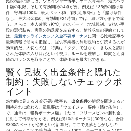
比較検討の際には、
ウェイジャー倍率
、ゲーム寄与率、最大ベッ
ト額の制限、そして有効期限の4点が要。例えば「35倍の賭け条
件、寄与率100%、最大ベット$5、有効期限3日」と「賭け条件
なし、最大出金$50、有効期限24時間」では、狙い方がまるで違
う。さらに、本人確認（KYC）のスピード、地域規制、支払い手
段の選択肢も、実際の満足度を左右する。情報収集の導線として
は、
最新オンラインカジノ入金不要ボーナス
に関する比較記事や
最新情報で傾向を把握し、提供事業者の利用規約と併読するのが
効果的だ。大切なのは、特典は「タダ」ではなく、きちんと設計
された体験の入り口だという視点。ルールを理解し、時間と期待
値のバランスを取ることで、体験価値を最大化できる。
賢く見抜く出金条件と隠れた
制約：失敗しないチェックポ
イント
魅力的に見える
入金不要
の数字も、
出金条件
の解釈を間違えると
期待外れに終わる。最重要は「ウェイジャー要件（賭け条件）」
で、通常は「獲得ボーナス額」または「フリースピンの勝利金」
に対して倍率がかかる。例えば$10のボーナスに30倍なら、合計
$300のベットが必要という計算だ。ここで見落としがちなの
が、ゲームごとの
寄与率
。スロット100%、テーブルゲーム10%