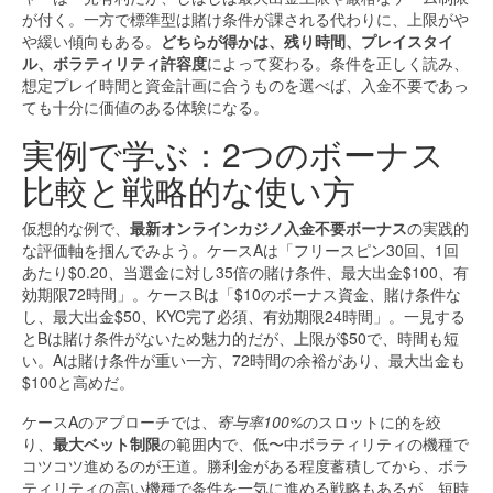
が付く。一方で標準型は賭け条件が課される代わりに、上限がや
や緩い傾向もある。
どちらが得かは、残り時間、プレイスタイ
ル、ボラティリティ許容度
によって変わる。条件を正しく読み、
想定プレイ時間と資金計画に合うものを選べば、入金不要であっ
ても十分に価値のある体験になる。
実例で学ぶ：2つのボーナス
比較と戦略的な使い方
仮想的な例で、
最新オンラインカジノ入金不要ボーナス
の実践的
な評価軸を掴んでみよう。ケースAは「フリースピン30回、1回
あたり$0.20、当選金に対し35倍の賭け条件、最大出金$100、有
効期限72時間」。ケースBは「$10のボーナス資金、賭け条件な
し、最大出金$50、KYC完了必須、有効期限24時間」。一見する
とBは賭け条件がないため魅力的だが、上限が$50で、時間も短
い。Aは賭け条件が重い一方、72時間の余裕があり、最大出金も
$100と高めだ。
ケースAのアプローチでは、
寄与率100%
のスロットに的を絞
り、
最大ベット制限
の範囲内で、低〜中ボラティリティの機種で
コツコツ進めるのが王道。勝利金がある程度蓄積してから、ボラ
ティリティの高い機種で条件を一気に進める戦略もあるが、短時