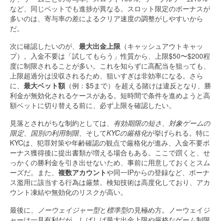
など、同じベットでも進捗が異なる。スロット限定のボーナスが
多いのは、寄与率の差によるクリア速度の調整がしやすいから
だ。
次に確認したいのが、
最大出金上限
（キャッシュアウトキャッ
プ）。入金不要は「試してもらう」性質から、上限$50〜$200程
度に制限されることが多い。これを知らずに高配当を狙っても、
上限超過分は没収されるため、狙いすぎは非効率になる。さら
に、
最大ベット額
（例：$5まで）を超える賭けは違反となり、勝
利金が無効化されるケースがある。短時間で条件を進めようと高
額ベットに切り替える前に、必ず上限を確認したい。
見落とされがちな制約としては、
有効期限の短さ
、
対象ゲームの
限定
、
国別の利用制限
、そして
KYCの厳格化
が挙げられる。特に
KYCは、犯罪対策や年齢確認の観点で厳格化が進み、入金不要ボ
ーナス獲得後に提出書類が増える場合もある。ここで躓くと、せ
っかくの勝利金を引き出せないため、事前に用意しておくとスム
ーズだ。また、
複数アカウント
や同一IPからの登録など、ボーナ
ス濫用に該当する行為は厳禁。検知技術は高度化しており、アカ
ウント凍結や無効化のリスクが高い。
最後に、
ノーウェイジャー型
と
標準型
の見極め方。ノーウェイジ
ャーは一見有利だが、しばしば最大出金上限や厳格なゲーム制限