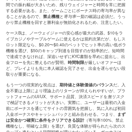
間での振れ幅が大きいため、残りウェイジャーと時間を常に把握
する必要がある。また、ゲームごとにボーナス時の寄与率が異な
ることがあるので、
禁止機種
と
寄与率一覧
の確認は必須だ。うっ
かり禁止機種を回すと勝利金が無効化されるため、注意したい。
ケースBは、
ノーウェイジャー
の安心感が最大の武器。$10をラ
イブカジノやテーブルゲームに使えるかは規約次第だが、もしス
ロット限定なら、$0.20〜$0.40のベットでヒット率の高い低ボラ
機種を選び、$50のキャップ到達を目指すのが効率的だ。短時間
で達成できなければ、深追いせずにKYC書類を早めに提出し、出
金フローを先に整えるのが賢明。
時間制限
が厳しいオファーほ
ど、プレイよりも先に本人確認を完了させ、出金を遅らせない段
取りが重要になる。
もう一つの現実的な視点は、
期待値と体験価値のバランス
だ。入
金不要は上限により理論上のリターンが抑えられやすいが、プラ
ットフォームのUI/UX、サポート品質、決済スピードを
無リスク
で検証
できるメリットが大きい。実際に、ユーザーは最初の入金
前にボーナスを通じてサイトの雰囲気を把握し、気に入れば初回
入金ボーナスやキャッシュバックと組み合わせる。つまり、
まず
は安全かつ確実に条件をクリアできる設計
（寄与率100%、禁止
機種なし、明確な上限）を選び、良質な体験が得られたら次のス
テップへ進むという段階戦略が理にかなっている。ボーナスは