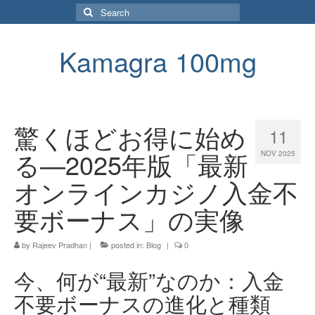
Search
for:
Kamagra 100mg
驚くほどお得に始め
11
る—2025年版「最新
NOV 2025
オンラインカジノ入金不
要ボーナス」の実像
by
Rajeev Pradhan
|
posted in:
Blog
|
0
今、何が“最新”なのか：入金
不要ボーナスの進化と種類