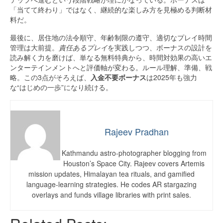
「当てて終わり」ではなく、継続的な楽しみ方を見極める判断材
料だ。
最後に、居住地の法令順守、年齢制限の遵守、適切なプレイ時間
管理は大前提。
責任あるプレイ
を実践しつつ、ボーナスの設計を
読み解く力を磨けば、単なる無料特典から、時間対効果の高いエ
ンターテインメントへと評価軸が変わる。ルール理解、準備、戦
略。この3点がそろえば、
入金不要ボーナス
は2025年も強力
な“はじめの一歩”になり続ける。
Rajeev Pradhan
Kathmandu astro-photographer blogging from
Houston’s Space City. Rajeev covers Artemis
mission updates, Himalayan tea rituals, and gamified
language-learning strategies. He codes AR stargazing
overlays and funds village libraries with print sales.