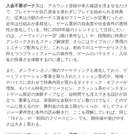
入金不要ボーナス
は、アカウント登録や本人確認を済ませるだけ
で、プレイヤーが自己資金を使わずにプレイを始められる特典
だ。従来は小額のボーナス資金やフリースピンが定番だったが、
近年は仕組みが多様化し、ゲーム選択の自由度や出金条件の透明
性が進化している。特に2025年版のトレンドとして注目したい
のは、
ノーウェイジャー型
（賭け条件なし）や、段階的に特典が
アンロックされる
ステップ解放型
、さらにはライブカジノ専用の
ミニチップ配布などだ。これらは、初めてのユーザーがリスクを
抑えつつプラットフォームの操作性、ゲームのバラエティ、入出
金の快適さを体験するのに適している。
また、
オンラインカジノ
側のマーケティングも進化しており、ゲ
ーミフィケーション要素を取り入れたミッション形式や、地域・
デバイスに合わせて特典内容が変わるダイナミック・オファーが
増加。モバイル特化のフリースピン、クラッシュ系やインスタン
トゲーム限定の体験チップなど、短時間でも没入できる設計が目
立つ。重要なのは、表面的な金額やスピン数だけでなく、どのゲ
ームに使えるのか、勝利金の出金上限がいくらか、そして
ウェイ
ジャー要件
含む条件の読み解きだ。ここを理解していれば、同じ
「10ドル」や「30回のフリースピン」でも、期待値や遊びやす
さは大きく変わる。