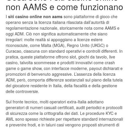
non AAMS e come funzionano
I
siti casino online non aams
sono piattaforme di gioco che
operano senza la licenza italiana rilasciata dall’autorità di
regolamentazione nazionale, storicamente nota come AAMS e
oggi ADM. Ciò non significa automaticamente che siano
irregolari: molte realtà si appoggiano a licenze estere
riconosciute, come Malta (MGA), Regno Unito (UKGC) o
Curacao, ciascuna con standard operativi e controlli differenti. In
pratica, queste piattaforme offrono slot, giochi da tavolo, live
casino, talvolta scommesse e prodotti innovativi come crash
game o game show, con interfacce moderne, payout dichiarati e
promozioni di benvenuto aggressive. L’assenza della licenza
ADM, però, comporta differenze sostanziali sul piano della tutela
del giocatore residente in Italia, della fiscalità e della gestione
delle controversie.
Sul fronte tecnico, molti operatori extra-Italia adottano
generatori di numeri casuali certificati, audit periodici e protocolli
di sicurezza come la crittografia dei dati. Le procedure KYC e
AML sono spesso richieste per rispettare standard internazionali
e prevenire frodi, e in taluni casi vengono proposti strumenti di