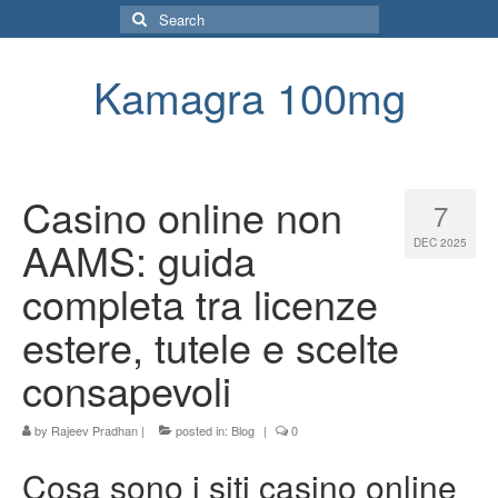
Search
for:
Kamagra 100mg
Casino online non
7
AAMS: guida
DEC 2025
completa tra licenze
estere, tutele e scelte
consapevoli
by
Rajeev Pradhan
|
posted in:
Blog
|
0
Cosa sono i siti casino online