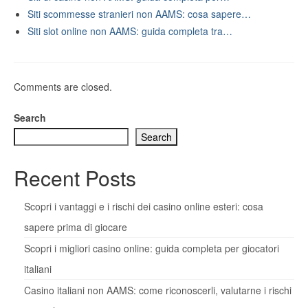
Siti scommesse stranieri non AAMS: cosa sapere…
Siti slot online non AAMS: guida completa tra…
Comments are closed.
Search
Search
Recent Posts
Scopri i vantaggi e i rischi dei casino online esteri: cosa
sapere prima di giocare
Scopri i migliori casino online: guida completa per giocatori
italiani
Casino italiani non AAMS: come riconoscerli, valutarne i rischi