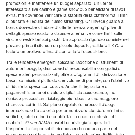
promozioni e mantenere un budget separato. Un utente
interessato a live casino e game show può beneficiare di tavoli
extra, ma dovrebbe verificare la stabilità della piattaforma, i limiti
di puntata e l’equità del flusso streaming. Chi invece guarda ai
bonus dovrebbe diffidare di offerte “senza wagering” prive di
dettagli: spesso esistono clausole alternative come limiti sulle
vincite o restrizioni sui giochi. Un approccio rigoroso consiste nel
provare prima il sito con un piccolo deposito, validare il KYC e
testare un prelievo prima di aumentare l’esposizione.
Tra le tendenze emergenti spiccano l’adozione di strumenti di
auto-monitoraggio, dashboard di responsabilità con grafici di
spesa e alert personalizzati, oltre a programmi di fidelizzazione
basati su missioni piuttosto che volume di puntate, con l’obiettivo
di ridurre la spesa compulsiva. Anche l’integrazione di
pagamenti istantanei e valute digitali sta accelerando, ma
richiede processi antiriciclaggio più robusti e una maggiore
chiarezza sui limiti. Sul piano regolatorio, cresce il dialogo
internazionale tra autorità per armonizzare standard minimi su
verifiche, tutela minori e pubblicità. In questo contesto, chi
esplora i
siti non AAMS
dovrebbe privilegiare operatori
trasparenti e responsabili, riconoscendo che una parte del
valore non è nel bonus immediato, ma nella prevedibilità delle