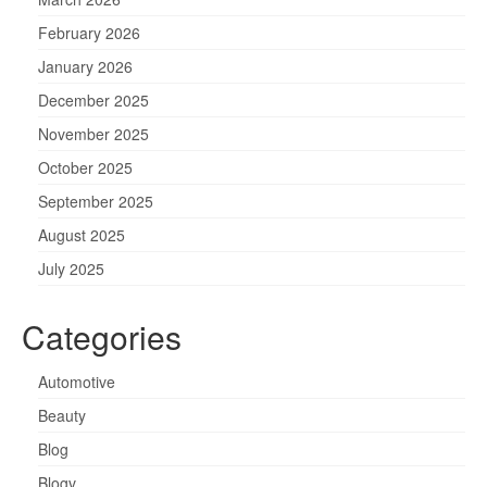
February 2026
January 2026
December 2025
November 2025
October 2025
September 2025
August 2025
July 2025
Categories
Automotive
Beauty
Blog
Blogv