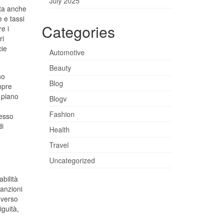
July 2025
lta anche
 e tassi
Categories
re i
ri
cie
Automotive
Beauty
no
Blog
pre
l piano
Blogv
Fashion
pesso
di
Health
Travel
Uncategorized
bilità
sanzioni
 verso
iguità,