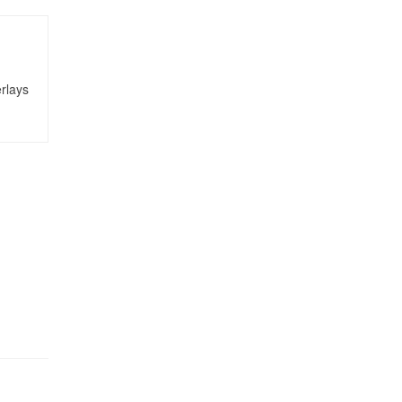
rlays