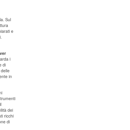
la. Sul
ttura
iarati e
.
over
arda i
e di
 delle
ente in
ni
strumenti
l
lità dei
i ricchi
one di