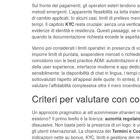
Sul fronte dei pagamenti, gli operatori esteri tendono a 
metodi emergenti. L’apparente flessibilità va letta ins
di cambio applicati. In alcuni casi, limiti di prelievo me
tempi. Il capitolo
KYC
resta cruciale: senza una verifica 
evidenze di identità e residenza. Questi passaggi, se n
quando la documentazione richiesta eccede le aspettat
Vanno poi considerati i limiti operativi: in presenza di
imporre limiti di puntata, sospendere mercati o richied
coincidono con le best practice ADM: autolimitazioni e a
della user experience, interfacce moderne e app dedica
sensibilmente: la disponibilità di chat in lingua, i temp
sottovalutati rispetto all’appeal delle quote. In sintesi, 
valutare l’affidabilità complessiva oltre il mero incenti
Criteri per valutare con c
Un approccio pragmatico ai
siti scommesse stranieri
esistono? Il primo livello è la licenza:
autorità regolato
dissuasive. Non basta però la presenza di un logo: è uti
gli utenti internazionali. La chiarezza dei
Termini e Co
indicazioni nette su bonus, KYC, limiti e gestione dei 