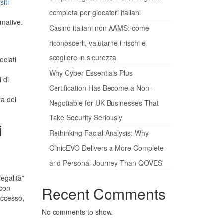
è
siti
completa per giocatori italiani
rmative.
Casino italiani non AAMS: come
riconoscerli, valutarne i rischi e
scegliere in sicurezza
ociati
Why Cyber Essentials Plus
i di
Certification Has Become a Non-
a dei
Negotiable for UK Businesses That
Take Security Seriously
i
Rethinking Facial Analysis: Why
ClinicEVO Delivers a More Complete
and Personal Journey Than QOVES
legalità”
 con
Recent Comments
 accesso,
No comments to show.