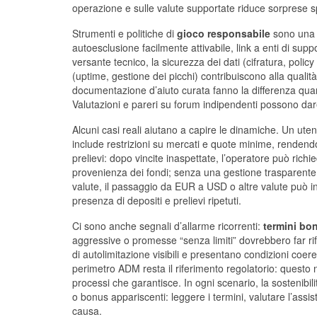
operazione e sulle valute supportate riduce sorprese s
Strumenti e politiche di
gioco responsabile
sono una ca
autoesclusione facilmente attivabile, link a enti di su
versante tecnico, la sicurezza dei dati (cifratura, policy 
(uptime, gestione dei picchi) contribuiscono alla qualità 
documentazione d’aiuto curata fanno la differenza quan
Valutazioni e pareri su forum indipendenti possono dare co
Alcuni casi reali aiutano a capire le dinamiche. Un ut
include restrizioni su mercati e quote minime, rendendo 
prelievi: dopo vincite inaspettate, l’operatore può rich
provenienza dei fondi; senza una gestione trasparente de
valute, il passaggio da EUR a USD o altre valute può i
presenza di depositi e prelievi ripetuti.
Ci sono anche segnali d’allarme ricorrenti:
termini bo
aggressive o promesse “senza limiti” dovrebbero far rif
di autolimitazione visibili e presentano condizioni coere
perimetro ADM resta il riferimento regolatorio: questo n
processi che garantisce. In ogni scenario, la sostenibili
o bonus appariscenti: leggere i termini, valutare l’assi
causa.