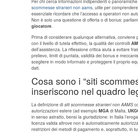
Per chi cerca informazioni indipendenti o panoramiche 
scommesse stranieri non aams
, utile per comprendere
essenziale ricordare che l’accesso a operatori non auto
Non è solo una questione di offerta o di bonus: parliam
giocatore
.
Prima di considerare qualunque alternativa, conviene pe
con il livello di tutela effettivo, la qualità dei controlli
AM
dell’assistenza. La riflessione critica aiuta a evitare fr
prelievo, limiti di puntata, validità dei bonus e meccan
scegliere in modo informato e proteggere il proprio equ
dati.
Cosa sono i “siti scomme
inseriscono nel quadro le
La definizione di
siti scommesse stranieri non AAMS
co
autorizzazioni estere (ad esempio
MGA
di Malta,
UKG
in senso astratto, bensì la giurisdizione: in Italia l’e
licenza valida altrove non è automaticamente autorizzato 
restrizioni dei metodi di pagamento e, soprattutto, in 