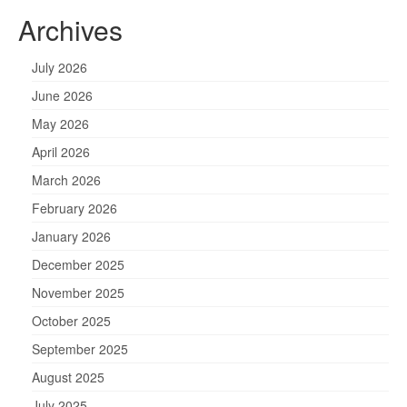
Archives
July 2026
June 2026
May 2026
April 2026
March 2026
February 2026
January 2026
December 2025
November 2025
October 2025
September 2025
August 2025
July 2025