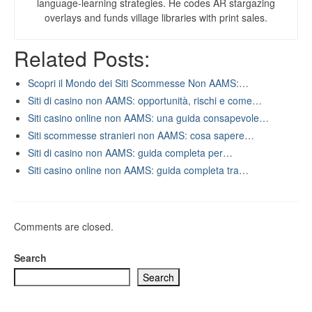
language-learning strategies. He codes AR stargazing
overlays and funds village libraries with print sales.
Related Posts:
Scopri il Mondo dei Siti Scommesse Non AAMS:…
Siti di casino non AAMS: opportunità, rischi e come…
Siti casino online non AAMS: una guida consapevole…
Siti scommesse stranieri non AAMS: cosa sapere…
Siti di casino non AAMS: guida completa per…
Siti casino online non AAMS: guida completa tra…
Comments are closed.
Search
Search