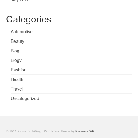
Categories
Automotive
Beauty
Blog
Blogv
Fashion
Health
Travel
Uncategorized
© 2026 Kamagra 100mg - WordPress Theme by
Kadence WP