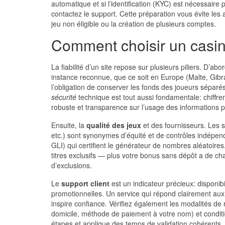
automatique et si l’identification (KYC) est nécessaire
contactez le support. Cette préparation vous évite les 
jeu non éligible ou la création de plusieurs comptes.
Comment choisir un casin
La fiabilité d’un site repose sur plusieurs piliers. D’abo
instance reconnue, que ce soit en Europe (Malte, Gibral
l’obligation de conserver les fonds des joueurs séparé
sécurité
technique est tout aussi fondamentale: chiffr
robuste et transparence sur l’usage des informations 
Ensuite, la
qualité des jeux
et des fournisseurs. Les 
etc.) sont synonymes d’équité et de contrôles indépe
GLI) qui certifient le générateur de nombres aléatoire
titres exclusifs — plus votre bonus sans dépôt a de cha
d’exclusions.
Le
support client
est un indicateur précieux: disponibi
promotionnelles. Un service qui répond clairement au
inspire confiance. Vérifiez également les modalités de ret
domicile, méthode de paiement à votre nom) et conditio
étapes et applique des temps de validation cohérents.