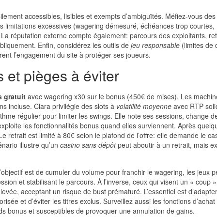
cilement accessibles, lisibles et exempts d’ambiguïtés. Méfiez-vous des
s limitations excessives (wagering démesuré, échéances trop courtes,
. La réputation externe compte également: parcours des exploitants, re
publiquement. Enfin, considérez les outils de
jeu responsable
(limites de 
rent l’engagement du site à protéger ses joueurs.
 et pièges à éviter
 gratuit
avec wagering x30 sur le bonus (450€ de mises). Les machin
s incluse. Clara privilégie des slots à
volatilité moyenne
avec RTP soli
hme régulier pour limiter les swings. Elle note ses sessions, change de 
exploite les fonctionnalités bonus quand elles surviennent. Après quelq
Le retrait est limité à 80€ selon le plafond de l’offre: elle demande le c
ario illustre qu’un
casino sans dépôt
peut aboutir à un retrait, mais e
 l’objectif est de cumuler du volume pour franchir le wagering, les jeux 
ession et stabilisant le parcours. À l’inverse, ceux qui visent un « coup 
élevée, acceptant un risque de bust prématuré. L’essentiel est d’adapter
isée et d’éviter les titres exclus. Surveillez aussi les fonctions d’achat
nds bonus et susceptibles de provoquer une annulation de gains.