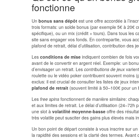
fonctionne
Un
bonus sans dépôt
est une offre accordée à l’inscr
trois formats: un solde bonus (par exemple 5€ à 20€ c
spécifique), ou un mix (crédit + tours). Dans tous les 
site sans engager vos fonds. En contrepartie, vous ac
plafond de retrait, délai d’utilisation, contribution des je
Les
conditions de mise
indiquent combien de fois vou
avant de le convertir en argent réel. Exemple: un b
d’envisager un retrait. Les
contributions de jeux
varient
roulette ou le vidéo poker contribuent souvent moins (p
exclus: il est crucial de consulter les listes de jeux in
plafond de retrait
(souvent limité à 50–100€ pour un b
Les
free spins
fonctionnent de manière similaire: chaq
et aux limites de retrait. Le délai d’utilisation (24–72h 
une slot à
volatilité moyenne-basse
offre des résulta
très volatile peut susciter des gains plus élevés mais ir
Un bon point de départ consiste à vous inscrire sur un
la rapidité des sessions et la clarté des termes. Avant d’