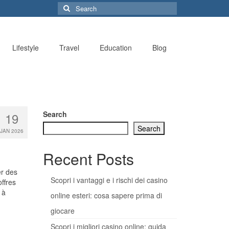
Search
for:
Lifestyle
Travel
Education
Blog
Search
19
Search
JAN 2026
Recent Posts
er des
Scopri i vantaggi e i rischi dei casino
ffres
 à
online esteri: cosa sapere prima di
giocare
Scopri i migliori casino online: guida