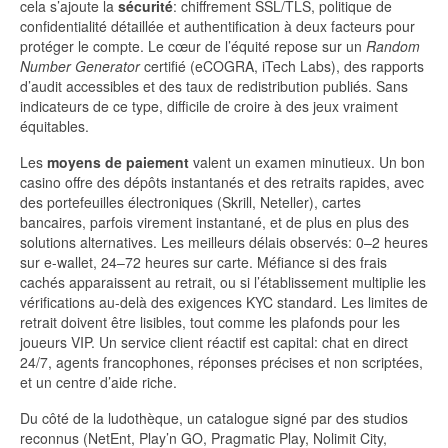
cela s’ajoute la
sécurité
: chiffrement SSL/TLS, politique de
confidentialité détaillée et authentification à deux facteurs pour
protéger le compte. Le cœur de l’équité repose sur un
Random
Number Generator
certifié (eCOGRA, iTech Labs), des rapports
d’audit accessibles et des taux de redistribution publiés. Sans
indicateurs de ce type, difficile de croire à des jeux vraiment
équitables.
Les
moyens de paiement
valent un examen minutieux. Un bon
casino offre des dépôts instantanés et des retraits rapides, avec
des portefeuilles électroniques (Skrill, Neteller), cartes
bancaires, parfois virement instantané, et de plus en plus des
solutions alternatives. Les meilleurs délais observés: 0–2 heures
sur e-wallet, 24–72 heures sur carte. Méfiance si des frais
cachés apparaissent au retrait, ou si l’établissement multiplie les
vérifications au-delà des exigences KYC standard. Les limites de
retrait doivent être lisibles, tout comme les plafonds pour les
joueurs VIP. Un service client réactif est capital: chat en direct
24/7, agents francophones, réponses précises et non scriptées,
et un centre d’aide riche.
Du côté de la ludothèque, un catalogue signé par des studios
reconnus (NetEnt, Play’n GO, Pragmatic Play, Nolimit City,