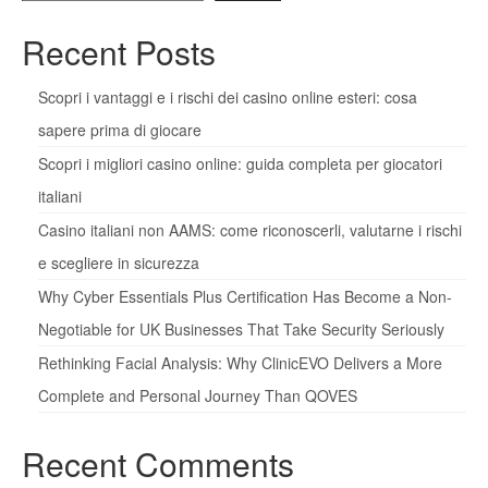
Recent Posts
Scopri i vantaggi e i rischi dei casino online esteri: cosa
sapere prima di giocare
Scopri i migliori casino online: guida completa per giocatori
italiani
Casino italiani non AAMS: come riconoscerli, valutarne i rischi
e scegliere in sicurezza
Why Cyber Essentials Plus Certification Has Become a Non-
Negotiable for UK Businesses That Take Security Seriously
Rethinking Facial Analysis: Why ClinicEVO Delivers a More
Complete and Personal Journey Than QOVES
Recent Comments