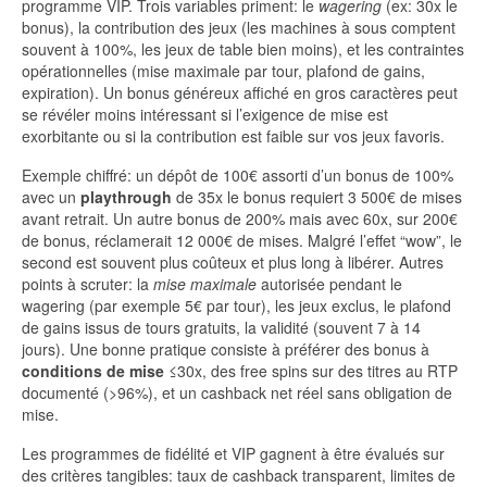
programme VIP. Trois variables priment: le
wagering
(ex: 30x le
bonus), la contribution des jeux (les machines à sous comptent
souvent à 100%, les jeux de table bien moins), et les contraintes
opérationnelles (mise maximale par tour, plafond de gains,
expiration). Un bonus généreux affiché en gros caractères peut
se révéler moins intéressant si l’exigence de mise est
exorbitante ou si la contribution est faible sur vos jeux favoris.
Exemple chiffré: un dépôt de 100€ assorti d’un bonus de 100%
avec un
playthrough
de 35x le bonus requiert 3 500€ de mises
avant retrait. Un autre bonus de 200% mais avec 60x, sur 200€
de bonus, réclamerait 12 000€ de mises. Malgré l’effet “wow”, le
second est souvent plus coûteux et plus long à libérer. Autres
points à scruter: la
mise maximale
autorisée pendant le
wagering (par exemple 5€ par tour), les jeux exclus, le plafond
de gains issus de tours gratuits, la validité (souvent 7 à 14
jours). Une bonne pratique consiste à préférer des bonus à
conditions de mise
≤30x, des free spins sur des titres au RTP
documenté (>96%), et un cashback net réel sans obligation de
mise.
Les programmes de fidélité et VIP gagnent à être évalués sur
des critères tangibles: taux de cashback transparent, limites de