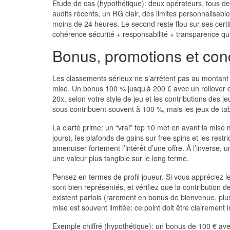
Étude de cas (hypothétique): deux opérateurs, tous deu
audits récents, un RG clair, des limites personnalisabl
moins de 24 heures. Le second reste flou sur ses certi
cohérence sécurité + responsabilité + transparence qui f
Bonus, promotions et cond
Les classements sérieux ne s’arrêtent pas au montant
mise. Un bonus 100 % jusqu’à 200 € avec un rollover d
20x, selon votre style de jeu et les contributions des j
sous contribuent souvent à 100 %, mais les jeux de tab
La clarté prime: un “vrai” top 10 met en avant la mise
jours), les plafonds de gains sur free spins et les restri
amenuiser fortement l’intérêt d’une offre. À l’inverse,
une valeur plus tangible sur le long terme.
Pensez en termes de profil joueur. Si vous appréciez l
sont bien représentés, et vérifiez que la contribution d
existent parfois (rarement en bonus de bienvenue, plu
mise est souvent limitée: ce point doit être clairement 
Exemple chiffré (hypothétique): un bonus de 100 € avec