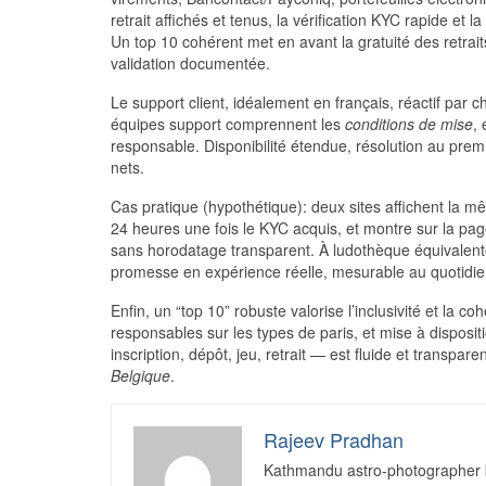
retrait affichés et tenus, la vérification KYC rapide et la
Un top 10 cohérent met en avant la gratuité des retrait
validation documentée.
Le support client, idéalement en français, réactif par c
équipes support comprennent les
conditions de mise
,
responsable. Disponibilité étendue, résolution au prem
nets.
Cas pratique (hypothétique): deux sites affichent la m
24 heures une fois le KYC acquis, et montre sur la pa
sans horodatage transparent. À ludothèque équivalente,
promesse en expérience réelle, mesurable au quotidie
Enfin, un “top 10” robuste valorise l’inclusivité et la co
responsables sur les types de paris, et mise à disposi
inscription, dépôt, jeu, retrait — est fluide et transpar
Belgique
.
Rajeev Pradhan
Kathmandu astro-photographer b