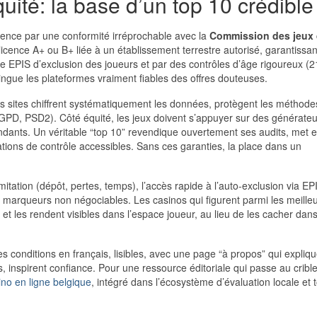
quité: la base d’un top 10 crédible
nce par une conformité irréprochable avec la
Commission des jeux
cence A+ ou B+ liée à un établissement terrestre autorisé, garantissa
e EPIS d’exclusion des joueurs et par des contrôles d’âge rigoureux (2
stingue les plateformes vraiment fiables des offres douteuses.
eurs sites chiffrent systématiquement les données, protègent les méthode
GPD, PSD2). Côté équité, les jeux doivent s’appuyer sur des générate
ndants. Un véritable “top 10” revendique ouvertement ses audits, met 
tions de contrôle accessibles. Sans ces garanties, la place dans un
limitation (dépôt, pertes, temps), l’accès rapide à l’auto-exclusion via EP
marqueurs non négociables. Les casinos qui figurent parmi les meille
on et les rendent visibles dans l’espace joueur, au lieu de les cacher dan
s conditions en français, lisibles, avec une page “à propos” qui expliqu
its, inspirent confiance. Pour une ressource éditoriale qui passe au cribl
ino en ligne belgique
, intégré dans l’écosystème d’évaluation locale et 