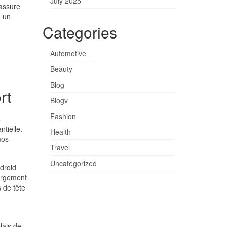
July 2025
’assure
, un
Categories
Automotive
Beauty
Blog
rt
Blogv
Fashion
s
ntielle.
Health
mos
Travel
Uncategorized
ndroid
hargement
 de tête
lais de