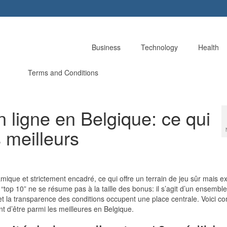
Business
Technology
Health
Terms and Conditions
 ligne en Belgique: ce qui
 meilleurs
amique et strictement encadré, ce qui offre un terrain de jeu sûr mais e
 “top 10” ne se résume pas à la taille des bonus: il s’agit d’un ensembl
eur et la transparence des conditions occupent une place centrale. Voici 
nt d’être parmi les meilleures en Belgique.