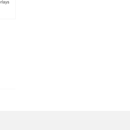
rlays