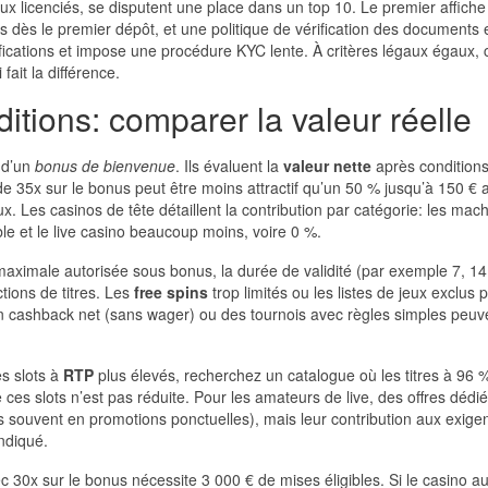
x licenciés, se disputent une place dans un top 10. Le premier affiche
es dès le premier dépôt, et une politique de vérification des documents 
fications et impose une procédure KYC lente. À critères légaux égaux, c
ait la différence.
itions: comparer la valeur réelle
 d’un
bonus de bienvenue
. Ils évaluent la
valeur nette
après condition
e 35x sur le bonus peut être moins attractif qu’un 50 % jusqu’à 150 € 
eux. Les casinos de tête détaillent la contribution par catégorie: les mac
le et le live casino beaucoup moins, voire 0 %.
 maximale autorisée sous bonus, la durée de validité (par exemple 7, 1
ctions de titres. Les
free spins
trop limités ou les listes de jeux exclus
 un cashback net (sans wager) ou des tournois avec règles simples peuven
es slots à
RTP
plus élevés, recherchez un catalogue où les titres à 96 %
e ces slots n’est pas réduite. Pour les amateurs de live, des offres dédi
s souvent en promotions ponctuelles), mais leur contribution aux exige
indiqué.
 30x sur le bonus nécessite 3 000 € de mises éligibles. Si le casino au