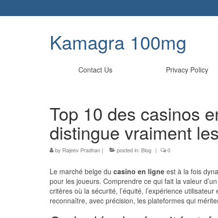
Kamagra 100mg
Contact Us
Privacy Policy
Top 10 des casinos en
distingue vraiment les
by
Rajeev Pradhan
|
posted in:
Blog
|
0
Le marché belge du
casino en ligne
est à la fois dyn
pour les joueurs. Comprendre ce qui fait la valeur d’un
critères où la sécurité, l’équité, l’expérience utilisat
reconnaître, avec précision, les plateformes qui mérite