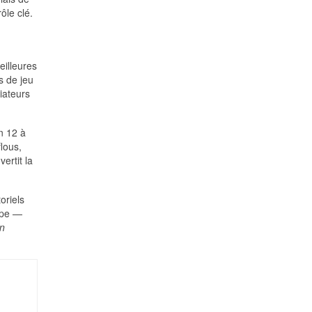
ôle clé.
eilleures
s de jeu
iateurs
n 12 à
lous,
ertit la
oriels
ape —
en