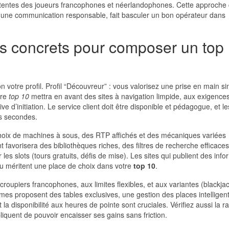
 attentes des joueurs francophones et néerlandophones. Cette approche
une communication responsable, fait basculer un bon opérateur dans
s concrets pour composer un top
n votre profil. Profil “Découvreur” : vous valorisez une prise en main s
tre
top 10
mettra en avant des sites à navigation limpide, aux exigence
e d’initiation. Le service client doit être disponible et pédagogue, et l
es secondes.
choix de machines à sous, des RTP affichés et des mécaniques variées
 favorisera des bibliothèques riches, des filtres de recherche efficaces
r les slots (tours gratuits, défis de mise). Les sites qui publient des inf
jeu méritent une place de choix dans votre
top 10
.
ux croupiers francophones, aux limites flexibles, et aux variantes (blackja
rmes proposent des tables exclusives, une gestion des places intelligen
 la disponibilité aux heures de pointe sont cruciales. Vérifiez aussi la ra
liquent de pouvoir encaisser ses gains sans friction.