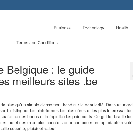
Business
Technology
Health
Terms and Conditions
e Belgique : le guide
es meilleurs sites .be
de plus qu’un simple classement basé sur la popularité. Dans un mar
rd, distinguer les plateformes les plus sûres et les plus intéressantes
ransparence des bonus et la rapidité des paiements. Ce guide dévoile les 
eurs .be et des exemples concrets pour composer un top adapté à votre 
 allie sécurité, plaisir et valeur.