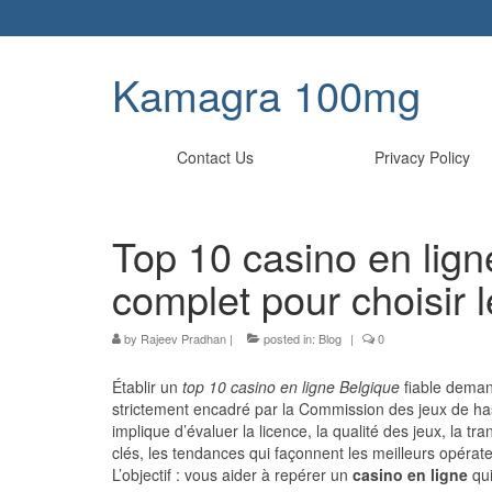
Kamagra 100mg
Contact Us
Privacy Policy
Top 10 casino en lign
complet pour choisir l
by
Rajeev Pradhan
|
posted in:
Blog
|
0
Établir un
top 10 casino en ligne Belgique
fiable deman
strictement encadré par la Commission des jeux de hasa
implique d’évaluer la licence, la qualité des jeux, la t
clés, les tendances qui façonnent les meilleurs opérat
L’objectif : vous aider à repérer un
casino en ligne
qui