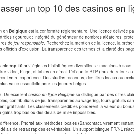
classer un top 10 des casinos en l
an en
Belgique
est la conformité réglementaire. Une licence délivrée pa
rôles rigoureux : intégrité du générateur de nombres aléatoires, prote
sures de
jeu responsable
. Recherchez la mention de la licence, la prése
tifs officiels d’exclusion. La transparence des termes et la clarté des pag
itable
top 10
privilégie les bibliothèques diversifiées : machines à sous
oker vidéo, bingo, et tables en direct. L’étiquette RTP (taux de retour au
uencent votre expérience. Des studios reconnus, des titres locaux ou exclus
 plus-value essentielle pour les joueurs belges.
e. Un excellent
casino en ligne Belgique
se distingue par des offres clai
s, contributions de jeu transparentes au wagering, tours gratuits sa
ent gratifiants. Les classements crédibles pondèrent la valeur du bonu
e gains trop bas ou des délais de mise impossibles.
a différence. Priorité aux méthodes locales (Bancontact, virement instan
délais de retrait rapides et vérifiables. Un support bilingue FR/NL réacti