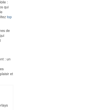
bile :
os qui
de
ultez
top
mmes de
qui
t
nt : un
des
laisir et
rlays