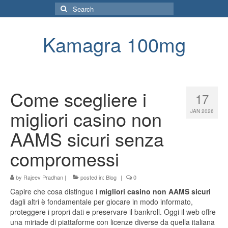
Search
for:
Kamagra 100mg
Come scegliere i
17
migliori casino non
JAN 2026
AAMS sicuri senza
compromessi
by
Rajeev Pradhan
|
posted in:
Blog
|
0
Capire che cosa distingue i
migliori casino non AAMS sicuri
dagli altri è fondamentale per giocare in modo informato,
proteggere i propri dati e preservare il bankroll. Oggi il web offre
una miriade di piattaforme con licenze diverse da quella italiana