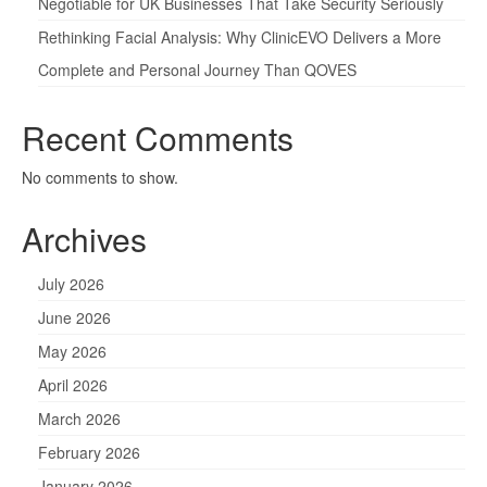
Negotiable for UK Businesses That Take Security Seriously
Rethinking Facial Analysis: Why ClinicEVO Delivers a More
Complete and Personal Journey Than QOVES
Recent Comments
No comments to show.
Archives
July 2026
June 2026
May 2026
April 2026
March 2026
February 2026
January 2026