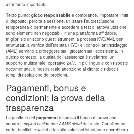
altrettanto importanti.
Terzo punto:
gioco responsabile
e compliance. Impostare limiti
di deposito, perdita e sessione, utilizzare l’autoesclusione
temporanea o permanente e accedere a test di autovalutazione
sono elementi non negoziabili in una piattaforma affidabile. I
migliori siti uniscono questi strumenti a processi KYC/AML ben
strutturati: la verifica dell’identità (KYC) e i controlli antiriciclaggio
(AML) servono a proteggere sia i giocatori sia l’ecosistema. In
questo contesto, la qualità dell’assistenza è rivelatrice: un
supporto multicanale, operativo 24/7, in più lingue e con risposte
documentate, dimostra reale attenzione al cliente e riduce i
tempi di risoluzione dei problemi.
Pagamenti, bonus e
condizioni: la prova della
trasparenza
La gestione dei
pagamenti
è spesso il banco di prova che
separa i
migliori casino non AAMS sicuri
dal resto. Canali come
carte, bonifici, e-wallet e talvolta soluzioni istantanee dovrebbero