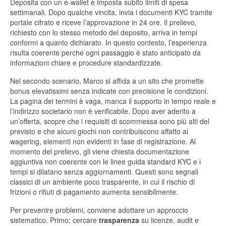
Deposita con un e-wallet e imposta subito limiti di spesa
settimanali. Dopo qualche vincita, invia i documenti KYC tramite
portale cifrato e riceve l’approvazione in 24 ore. Il prelievo,
richiesto con lo stesso metodo del deposito, arriva in tempi
conformi a quanto dichiarato. In questo contesto, l’esperienza
risulta coerente perché ogni passaggio è stato anticipato da
informazioni chiare e procedure standardizzate.
Nel secondo scenario, Marco si affida a un sito che promette
bonus elevatissimi senza indicate con precisione le condizioni.
La pagina dei termini è vaga, manca il supporto in tempo reale e
l’indirizzo societario non è verificabile. Dopo aver aderito a
un’offerta, scopre che i requisiti di scommessa sono più alti del
previsto e che alcuni giochi non contribuiscono affatto al
wagering, elementi non evidenti in fase di registrazione. Al
momento del prelievo, gli viene chiesta documentazione
aggiuntiva non coerente con le linee guida standard KYC e i
tempi si dilatano senza aggiornamenti. Questi sono segnali
classici di un ambiente poco trasparente, in cui il rischio di
frizioni o rifiuti di pagamento aumenta sensibilmente.
Per prevenire problemi, conviene adottare un approccio
sistematico. Primo: cercare
trasparenza
su licenze, audit e