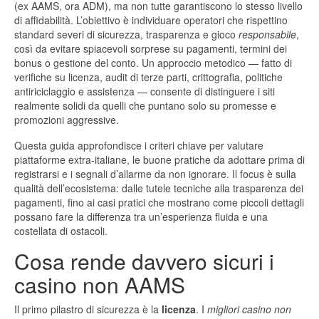
(ex AAMS, ora ADM), ma non tutte garantiscono lo stesso livello
di affidabilità. L’obiettivo è individuare operatori che rispettino
standard severi di sicurezza, trasparenza e gioco
responsabile
,
così da evitare spiacevoli sorprese su pagamenti, termini dei
bonus o gestione del conto. Un approccio metodico — fatto di
verifiche su licenza, audit di terze parti, crittografia, politiche
antiriciclaggio e assistenza — consente di distinguere i siti
realmente solidi da quelli che puntano solo su promesse e
promozioni aggressive.
Questa guida approfondisce i criteri chiave per valutare
piattaforme extra-italiane, le buone pratiche da adottare prima di
registrarsi e i segnali d’allarme da non ignorare. Il focus è sulla
qualità dell’ecosistema: dalle tutele tecniche alla trasparenza dei
pagamenti, fino ai casi pratici che mostrano come piccoli dettagli
possano fare la differenza tra un’esperienza fluida e una
costellata di ostacoli.
Cosa rende davvero sicuri i
casino non AAMS
Il primo pilastro di sicurezza è la
licenza
. I
migliori casino non