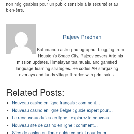
non négligeables pour un public sensible à la sécurité et au
bien-être.
Rajeev Pradhan
Kathmandu astro-photographer blogging from
Houston’s Space City. Rajeev covers Artemis
mission updates, Himalayan tea rituals, and gamified
language-learning strategies. He codes AR stargazing
overlays and funds village libraries with print sales.
Related Posts:
Nouveau casino en ligne français : comment…
Nouveau casino en ligne Belgie : guide expert pour…
Le renouveau du jeu en ligne : explorez le nouveau…
Nouveau site de casino en ligne : comment…
Sites de casino en ligne: guide complet pour jouer…