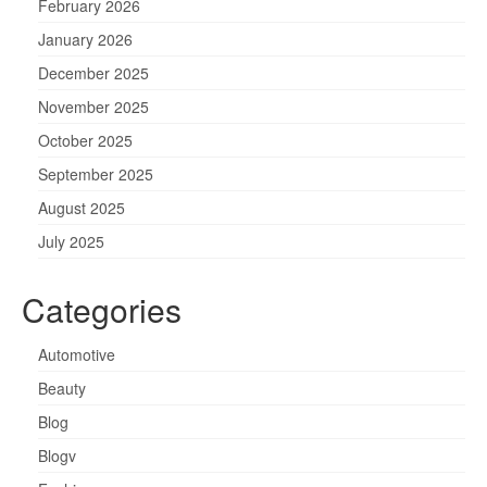
February 2026
January 2026
December 2025
November 2025
October 2025
September 2025
August 2025
July 2025
Categories
Automotive
Beauty
Blog
Blogv