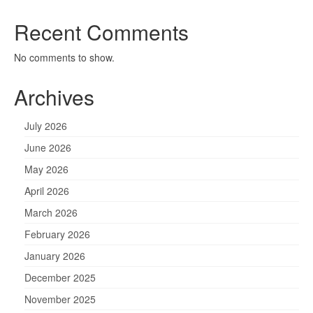
Recent Comments
No comments to show.
Archives
July 2026
June 2026
May 2026
April 2026
March 2026
February 2026
January 2026
December 2025
November 2025