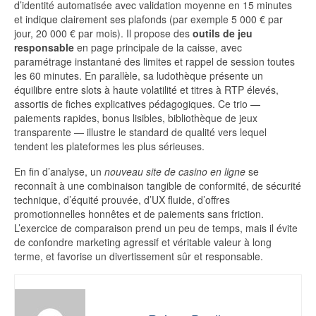
d’identité automatisée avec validation moyenne en 15 minutes
et indique clairement ses plafonds (par exemple 5 000 € par
jour, 20 000 € par mois). Il propose des
outils de jeu
responsable
en page principale de la caisse, avec
paramétrage instantané des limites et rappel de session toutes
les 60 minutes. En parallèle, sa ludothèque présente un
équilibre entre slots à haute volatilité et titres à RTP élevés,
assortis de fiches explicatives pédagogiques. Ce trio —
paiements rapides, bonus lisibles, bibliothèque de jeux
transparente — illustre le standard de qualité vers lequel
tendent les plateformes les plus sérieuses.
En fin d’analyse, un
nouveau site de casino en ligne
se
reconnaît à une combinaison tangible de conformité, de sécurité
technique, d’équité prouvée, d’UX fluide, d’offres
promotionnelles honnêtes et de paiements sans friction.
L’exercice de comparaison prend un peu de temps, mais il évite
de confondre marketing agressif et véritable valeur à long
terme, et favorise un divertissement sûr et responsable.