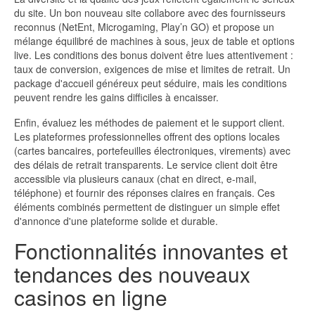
du site. Un bon nouveau site collabore avec des fournisseurs
reconnus (NetEnt, Microgaming, Play’n GO) et propose un
mélange équilibré de machines à sous, jeux de table et options
live. Les conditions des bonus doivent être lues attentivement :
taux de conversion, exigences de mise et limites de retrait. Un
package d'accueil généreux peut séduire, mais les conditions
peuvent rendre les gains difficiles à encaisser.
Enfin, évaluez les méthodes de paiement et le support client.
Les plateformes professionnelles offrent des options locales
(cartes bancaires, portefeuilles électroniques, virements) avec
des délais de retrait transparents. Le service client doit être
accessible via plusieurs canaux (chat en direct, e-mail,
téléphone) et fournir des réponses claires en français. Ces
éléments combinés permettent de distinguer un simple effet
d'annonce d'une plateforme solide et durable.
Fonctionnalités innovantes et
tendances des nouveaux
casinos en ligne