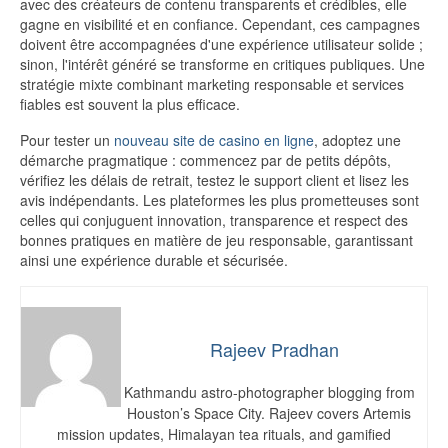
avec des créateurs de contenu transparents et crédibles, elle
gagne en visibilité et en confiance. Cependant, ces campagnes
doivent être accompagnées d'une expérience utilisateur solide ;
sinon, l'intérêt généré se transforme en critiques publiques. Une
stratégie mixte combinant marketing responsable et services
fiables est souvent la plus efficace.
Pour tester un
nouveau site de casino en ligne
, adoptez une
démarche pragmatique : commencez par de petits dépôts,
vérifiez les délais de retrait, testez le support client et lisez les
avis indépendants. Les plateformes les plus prometteuses sont
celles qui conjuguent innovation, transparence et respect des
bonnes pratiques en matière de jeu responsable, garantissant
ainsi une expérience durable et sécurisée.
Rajeev Pradhan
Kathmandu astro-photographer blogging from
Houston’s Space City. Rajeev covers Artemis
mission updates, Himalayan tea rituals, and gamified