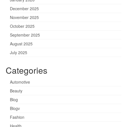
December 2025
November 2025
October 2025
September 2025
August 2025
July 2025
Categories
Automotive
Beauty
Blog
Blogv
Fashion
Health