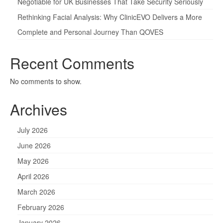
Negotiable for UK Businesses That Take Security Seriously
Rethinking Facial Analysis: Why ClinicEVO Delivers a More
Complete and Personal Journey Than QOVES
Recent Comments
No comments to show.
Archives
July 2026
June 2026
May 2026
April 2026
March 2026
February 2026
January 2026