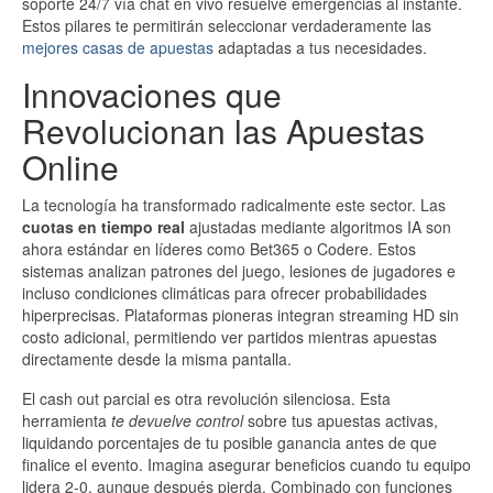
soporte 24/7 vía chat en vivo resuelve emergencias al instante.
Estos pilares te permitirán seleccionar verdaderamente las
mejores casas de apuestas
adaptadas a tus necesidades.
Innovaciones que
Revolucionan las Apuestas
Online
La tecnología ha transformado radicalmente este sector. Las
cuotas en tiempo real
ajustadas mediante algoritmos IA son
ahora estándar en líderes como Bet365 o Codere. Estos
sistemas analizan patrones del juego, lesiones de jugadores e
incluso condiciones climáticas para ofrecer probabilidades
hiperprecisas. Plataformas pioneras integran streaming HD sin
costo adicional, permitiendo ver partidos mientras apuestas
directamente desde la misma pantalla.
El cash out parcial es otra revolución silenciosa. Esta
herramienta
te devuelve control
sobre tus apuestas activas,
liquidando porcentajes de tu posible ganancia antes de que
finalice el evento. Imagina asegurar beneficios cuando tu equipo
lidera 2-0, aunque después pierda. Combinado con funciones