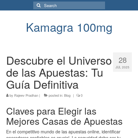
Search
for:
Kamagra 100mg
Descubre el Universo
28
de las Apuestas: Tu
JUL 2025
Guía Definitiva
by
Rajeev Pradhan
|
posted in:
Blog
|
0
Claves para Elegir las
Mejores Casas de Apuestas
En el competitivo mundo de las apuestas online, identificar
operadores confiables es crucial. La seguridad debe ser tu