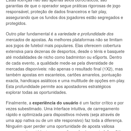
garantias de que o operador segue práticas rigorosas de jogo
responsável, proteção de dados financeiros e fair play,
assegurando que os fundos dos jogadores estão segregados e
protegidos.
Outro pilar fundamental é a
variedade e profundidade dos
mercados
de apostas. As melhores plataformas não se limitam
aos jogos de futebol mais populares. Elas oferecem cobertura
extensiva para dezenas de desportos, desde o ténis e basquete
até modalidades de nicho como badminton ou eSports. Dentro
de cada evento, a qualidade mede-se pela diversidade de
mercadas disponíveis: não apenas o resultado final (1X2), mas
também apostas em escanteios, cartões amarelos, pontuação
exacta, handicaps asiáticos e uma multitude de opções em-play.
Esta profundidade permite aos apostadores estratégicos
explorar todas as oportunidades.
Finalmente, a
experiência do usuário
é um factor crítico e por
vezes subestimado. Uma interface intuitiva, de carregamento
rápido e optimizada para dispositivos móveis (seja através de
uma app nativa ou de um site responsivo) faz toda a diferença.
Ninguém quer perder uma oportunidade de aposta valiosa