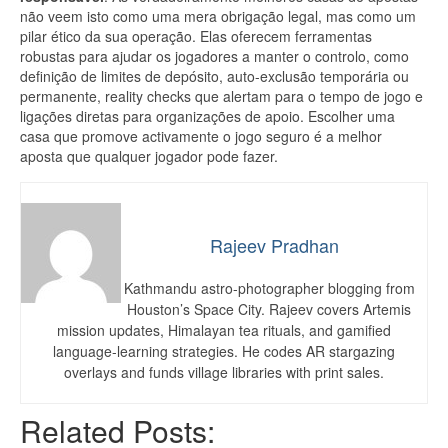
não veem isto como uma mera obrigação legal, mas como um
pilar ético da sua operação. Elas oferecem ferramentas
robustas para ajudar os jogadores a manter o controlo, como
definição de limites de depósito, auto-exclusão temporária ou
permanente, reality checks que alertam para o tempo de jogo e
ligações diretas para organizações de apoio. Escolher uma
casa que promove activamente o jogo seguro é a melhor
aposta que qualquer jogador pode fazer.
Rajeev Pradhan
Kathmandu astro-photographer blogging from
Houston’s Space City. Rajeev covers Artemis
mission updates, Himalayan tea rituals, and gamified
language-learning strategies. He codes AR stargazing
overlays and funds village libraries with print sales.
Related Posts: