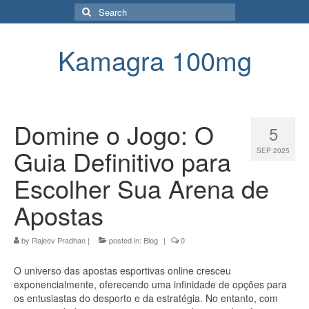
Search
for:
Kamagra 100mg
Domine o Jogo: O
5
Guia Definitivo para
SEP 2025
Escolher Sua Arena de
Apostas
by
Rajeev Pradhan
|
posted in:
Blog
|
0
O universo das apostas esportivas online cresceu
exponencialmente, oferecendo uma infinidade de opções para
os entusiastas do desporto e da estratégia. No entanto, com