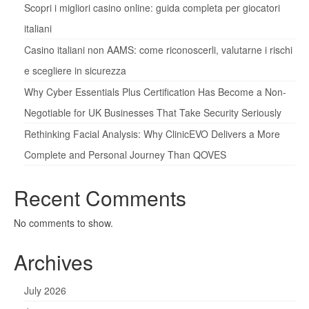
Scopri i migliori casino online: guida completa per giocatori
italiani
Casino italiani non AAMS: come riconoscerli, valutarne i rischi
e scegliere in sicurezza
Why Cyber Essentials Plus Certification Has Become a Non-
Negotiable for UK Businesses That Take Security Seriously
Rethinking Facial Analysis: Why ClinicEVO Delivers a More
Complete and Personal Journey Than QOVES
Recent Comments
No comments to show.
Archives
July 2026