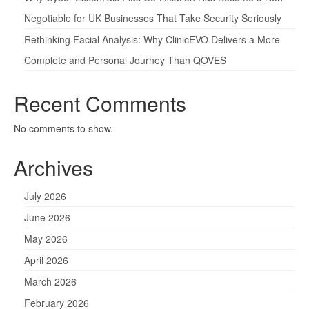
Negotiable for UK Businesses That Take Security Seriously
Rethinking Facial Analysis: Why ClinicEVO Delivers a More
Complete and Personal Journey Than QOVES
Recent Comments
No comments to show.
Archives
July 2026
June 2026
May 2026
April 2026
March 2026
February 2026