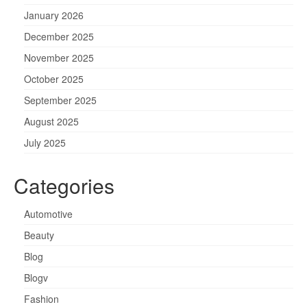
January 2026
December 2025
November 2025
October 2025
September 2025
August 2025
July 2025
Categories
Automotive
Beauty
Blog
Blogv
Fashion