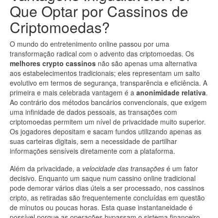
Que Optar por Cassinos de
Criptomoedas?
O mundo do entretenimento online passou por uma
transformação radical com o advento das criptomoedas. Os
melhores crypto cassinos
não são apenas uma alternativa
aos estabelecimentos tradicionais; eles representam um salto
evolutivo em termos de segurança, transparência e eficiência. A
primeira e mais celebrada vantagem é a
anonimidade relativa
.
Ao contrário dos métodos bancários convencionais, que exigem
uma infinidade de dados pessoais, as transações com
criptomoedas permitem um nível de privacidade muito superior.
Os jogadores depositam e sacam fundos utilizando apenas as
suas carteiras digitais, sem a necessidade de partilhar
informações sensíveis diretamente com a plataforma.
Além da privacidade, a
velocidade das transações
é um fator
decisivo. Enquanto um saque num cassino online tradicional
pode demorar vários dias úteis a ser processado, nos cassinos
cripto, as retiradas são frequentemente concluídas em questão
de minutos ou poucas horas. Esta quase instantaneidade é
possível porque as operações bypassam o sistema financeiro